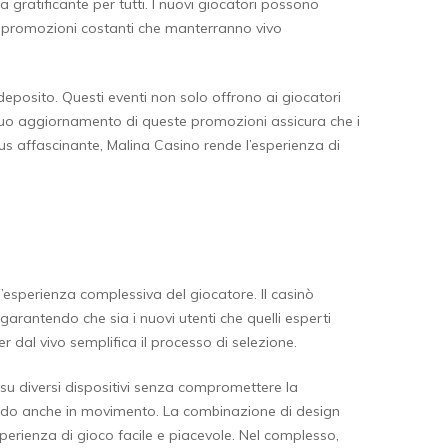
a gratificante per tutti. I nuovi giocatori possono
di promozioni costanti che manterranno vivo
deposito. Questi eventi non solo offrono ai giocatori
tinuo aggiornamento di queste promozioni assicura che i
nus affascinante, Malina Casino rende l’esperienza di
l’esperienza complessiva del giocatore. Il casinò
garantendo che sia i nuovi utenti che quelli esperti
r dal vivo semplifica il processo di selezione.
ti su diversi dispositivi senza compromettere la
cando anche in movimento. La combinazione di design
perienza di gioco facile e piacevole. Nel complesso,