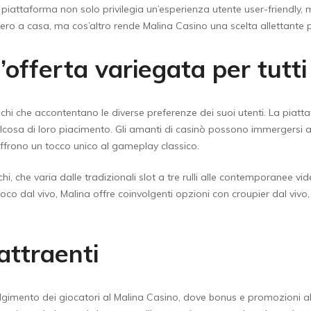
sta piattaforma non solo privilegia un’esperienza utente user-friendly
ero a casa, ma cos’altro rende Malina Casino una scelta allettante p
’offerta variegata per tutti 
i che accontentano le diverse preferenze dei suoi utenti. La piatt
e qualcosa di loro piacimento. Gli amanti di casinò possono immergers
offrono un tocco unico al gameplay classico.
, che varia dalle tradizionali slot a tre rulli alle contemporanee vid
gioco dal vivo, Malina offre coinvolgenti opzioni con croupier dal v
attraenti
olgimento dei giocatori al Malina Casino, dove bonus e promozioni all