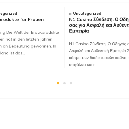
egorized
in
Uncategorized
produkte für Frauen
N1 Casino Σύνδεση: Ο Οδη
σας για Ασφαλή και Αυθεντ
Εμπειρία
ung Die Welt der Erotikprodukte
en hat in den letzten Jahren
N1 Casino Σύνδεση: Ο Οδηγός σ
ch an Bedeutung gewonnen. In
Ασφαλή και Αυθεντική Εμπειρία 
land ist das…
κόσμο των διαδικτυακών καζίνο, 
ασφάλεια και η…