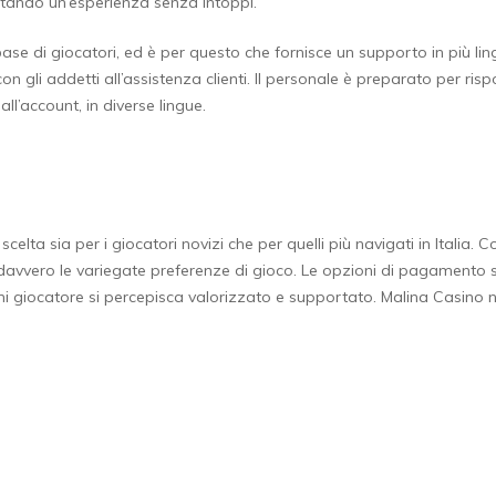
litando un’esperienza senza intoppi.
ase di giocatori, ed è per questo che fornisce un supporto in più lin
 con gli addetti all’assistenza clienti. Il personale è preparato per
l’account, in diverse lingue.
elta sia per i giocatori novizi che per quelli più navigati in Italia. C
 davvero le variegate preferenze di gioco. Le opzioni di pagamento s
ni giocatore si percepisca valorizzato e supportato. Malina Casino