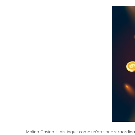
Floor Wipers
Kitchen Wipers
Rod Set Spares
Sponge Mop
Toilet Brushes
Malina Casino si distingue come un’opzione straordinaria