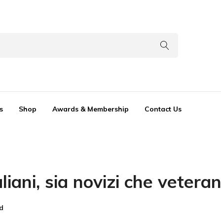
s
Shop
Awards & Membership
Contact Us
liani, sia novizi che vetera
d