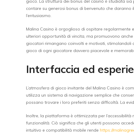
gioco. La struttura dei bonus del casinò è studiata sia 
contare su generosi bonus di benvenuto che daranno il 
l’entusiasmo.
Malina Casino è orgoglioso di ospitare regolarmente eve
ulteriori opportunità di vincita, ma promuovono anche 
giocatori rimangano coinvolti e motivati, stimolandoli 
gioco di ogni giocatore davvero piacevole e memorabi
Interfaccia ed esperie
L’atmosfera di gioco invitante del Malina Casino è comp
utilizza un sistema di navigazione semplice che consent
possano trovare i loro preferiti senza difficoltà. La ev
Inoltre, la piattaforma è ottimizzata per l’accessibilità
funzionalità. Ciò significa che gli utenti possono ac
intuitivo e compatibilità mobile rende
https://malinagree