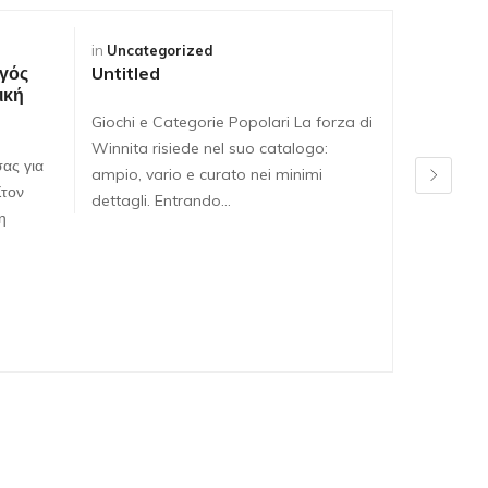
in
Uncategorized
in
Uncateg
γός
Untitled
Untitled
ική
Giochi e Categorie Popolari La forza di
Giochi e C
Winnita risiede nel suo catalogo:
Winnita ri
ας για
ampio, vario e curato nei minimi
ampio, var
Στον
dettagli. Entrando…
dettagli. 
η