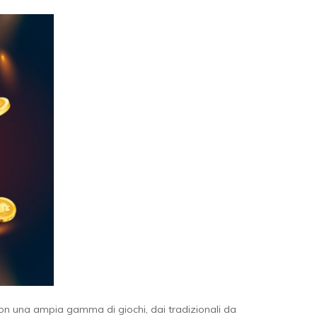
a. Con una ampia gamma di giochi, dai tradizionali da