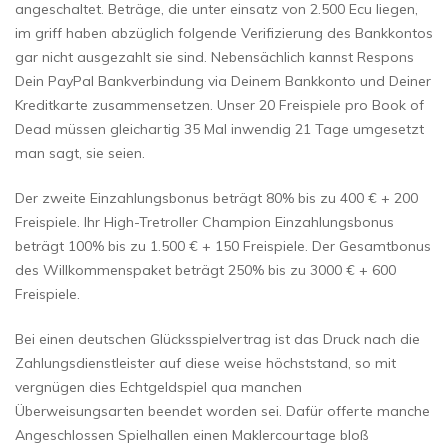
angeschaltet. Beträge, die unter einsatz von 2.500 Ecu liegen,
im griff haben abzüglich folgende Verifizierung des Bankkontos
gar nicht ausgezahlt sie sind. Nebensächlich kannst Respons
Dein PayPal Bankverbindung via Deinem Bankkonto und Deiner
Kreditkarte zusammensetzen. Unser 20 Freispiele pro Book of
Dead müssen gleichartig 35 Mal inwendig 21 Tage umgesetzt
man sagt, sie seien.
Der zweite Einzahlungsbonus beträgt 80% bis zu 400 € + 200
Freispiele. Ihr High-Tretroller Champion Einzahlungsbonus
beträgt 100% bis zu 1.500 € + 150 Freispiele. Der Gesamtbonus
des Willkommenspaket beträgt 250% bis zu 3000 € + 600
Freispiele.
Bei einen deutschen Glücksspielvertrag ist das Druck nach die
Zahlungsdienstleister auf diese weise höchststand, so mit
vergnügen dies Echtgeldspiel qua manchen
Überweisungsarten beendet worden sei. Dafür offerte manche
Angeschlossen Spielhallen einen Maklercourtage bloß