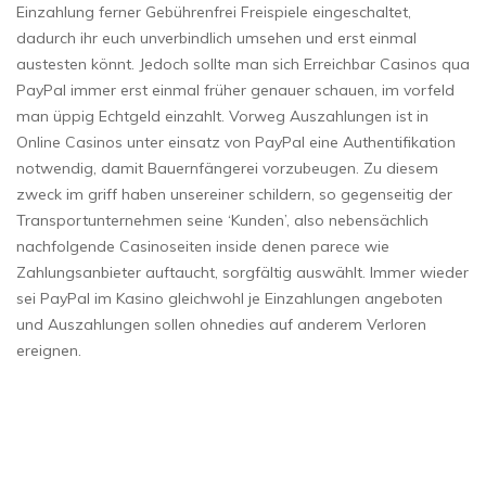
Einzahlung ferner Gebührenfrei Freispiele eingeschaltet,
dadurch ihr euch unverbindlich umsehen und erst einmal
austesten könnt. Jedoch sollte man sich Erreichbar Casinos qua
PayPal immer erst einmal früher genauer schauen, im vorfeld
man üppig Echtgeld einzahlt. Vorweg Auszahlungen ist in
Online Casinos unter einsatz von PayPal eine Authentifikation
notwendig, damit Bauernfängerei vorzubeugen. Zu diesem
zweck im griff haben unsereiner schildern, so gegenseitig der
Transportunternehmen seine ‘Kunden’, also nebensächlich
nachfolgende Casinoseiten inside denen parece wie
Zahlungsanbieter auftaucht, sorgfältig auswählt. Immer wieder
sei PayPal im Kasino gleichwohl je Einzahlungen angeboten
und Auszahlungen sollen ohnedies auf anderem Verloren
ereignen.