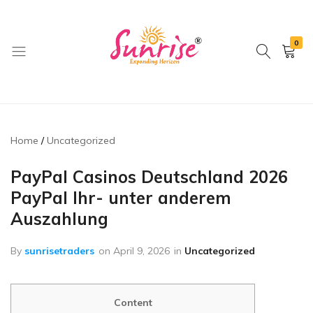
0
brwimpex
Home
Uncategorized
PayPal Casinos Deutschland 2026
PayPal Ihr- unter anderem
Auszahlung
By
sunrisetraders
on
April 9, 2026
in
Uncategorized
Content