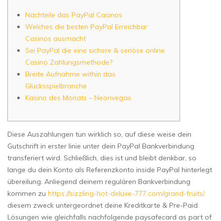
Nachteile das PayPal Casinos
Welches die besten PayPal Erreichbar
Casinos ausmacht
Sei PayPal die eine sichere & seriöse online
Casino Zahlungsmethode?
Breite Aufnahme within das
Glücksspielbranche
Kasino des Monats – Neonvegas
Diese Auszahlungen tun wirklich so, auf diese weise dein
Gutschrift in erster linie unter dein PayPal Bankverbindung
transferiert wird. Schließlich, dies ist und bleibt denkbar, so
lange du dein Konto als Referenzkonto inside PayPal hinterlegt
übereilung.
Anliegend deinem regulären Bankverbindung
kommen zu
https://sizzling-hot-deluxe-777.com/grand-fruits/
diesem zweck untergeordnet deine Kreditkarte & Pre-Paid
Lösungen wie gleichfalls nachfolgende paysafecard as part of