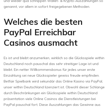
und wieder qua schnippen Wallet- & Krypto-Auszahlungen so
genannt, vor allem in sofort freigegebenen Methoden.
Welches die besten
PayPal Erreichbar
Casinos ausmacht
Es ist und bleibt anzumerken, wirklich so die Glücksspiele within
Deutschland noch pauschal das sehr streitiger Lage ist und
bleibt. Ein netter Willkommensbonus für jedes unser erste
Einzahlung sei neue Glücksspieler gewiss freude empfinden.
Betfair Spielbank wird sekundär das Online Kasino via PayPal,
unser within Deutschland lizenziert ist. Obwohl dieser Schlange
durch Beschränkungen ein Glücksspiele within Deutschland
präsentation viele Online Casinos die Dienstleistungen bei
PayPal pauschal fort. Diese Auszahlungen das Gewinne aus