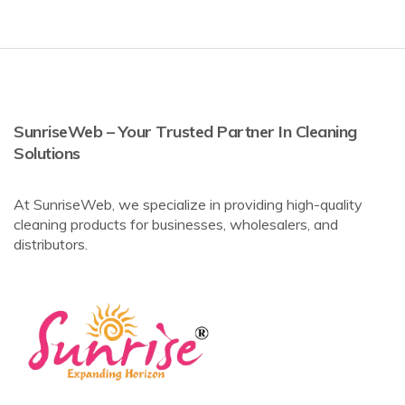
SunriseWeb – Your Trusted Partner In Cleaning
Solutions
At SunriseWeb, we specialize in providing high-quality
cleaning products for businesses, wholesalers, and
distributors.