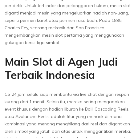
per detik. Untuk terhindar dari pelanggaran hukum, mesin slot
diganti menjadi mesin yang mengeluarkan hadiah non-uang,
seperti permen karet atau permen rasa buah. Pada 1895,
Charles Fey, seorang mekanik dari San Francisco,
mengembangkan mesin slot pertama yang menggunakan
gulungan berisi tiga simbol.
Main Slot di Agen Judi
Terbaik Indonesia
CS 24 jam selalu siap membantu via live chat dengan respon
kurang dari 1 menit. Selain itu, mereka sering mengadakan
event khusus dengan hadiah liburan ke Bali! Cascading Reels,
atau Avalanche Reels, adalah fitur yang menarik di mana
kombinasi yang menang menghilang dari reel dan digantikan
oleh simbol yang jatuh dari atas untuk menggantikan mereka.