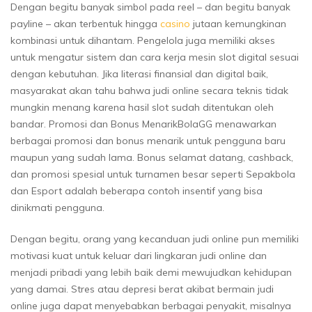
Dengan begitu banyak simbol pada reel – dan begitu banyak
payline – akan terbentuk hingga
casino
jutaan kemungkinan
kombinasi untuk dihantam. Pengelola juga memiliki akses
untuk mengatur sistem dan cara kerja mesin slot digital sesuai
dengan kebutuhan. Jika literasi finansial dan digital baik,
masyarakat akan tahu bahwa judi online secara teknis tidak
mungkin menang karena hasil slot sudah ditentukan oleh
bandar. Promosi dan Bonus MenarikBolaGG menawarkan
berbagai promosi dan bonus menarik untuk pengguna baru
maupun yang sudah lama. Bonus selamat datang, cashback,
dan promosi spesial untuk turnamen besar seperti Sepakbola
dan Esport adalah beberapa contoh insentif yang bisa
dinikmati pengguna.
Dengan begitu, orang yang kecanduan judi online pun memiliki
motivasi kuat untuk keluar dari lingkaran judi online dan
menjadi pribadi yang lebih baik demi mewujudkan kehidupan
yang damai. Stres atau depresi berat akibat bermain judi
online juga dapat menyebabkan berbagai penyakit, misalnya