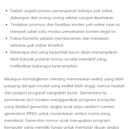
Dalam segala proses penanganan bahaya judi online,
dukungan dari orang-orang sekitar sangat diperlukan.
Tindakan promosi dan fasilitasi konten judi online saat ini
menjadi salah satu modus penyebaran konten ilegal ini.
Fokus Kominfo adalah memberantas dan menekan
aktivitas judi online tersebut.
Beberapa slot uang berjumlah besar akan menampilkan
lebih banyak putaran bonus arcade interaktif yang
melibatkan beberapa keterampilan.
Meskipun kemungkinan menang memerlukan waktu yang lebih
panjang dengan modal yang sedikit lebih tinggi, namun hadiah
dari jackpot progresif sangatlah besar. Sementara itu,
permainan slot modern menggunakan program komputer
yang disebut generator angka acak atau random number
generation (RNG) untuk menentukan simbol mana yang
mendarat. Generator nomor acak merupakan program
komputer yang memiliki fungsi untuk memutar ribuan angka