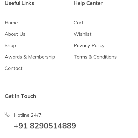
Useful Links
Help Center
Home
Cart
About Us
Wishlist
Shop
Privacy Policy
Awards & Membership
Terms & Conditions
Contact
Get In Touch
Hotline 24/7:
+91 8290514889