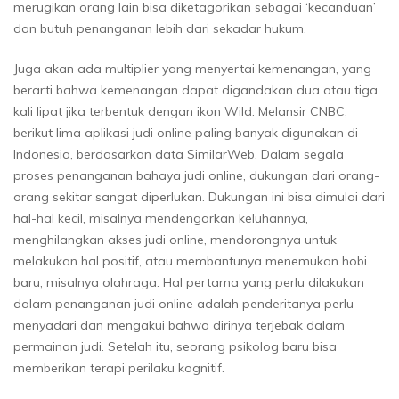
merugikan orang lain bisa diketagorikan sebagai ‘kecanduan’
dan butuh penanganan lebih dari sekadar hukum.
Juga akan ada multiplier yang menyertai kemenangan, yang
berarti bahwa kemenangan dapat digandakan dua atau tiga
kali lipat jika terbentuk dengan ikon Wild. Melansir CNBC,
berikut lima aplikasi judi online paling banyak digunakan di
Indonesia, berdasarkan data SimilarWeb. Dalam segala
proses penanganan bahaya judi online, dukungan dari orang-
orang sekitar sangat diperlukan. Dukungan ini bisa dimulai dari
hal-hal kecil, misalnya mendengarkan keluhannya,
menghilangkan akses judi online, mendorongnya untuk
melakukan hal positif, atau membantunya menemukan hobi
baru, misalnya olahraga. Hal pertama yang perlu dilakukan
dalam penanganan judi online adalah penderitanya perlu
menyadari dan mengakui bahwa dirinya terjebak dalam
permainan judi. Setelah itu, seorang psikolog baru bisa
memberikan terapi perilaku kognitif.