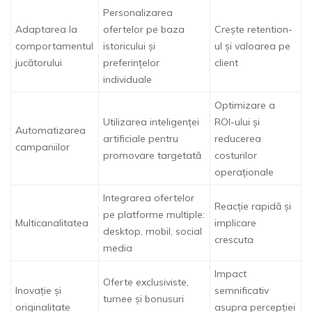
Personalizarea
Adaptarea la
ofertelor pe baza
Crește retention-
comportamentul
istoricului și
ul și valoarea pe
jucătorului
preferințelor
client
individuale
Optimizare a
Utilizarea inteligenței
ROI-ului și
Automatizarea
artificiale pentru
reducerea
campaniilor
promovare targetată
costurilor
operaționale
Integrarea ofertelor
Reacție rapidă și
pe platforme multiple:
Multicanalitatea
implicare
desktop, mobil, social
crescuta
media
Impact
Oferte exclusiviste,
Inovație și
semnificativ
turnee și bonusuri
originalitate
asupra percepției