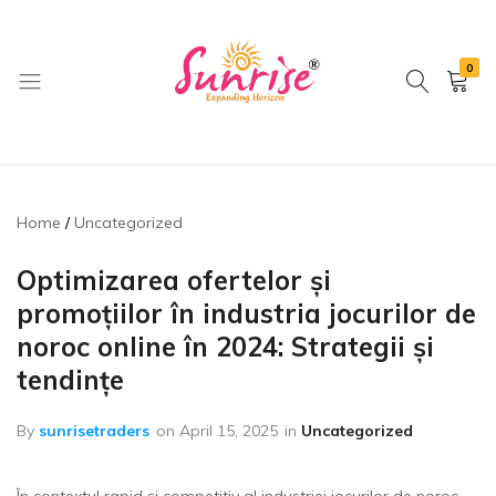
0
brwimpex
Home
Uncategorized
Optimizarea ofertelor și
promoțiilor în industria jocurilor de
noroc online în 2024: Strategii și
tendințe
By
sunrisetraders
on
April 15, 2025
in
Uncategorized
În contextul rapid și competitiv al industriei jocurilor de noroc