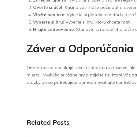
Overte si účet:
Kasíno vás môže požiadať o overeni
Vložte peniaze:
Vyberte si platobnú metódu a vložt
Vyberte si hru:
Vyberte si hru, ktorú chcete hrať.
Hrajte zodpovedne:
Stanovte si rozpočet a držte 
Záver a Odporúčania
Online kasína ponúkajú skvelú zábavu a vzrušenie, ale 
mierou. Vyskúšajte rôzne hry a nájdite tie, ktoré vás 
otázky alebo potrebujete pomoc, neváhajte kontaktov
Related Posts