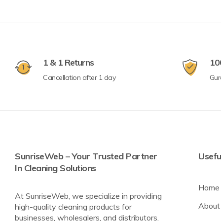
1 & 1 Returns
10
Cancellation after 1 day
Gur
SunriseWeb – Your Trusted Partner
Usefu
In Cleaning Solutions
Home
At SunriseWeb, we specialize in providing
About
high-quality cleaning products for
businesses, wholesalers, and distributors.