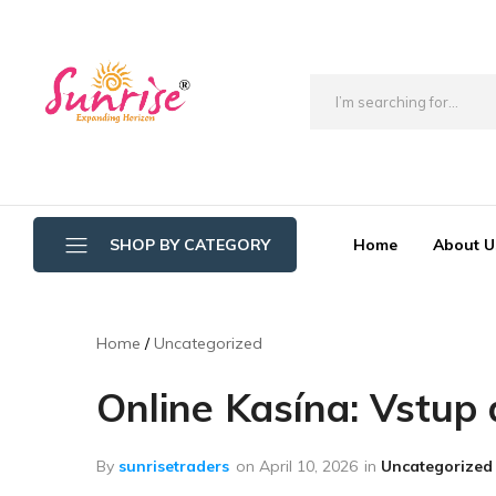
brwimpex
Home
About U
SHOP BY CATEGORY
Bathroom Wipers
Home
Uncategorized
Cotton/Thread Mop
Online Kasína: Vstup
Crystal Mop Sponge Reffil
Dry Mop
By
sunrisetraders
on
April 10, 2026
in
Uncategorized