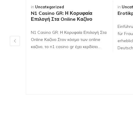
in
Uncategorized
in
Uncat
N1 Casino GR: Η Κορυφαία
Erotik
Επιλογή Στα Online Καζίνο
Einführ
N1 Casino GR: Η Κορυφαία Επιλογή Στα
für Frau
Online Καζίνο Στον κόσμο των online
erhebli
καζίνο, το n1 casino gr έχει κερδίσει…
Deutsch