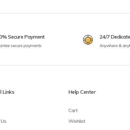
0% Secure Payment
24/7 Dedicat
antee secure payments
Anywhere & any
l Links
Help Center
Cart
 Us
Wishlist