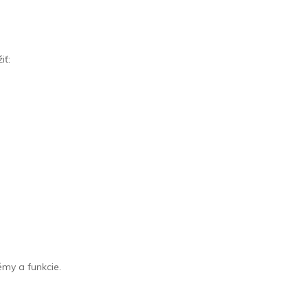
iť:
émy a funkcie.