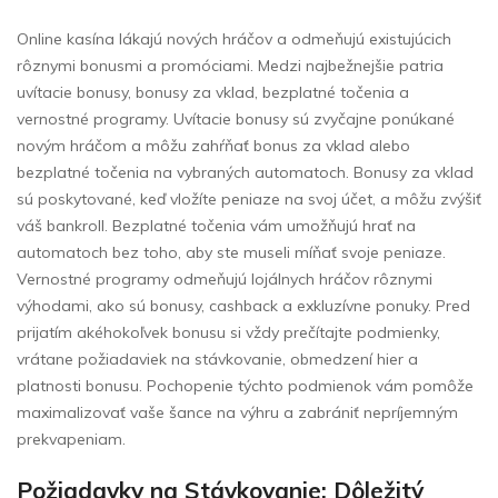
Online kasína lákajú nových hráčov a odmeňujú existujúcich
rôznymi bonusmi a promóciami. Medzi najbežnejšie patria
uvítacie bonusy, bonusy za vklad, bezplatné točenia a
vernostné programy. Uvítacie bonusy sú zvyčajne ponúkané
novým hráčom a môžu zahŕňať bonus za vklad alebo
bezplatné točenia na vybraných automatoch. Bonusy za vklad
sú poskytované, keď vložíte peniaze na svoj účet, a môžu zvýšiť
váš bankroll. Bezplatné točenia vám umožňujú hrať na
automatoch bez toho, aby ste museli míňať svoje peniaze.
Vernostné programy odmeňujú lojálnych hráčov rôznymi
výhodami, ako sú bonusy, cashback a exkluzívne ponuky. Pred
prijatím akéhokoľvek bonusu si vždy prečítajte podmienky,
vrátane požiadaviek na stávkovanie, obmedzení hier a
platnosti bonusu. Pochopenie týchto podmienok vám pomôže
maximalizovať vaše šance na výhru a zabrániť nepríjemným
prekvapeniam.
Požiadavky na Stávkovanie: Dôležitý