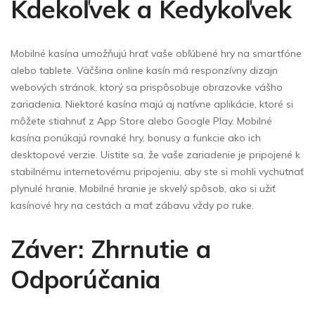
Kdekoľvek a Kedykoľvek
Mobilné kasína umožňujú hrať vaše obľúbené hry na smartfóne
alebo tablete. Väčšina online kasín má responzívny dizajn
webových stránok, ktorý sa prispôsobuje obrazovke vášho
zariadenia. Niektoré kasína majú aj natívne aplikácie, ktoré si
môžete stiahnuť z App Store alebo Google Play. Mobilné
kasína ponúkajú rovnaké hry, bonusy a funkcie ako ich
desktopové verzie. Uistite sa, že vaše zariadenie je pripojené k
stabilnému internetovému pripojeniu, aby ste si mohli vychutnať
plynulé hranie. Mobilné hranie je skvelý spôsob, ako si užiť
kasínové hry na cestách a mať zábavu vždy po ruke.
Záver: Zhrnutie a
Odporúčania