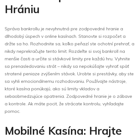
Hrániu
Správa bankrollu je nevyhnutná pre zodpovedné hranie a
dlhodobý úspech v online kasínach. Stanovte si rozpočet a
držte sa ho. Rozhodnite sa, koľko peňazí ste ochotní prehrať, a
nikdy neprekračujte tento limit. Rozdeľte si svoj bankroll na
menšie časti a určite si stávkové limity pre každú hru. Vyhnite
sa prenasledovaniu strát – nikdy sa nepokúšajte vyhrať späť
stratené peniaze zvýšením stávok. Urobte si prestávky, aby ste
sa vyhli emocionálnemu rozhodovaniu. Používajte nástroje,
ktoré kasína ponúkajú, ako sú limity vkladov a
sebaobmedzujúce opatrenia. Zodpovedné hranie je o zábave
a kontrole. Ak máte pocit, že strácate kontrolu, vyhľadajte
pomoc.
Mobilné Kasína: Hrajte