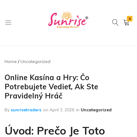
0
brwimpex
Home
Uncategorized
Online Kasína a Hry: Čo
Potrebujete Vedieť, Ak Ste
Pravidelný Hráč
By
sunrisetraders
on
April 3, 2026
in
Uncategorized
Úvod: Prečo Je Toto