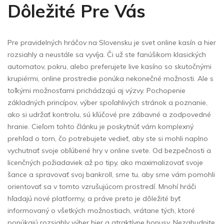
Dôležité Pre Vás
Pre pravidelných hráčov na Slovensku je svet online kasín a hier
rozsiahly a neustále sa vyvíja. Či už ste fanúšikom klasických
automatov, pokru, alebo preferujete live kasíno so skutočnými
krupiérmi, online prostredie ponúka nekonečné možnosti. Ale s
toľkými možnosťami prichádzajú aj výzvy. Pochopenie
základných princípov, výber spoľahlivých stránok a poznanie,
ako si udržať kontrolu, sú kľúčové pre zábavné a zodpovedné
hranie. Cieľom tohto článku je poskytnúť vám komplexný
prehľad o tom, čo potrebujete vedieť, aby ste si mohli naplno
vychutnať svoje obľúbené hry v online svete. Od bezpečnosti a
licenčných požiadaviek až po tipy, ako maximalizovať svoje
šance a spravovať svoj bankroll, sme tu, aby sme vám pomohli
orientovať sa v tomto vzrušujúcom prostredí. Mnohí hráči
hľadajú nové platformy, a práve preto je dôležité byť
informovaný o všetkých možnostiach, vrátane tých, ktoré
ponúkajú rozsiahly výber hier a atraktívne bonusy. Nezabudnite