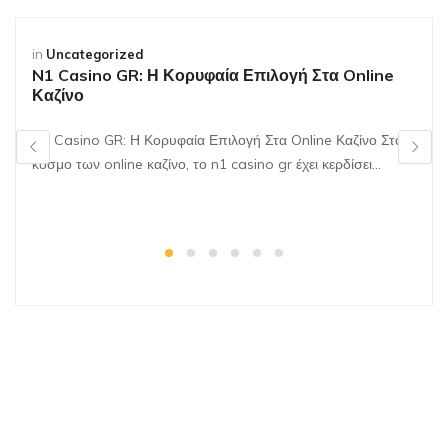
in
Uncategorized
N1 Casino GR: Η Κορυφαία Επιλογή Στα Online
Καζίνο
N1 Casino GR: Η Κορυφαία Επιλογή Στα Online Καζίνο Στον
κόσμο των online καζίνο, το n1 casino gr έχει κερδίσει…