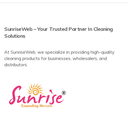
SunriseWeb – Your Trusted Partner In Cleaning
Solutions
At SunriseWeb, we specialize in providing high-quality
cleaning products for businesses, wholesalers, and
distributors.