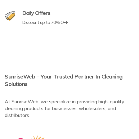
Daily Offers
Discount up to 70% OFF
SunriseWeb – Your Trusted Partner In Cleaning
Solutions
At SunriseWeb, we specialize in providing high-quality
cleaning products for businesses, wholesalers, and
distributors.