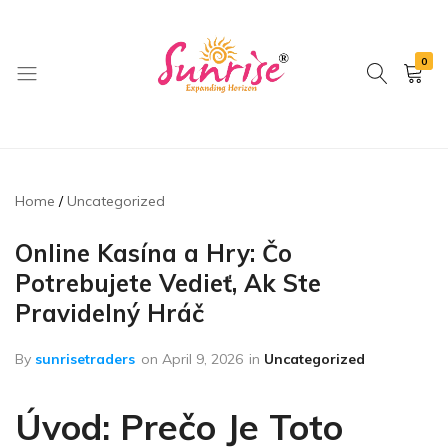
0
brwimpex
Home
Uncategorized
Online Kasína a Hry: Čo
Potrebujete Vedieť, Ak Ste
Pravidelný Hráč
By
sunrisetraders
on
April 9, 2026
in
Uncategorized
Úvod: Prečo Je Toto