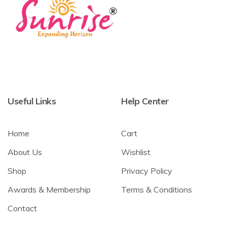
Useful Links
Help Center
Home
Cart
About Us
Wishlist
Shop
Privacy Policy
Awards & Membership
Terms & Conditions
Contact