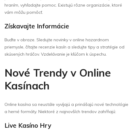
hraním, vyhľadajte pomoc. Existujú rôzne organizácie, ktoré
vám môžu pomôcť.
Získavajte Informácie
Buďte v obraze. Sledujte novinky v online hazardnom
priemysle, čítajte recenzie kasín a sledujte tipy a stratégie od
skúsených hráčov. Vzdelávanie je kľúčom k úspechu.
Nové Trendy v Online
Kasínach
Online kasína sa neustále vyvíjajú a prinášajú nové technológie
a herné formáty. Niektoré z najnovších trendov zahŕňajú:
Live Kasíno Hry