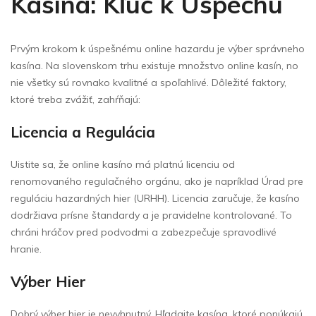
Kasína: Kľúč k Úspechu
Prvým krokom k úspešnému online hazardu je výber správneho
kasína. Na slovenskom trhu existuje množstvo online kasín, no
nie všetky sú rovnako kvalitné a spoľahlivé. Dôležité faktory,
ktoré treba zvážiť, zahŕňajú:
Licencia a Regulácia
Uistite sa, že online kasíno má platnú licenciu od
renomovaného regulačného orgánu, ako je napríklad Úrad pre
reguláciu hazardných hier (URHH). Licencia zaručuje, že kasíno
dodržiava prísne štandardy a je pravidelne kontrolované. To
chráni hráčov pred podvodmi a zabezpečuje spravodlivé
hranie.
Výber Hier
Dobrý výber hier je nevyhnutný. Hľadajte kasína, ktoré ponúkajú