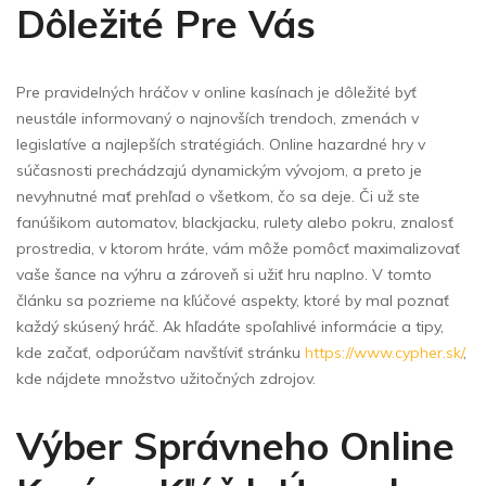
Dôležité Pre Vás
Pre pravidelných hráčov v online kasínach je dôležité byť
neustále informovaný o najnovších trendoch, zmenách v
legislatíve a najlepších stratégiách. Online hazardné hry v
súčasnosti prechádzajú dynamickým vývojom, a preto je
nevyhnutné mať prehľad o všetkom, čo sa deje. Či už ste
fanúšikom automatov, blackjacku, rulety alebo pokru, znalosť
prostredia, v ktorom hráte, vám môže pomôcť maximalizovať
vaše šance na výhru a zároveň si užiť hru naplno. V tomto
článku sa pozrieme na kľúčové aspekty, ktoré by mal poznať
každý skúsený hráč. Ak hľadáte spoľahlivé informácie a tipy,
kde začať, odporúčam navštíviť stránku
https://www.cypher.sk/
,
kde nájdete množstvo užitočných zdrojov.
Výber Správneho Online