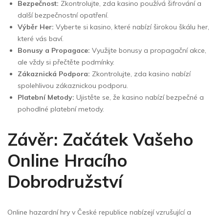
Bezpečnost:
Zkontrolujte, zda kasino používá šifrování a
další bezpečnostní opatření.
Výběr Her:
Vyberte si kasino, které nabízí širokou škálu her,
které vás baví.
Bonusy a Propagace:
Využijte bonusy a propagační akce,
ale vždy si přečtěte podmínky.
Zákaznická Podpora:
Zkontrolujte, zda kasino nabízí
spolehlivou zákaznickou podporu.
Platební Metody:
Ujistěte se, že kasino nabízí bezpečné a
pohodlné platební metody.
Závěr: Začátek Vašeho
Online Hracího
Dobrodružství
Online hazardní hry v České republice nabízejí vzrušující a