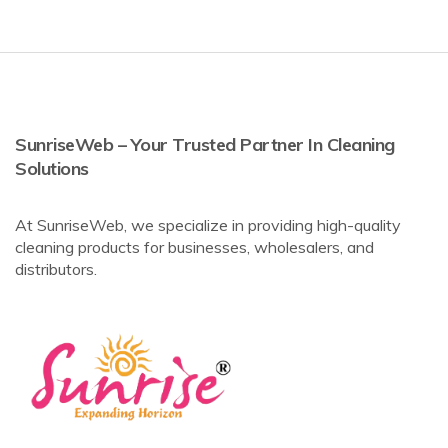
SunriseWeb – Your Trusted Partner In Cleaning
Solutions
At SunriseWeb, we specialize in providing high-quality
cleaning products for businesses, wholesalers, and
distributors.