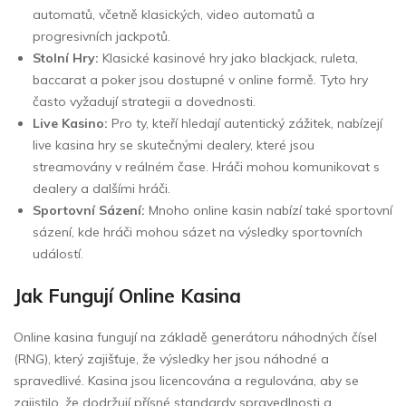
automatů, včetně klasických, video automatů a
progresivních jackpotů.
Stolní Hry:
Klasické kasinové hry jako blackjack, ruleta,
baccarat a poker jsou dostupné v online formě. Tyto hry
často vyžadují strategii a dovednosti.
Live Kasino:
Pro ty, kteří hledají autentický zážitek, nabízejí
live kasina hry se skutečnými dealery, které jsou
streamovány v reálném čase. Hráči mohou komunikovat s
dealery a dalšími hráči.
Sportovní Sázení:
Mnoho online kasin nabízí také sportovní
sázení, kde hráči mohou sázet na výsledky sportovních
událostí.
Jak Fungují Online Kasina
Online kasina fungují na základě generátoru náhodných čísel
(RNG), který zajišťuje, že výsledky her jsou náhodné a
spravedlivé. Kasina jsou licencována a regulována, aby se
zajistilo, že dodržují přísné standardy spravedlnosti a