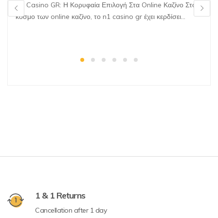
N1 Casino GR: Η Κορυφαία Επιλογή Στα Online Καζίνο Στον
κόσμο των online καζίνο, το n1 casino gr έχει κερδίσει…
1 & 1 Returns
Cancellation after 1 day