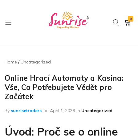
0
brwimpex
Home
Uncategorized
Online Hrací Automaty a Kasina:
Vše, Co Potřebujete Vědět pro
Začátek
By
sunrisetraders
on
April 1, 2026
in
Uncategorized
Úvod: Proč se o online