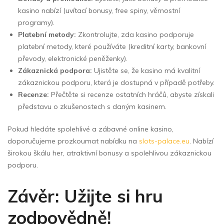
kasino nabízí (uvítací bonusy, free spiny, věrnostní
programy).
Platební metody:
Zkontrolujte, zda kasino podporuje
platební metody, které používáte (kreditní karty, bankovní
převody, elektronické peněženky).
Zákaznická podpora:
Ujistěte se, že kasino má kvalitní
zákaznickou podporu, která je dostupná v případě potřeby.
Recenze:
Přečtěte si recenze ostatních hráčů, abyste získali
představu o zkušenostech s daným kasinem.
Pokud hledáte spolehlivé a zábavné online kasino,
doporučujeme prozkoumat nabídku na
slots-palace.eu
. Nabízí
širokou škálu her, atraktivní bonusy a spolehlivou zákaznickou
podporu.
Závěr: Užijte si hru
zodpovědně!