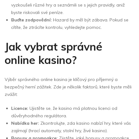
vyzkoušeli různé hry a seznámili se s jejich pravidly, aniž
byste riskovali své peníze.
Buďte zodpovědní:
Hazard by měl být zábava. Pokud se
cítíte, že ztrácíte kontrolu, vyhledejte pomoc.
Jak vybrat správné
online kasino?
Výběr správného online kasina je klíčový pro příjemný a
bezpečný herní zážitek. Zde je několik faktorů, které byste měli
zvážit:
Licence:
Ujistěte se, že kasino má platnou licenci od
důvěryhodného regulátora.
Nabídka her:
Zkontrolujte, zda kasino nabízí hry, které vás
zajímají (hrací automaty, stolní hry, živé kasino).
Bonusy a promoakce:
Zjistěte, jaké bonusy a promoakce