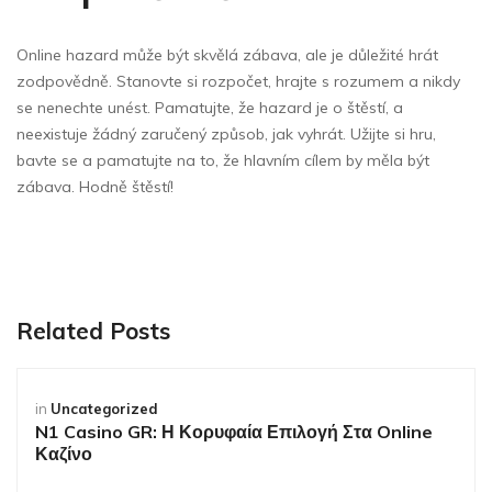
Online hazard může být skvělá zábava, ale je důležité hrát
zodpovědně. Stanovte si rozpočet, hrajte s rozumem a nikdy
se nenechte unést. Pamatujte, že hazard je o štěstí, a
neexistuje žádný zaručený způsob, jak vyhrát. Užijte si hru,
bavte se a pamatujte na to, že hlavním cílem by měla být
zábava. Hodně štěstí!
Related Posts
in
Uncategorized
N1 Casino GR: Η Κορυφαία Επιλογή Στα Online
Καζίνο