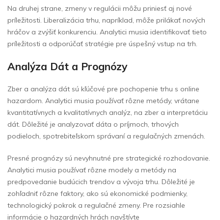
Na druhej strane, zmeny v regulácii môžu priniesť aj nové
príležitosti. Liberalizácia trhu, napríklad, môže prilákať nových
hráčov a zvýšiť konkurenciu. Analytici musia identifikovať tieto
príležitosti a odporúčať stratégie pre úspešný vstup na trh.
Analýza Dát a Prognózy
Zber a analýza dát sú kľúčové pre pochopenie trhu s online
hazardom. Analytici musia používať rôzne metódy, vrátane
kvantitatívnych a kvalitatívnych analýz, na zber a interpretáciu
dát. Dôležité je analyzovať dáta o príjmoch, trhových
podieloch, spotrebiteľskom správaní a regulačných zmenách.
Presné prognózy sú nevyhnutné pre strategické rozhodovanie.
Analytici musia používať rôzne modely a metódy na
predpovedanie budúcich trendov a vývoja trhu. Dôležité je
zohľadniť rôzne faktory, ako sú ekonomické podmienky,
technologický pokrok a regulačné zmeny. Pre rozsiahle
informácie o hazardných hrách navštívte