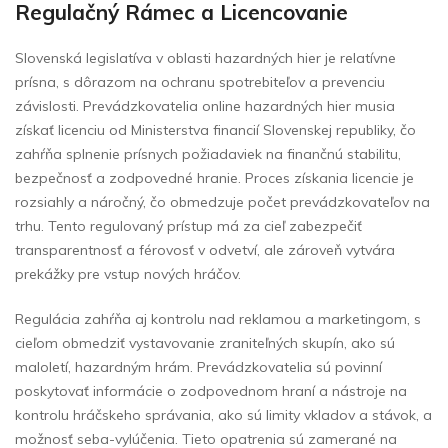
Regulačný Rámec a Licencovanie
Slovenská legislatíva v oblasti hazardných hier je relatívne
prísna, s dôrazom na ochranu spotrebiteľov a prevenciu
závislosti. Prevádzkovatelia online hazardných hier musia
získať licenciu od Ministerstva financií Slovenskej republiky, čo
zahŕňa splnenie prísnych požiadaviek na finančnú stabilitu,
bezpečnosť a zodpovedné hranie. Proces získania licencie je
rozsiahly a náročný, čo obmedzuje počet prevádzkovateľov na
trhu. Tento regulovaný prístup má za cieľ zabezpečiť
transparentnosť a férovosť v odvetví, ale zároveň vytvára
prekážky pre vstup nových hráčov.
Regulácia zahŕňa aj kontrolu nad reklamou a marketingom, s
cieľom obmedziť vystavovanie zraniteľných skupín, ako sú
maloletí, hazardným hrám. Prevádzkovatelia sú povinní
poskytovať informácie o zodpovednom hraní a nástroje na
kontrolu hráčskeho správania, ako sú limity vkladov a stávok, a
možnosť seba-vylúčenia. Tieto opatrenia sú zamerané na