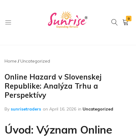
0
brwimpex
Home
Uncategorized
Online Hazard v Slovenskej
Republike: Analýza Trhu a
Perspektívy
By
sunrisetraders
on
April 16, 2026
in
Uncategorized
Úvod: Význam Online