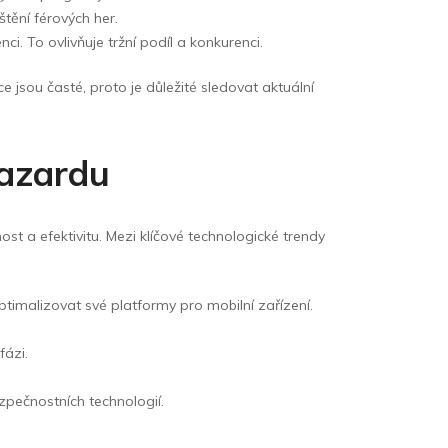
tění férových her.
ci. To ovlivňuje tržní podíl a konkurenci.
e jsou časté, proto je důležité sledovat aktuální
Hazardu
st a efektivitu. Mezi klíčové technologické trendy
ptimalizovat své platformy pro mobilní zařízení.
fázi.
zpečnostních technologií.