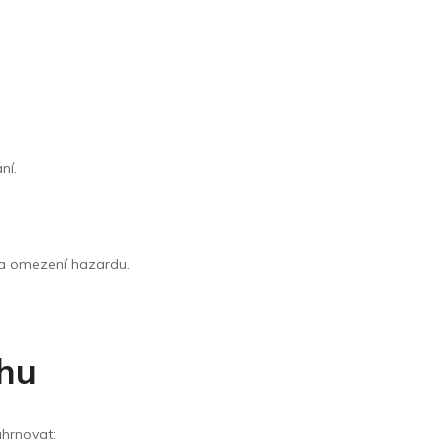
ní.
u a omezení hazardu.
rhu
ahrnovat: