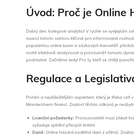
Floor Wipers
Úvod: Proč je Online 
Kitchen Wipers
Rod Set Spares
Dobrý den, kolegové analytici! V rychle se vyvíjejícím 
Sponge Mop
nuancí tohoto sektoru klíčové pro informované rozhodov
popularitou online kasin a sázkových kanceláří, předs
Toilet Brushes
mohli efektivně analyzovat a porozumět tomuto dynami
podstatné. Začněme tedy! Pro ty, kteří se chtějí ponořit
Regulace a Legislati
Prvním a nejdůležitějším aspektem, který je třeba vzít
Ministerstvem financí. Znalost těchto zákonů je nezbytn
Licenční požadavky:
Provozovatelé musí získat lice
vyžaduje splnění přísných kritérií.
Daně:
Online hazard podléhá dani z příjmů. Znalos