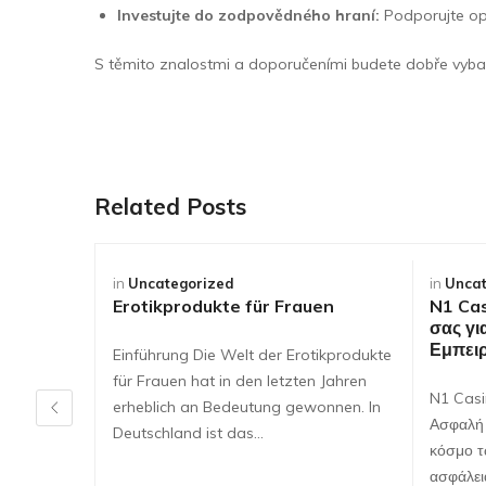
Investujte do zodpovědného hraní:
Podporujte opa
S těmito znalostmi a doporučeními budete dobře vybave
Related Posts
in
Uncategorized
in
Uncat
Erotikprodukte für Frauen
N1 Cas
σας γι
Εμπειρ
Einführung Die Welt der Erotikprodukte
für Frauen hat in den letzten Jahren
N1 Casi
erheblich an Bedeutung gewonnen. In
Ασφαλή 
Deutschland ist das…
κόσμο τ
ασφάλει