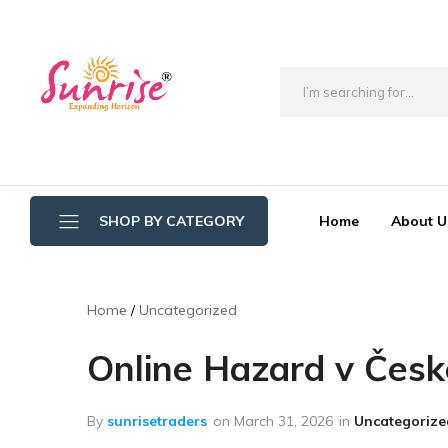
brwimpex
Home
About U
SHOP BY CATEGORY
Bathroom Wipers
Home
Uncategorized
Cotton/Thread Mop
Online Hazard v Česk
Crystal Mop Sponge Reffil
Dry Mop
By
sunrisetraders
on
March 31, 2026
in
Uncategorize