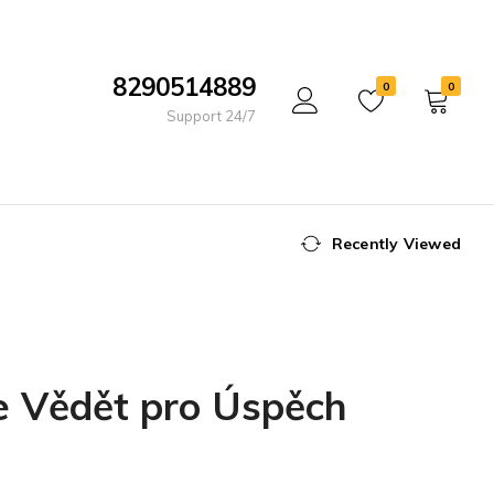
8290514889
0
0
Support 24/7
Recently Viewed
e Vědět pro Úspěch