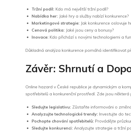
Tržní podíl:
Kdo má největší tržní podíl?
Nabídka her:
Jaké hry a služby nabízí konkurence?
Marketingové strategie:
Jak konkurence oslovuje h
Cenová politika:
Jaké jsou ceny a bonusy?
Inovace:
Kdo přichází s novými technologiemi a fu
Důkladná analýza konkurence pomáhá identifikovat příl
Závěr: Shrnutí a Dopo
Online hazard v České republice je dynamickým a komp
spotřebitelů a konkurenční prostředí. Zde jsou některá
Sledujte legislativu:
Zůstaňte informováni o změná
Analyzujte technologické trendy:
Investujte do tec
Pochopte chování spotřebitelů:
Provádějte průzkum
Sledujte konkurenci:
Analyzujte strategie a tržní p