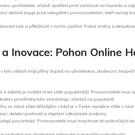
nu spotřebitele, včetně opatření proti závislosti na hazardu a zajiš
ancí aktivně bojuje proti nelegálním provozovatelům, kteří nemají licen
cení rizik a příležitostí v tomto odvětví. Právní změny a aktualizac
 a Inovace: Pohon Online 
e v této oblasti mají přímý dopad na uživatelskou zkušenost, bezpečno
ů a tabletů je mobilní hraní stále populárnější. Provozovatelé musí o
 dealery prostřednictvím streamingu, získává na popularitě.
y se stává stále běžnějším, i když je v České republice stále v rané 
zaci, detekci podvodů a zlepšení zákaznické podpory.
ajů jsou kritické. Provozovatelé musí investovat do pokročilých be
je nezbytná pro strategické plánování a investiční rozhodování.