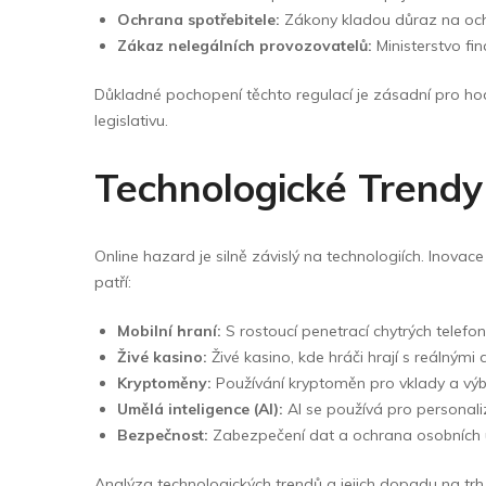
Ochrana spotřebitele:
Zákony kladou důraz na ochra
Zákaz nelegálních provozovatelů:
Ministerstvo fin
Důkladné pochopení těchto regulací je zásadní pro hodno
legislativu.
Technologické Trendy
Online hazard je silně závislý na technologiích. Inovac
patří:
Mobilní hraní:
S rostoucí penetrací chytrých telefon
Živé kasino:
Živé kasino, kde hráči hrají s reálnými
Kryptoměny:
Používání kryptoměn pro vklady a výběr
Umělá inteligence (AI):
AI se používá pro personali
Bezpečnost:
Zabezpečení dat a ochrana osobních úd
Analýza technologických trendů a jejich dopadu na trh 