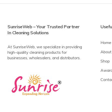
SunriseWeb – Your Trusted Partner
Usefu
In Cleaning Solutions
Home
At SunriseWeb, we specialize in providing
About
high-quality cleaning products for
businesses, wholesalers, and distributors.
Shop
Award
Conta