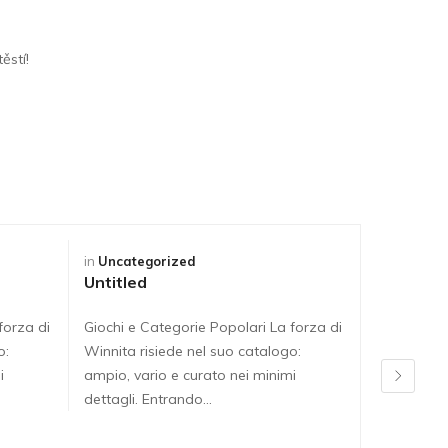
ěstí!
in
Uncategorized
in
Uncateg
Untitled
Untitled
forza di
Giochi e Categorie Popolari La forza di
Giochi e C
o:
Winnita risiede nel suo catalogo:
Winnita ri
i
ampio, vario e curato nei minimi
ampio, var
dettagli. Entrando…
dettagli. 