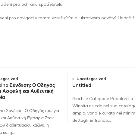
tření pro ochranu spotřebitelů.
ni pro navigaci v tomto vzrušujícím a lukrativním odvětví. Hodně št
egorized
in
Uncategorized
ino Σύνδεση: Ο Οδηγός
Untitled
α Ασφαλή και Αυθεντική
ία
Giochi e Categorie Popolari La 
Winnita risiede nel suo catalog
no Σύνδεση: Ο Οδηγός σας για
ampio, vario e curato nei minim
και Αυθεντική Εμπειρία Στον
dettagli. Entrando…
ων διαδικτυακών καζίνο, η
α και η…