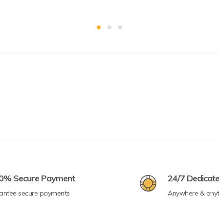
0% Secure Payment
24/7 Dedicat
antee secure payments
Anywhere & any