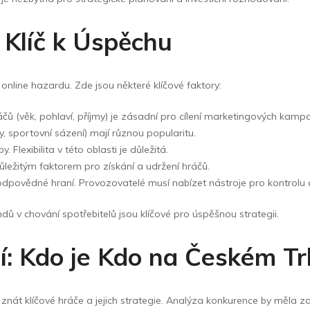
 Klíč k Úspěchu
online hazardu. Zde jsou některé klíčové faktory:
ů (věk, pohlaví, příjmy) je zásadní pro cílení marketingových kampa
y, sportovní sázení) mají různou popularitu.
 Flexibilita v této oblasti je důležitá.
ežitým faktorem pro získání a udržení hráčů.
 zodpovědné hraní. Provozovatelé musí nabízet nástroje pro kontrol
ů v chování spotřebitelů jsou klíčové pro úspěšnou strategii.
í: Kdo je Kdo na Českém T
 znát klíčové hráče a jejich strategie. Analýza konkurence by měla z