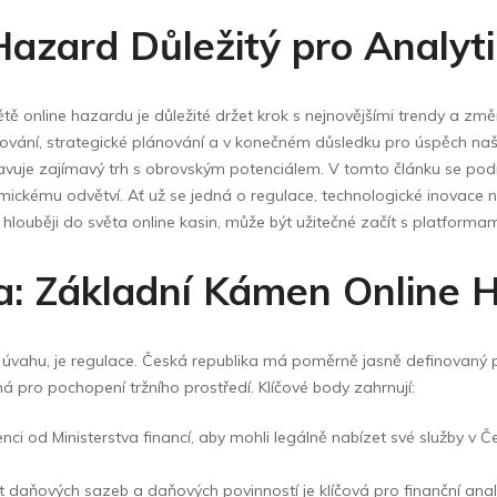
Hazard Důležitý pro Analyt
světě online hazardu je důležité držet krok s nejnovějšími trendy a z
ání, strategické plánování a v konečném důsledku pro úspěch našich k
tavuje zajímavý trh s obrovským potenciálem. V tomto článku se podí
ckému odvětví. Ať už se jedná o regulace, technologické inovace n
 hlouběji do světa online kasin, může být užitečné začít s platformam
va: Základní Kámen Online 
 v úvahu, je regulace. Česká republika má poměrně jasně definovaný 
á pro pochopení tržního prostředí. Klíčové body zahrnují:
nci od Ministerstva financí, aby mohli legálně nabízet své služby v Če
t daňových sazeb a daňových povinností je klíčová pro finanční ana