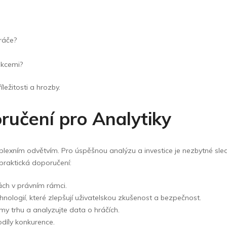
ráče?
nkcemi?
ežitosti a hrozby.
ručení pro Analytiky
lexním odvětvím. Pro úspěšnou analýzu a investice je nezbytné sled
 praktická doporučení:
ch v právním rámci.
hnologií, které zlepšují uživatelskou zkušenost a bezpečnost.
y trhu a analyzujte data o hráčích.
odíly konkurence.