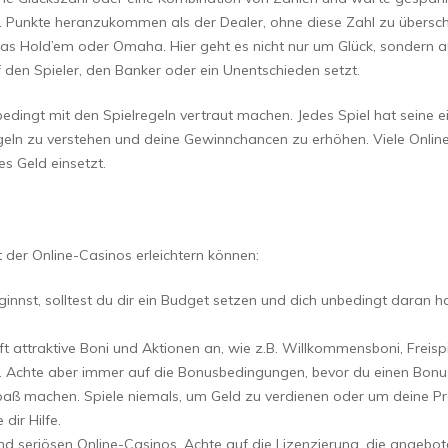
21 Punkte heranzukommen als der Dealer, ohne diese Zahl zu übersch
as Hold’em oder Omaha. Hier geht es nicht nur um Glück, sondern a
 den Spieler, den Banker oder ein Unentschieden setzt.
bedingt mit den Spielregeln vertraut machen. Jedes Spiel hat seine e
egeln zu verstehen und deine Gewinnchancen zu erhöhen. Viele Onli
s Geld einsetzt.
lt der Online-Casinos erleichtern können:
nnst, solltest du dir ein Budget setzen und dich unbedingt daran halt
ft attraktive Boni und Aktionen an, wie z.B. Willkommensboni, Freis
. Achte aber immer auf die Bonusbedingungen, bevor du einen Bonu
Spaß machen. Spiele niemals, um Geld zu verdienen oder um deine P
 dir Hilfe.
 und seriösen Online-Casinos. Achte auf die Lizenzierung, die ang