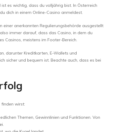
st es wichtig, dass du volljährig bist. In Österreich
r du dich in einem Online-Casino anmeldest.
 von einer anerkannten Regulierungsbehörde ausgestellt
e also immer darauf, dass das Casino, in dem du
des Casinos, meistens im Footer-Bereich.
n, darunter Kreditkarten, E-Wallets und
ch sicher und bequem ist. Beachte auch, dass es bei
rfolg
 finden wirst:
hiedlichen Themen, Gewinnlinien und Funktionen. Von
i.
t, wo die Kugel landet.