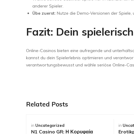
anderer Spieler.
Übe zuerst:
Nutze die Demo-Versionen der Spiele, u
Fazit: Dein spielerisc
Online-Casinos bieten eine aufregende und unterhaltsa
kannst du dein Spielerlebnis optimieren und verantwort
verantwortungsbewusst und wähle seriöse Online-Casi
Related Posts
in
Uncategorized
in
Uncat
N1 Casino GR: Η Κορυφαία
Erotik