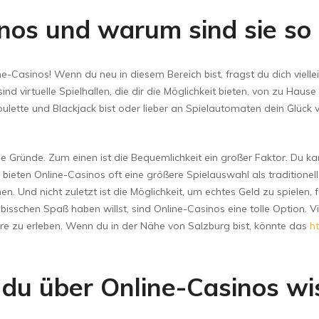
nos und warum sind sie so 
-Casinos! Wenn du neu in diesem Bereich bist, fragst du dich vielle
ind virtuelle Spielhallen, die dir die Möglichkeit bieten, von zu Haus
ulette und Blackjack bist oder lieber an Spielautomaten dein Glück v
ele Gründe. Zum einen ist die Bequemlichkeit ein großer Faktor. Du k
ieten Online-Casinos oft eine größere Spielauswahl als traditionelle
n. Und nicht zuletzt ist die Möglichkeit, um echtes Geld zu spielen, 
sschen Spaß haben willst, sind Online-Casinos eine tolle Option. Vi
re zu erleben. Wenn du in der Nähe von Salzburg bist, könnte das
h
du über Online-Casinos w