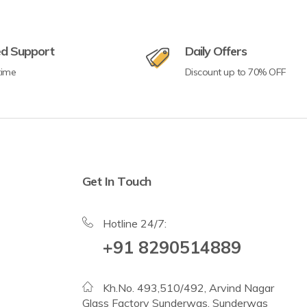
ed Support
Daily Offers
time
Discount up to 70% OFF
Get In Touch
Hotline 24/7:
+91 8290514889
Kh.No. 493,510/492, Arvind Nagar
Glass Factory Sunderwas, Sunderwas