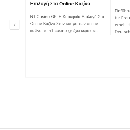
Επιλογή Στα Online Καζίνο
Einführ
N1 Casino GR: Η Κορυφαία Επιλογή Στα
für Frau
Online Καζίνο Στον κόσμο των online
erhebli
καζίνο, το n1 casino gr έχει κερδίσει…
Deutsch