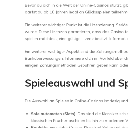
Bevor du dich in die Welt der Online-Casinos stürzt, gibt
darfst du ab 18 Jahren legal an Glücksspielen teilnehm
Ein weiterer wichtiger Punkt ist die Lizenzierung. Seri
wurde. Diese Lizenzen garantieren, dass das Casino fa
spielen möchtest, eine gültige Lizenz besitzt. Informa
Ein weiterer wichtiger Aspekt sind die Zahlungsmethod
Banküberweisungen. Informiere dich im Vorfeld über d
einigen Zahlungsmethoden Gebühren geben kann oder d
Spieleauswahl und Sp
Die Auswahl an Spielen in Online-Casinos ist riesig und v
Spielautomaten (Slots):
Das sind die Klassiker sch
klassischen Fruchtmaschinen bis hin zu modernen V
Roulette:
Ein echter Casino-Klassiker! Setze auf d