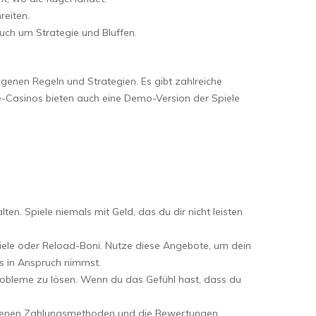
reiten.
uch um Strategie und Bluffen.
igenen Regeln und Strategien. Es gibt zahlreiche
ne-Casinos bieten auch eine Demo-Version der Spiele
en. Spiele niemals mit Geld, das du dir nicht leisten
piele oder Reload-Boni. Nutze diese Angebote, um dein
s in Anspruch nimmst.
robleme zu lösen. Wenn du das Gefühl hast, dass du
ebotenen Zahlungsmethoden und die Bewertungen