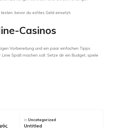
esten, bevor du echtes Geld einsetzt.
nline-Casinos
htigen Vorbereitung und ein paar einfachen Tipps
Linie Spaß machen soll. Setze dir ein Budget, spiele
in
Uncategorized
in
Uncateg
γός
Untitled
Untitled