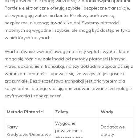
akceptowane, ale mogą wiązać się z dodatkowymi opłatami.
Portfele elektroniczne oferują szybkie i bezpieczne transakcje,
ale wymagają założenia konta. Przelewy bankowe są
bezpieczne, ale mogą trwać kilka dni. Systemy płatności
mobilnych są wygodne i szybkie, ale mogą być dostępne tylko
w niektórych kasynach.
Warto również zwrócić uwagę na limity wpłat i wypłat, które
mogą się różnić w zależności od metody płatności i kasyna.
Przed dokonaniem transakcji, należy dokładnie zapoznać się z
warunkami płatności i upewnić się, że wszystko jest jasne i
zrozumiałe. Bezpieczeństwo transakcji jest priorytetem dla
kasyn online, dlatego stosują one zaawansowane technologie
szyfrowania i zabezpieczeń.
Metoda Płatności
Zalety
Wady
Wygodne,
Karty
Dodatkowe
powszechnie
Kredytowe/Debetowe
opłaty