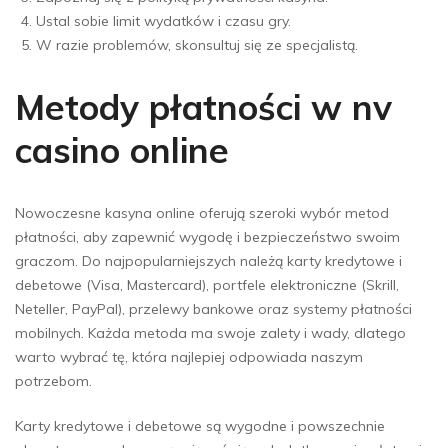
Ustal sobie limit wydatków i czasu gry.
W razie problemów, skonsultuj się ze specjalistą.
Metody płatności w nv
casino online
Nowoczesne kasyna online oferują szeroki wybór metod
płatności, aby zapewnić wygodę i bezpieczeństwo swoim
graczom. Do najpopularniejszych należą karty kredytowe i
debetowe (Visa, Mastercard), portfele elektroniczne (Skrill,
Neteller, PayPal), przelewy bankowe oraz systemy płatności
mobilnych. Każda metoda ma swoje zalety i wady, dlatego
warto wybrać tę, która najlepiej odpowiada naszym
potrzebom.
Karty kredytowe i debetowe są wygodne i powszechnie