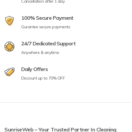
Cancellation after 1 day
100% Secure Payment
Gurantee secure payments
24/7 Dedicated Support
Anywhere & anytime
Daily Offers
Discount up to 70% OFF
SunriseWeb – Your Trusted Partner In Cleaning