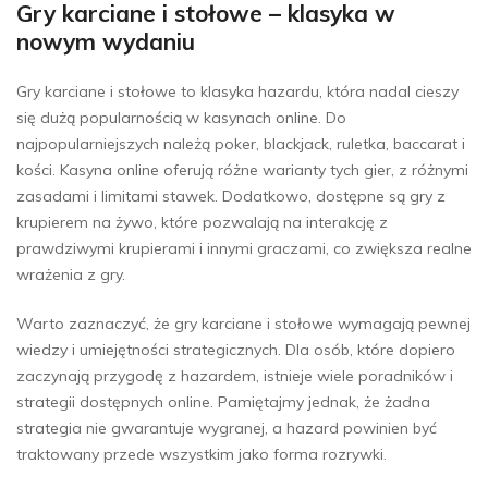
Gry karciane i stołowe – klasyka w
nowym wydaniu
Gry karciane i stołowe to klasyka hazardu, która nadal cieszy
się dużą popularnością w kasynach online. Do
najpopularniejszych należą poker, blackjack, ruletka, baccarat i
kości. Kasyna online oferują różne warianty tych gier, z różnymi
zasadami i limitami stawek. Dodatkowo, dostępne są gry z
krupierem na żywo, które pozwalają na interakcję z
prawdziwymi krupierami i innymi graczami, co zwiększa realne
wrażenia z gry.
Warto zaznaczyć, że gry karciane i stołowe wymagają pewnej
wiedzy i umiejętności strategicznych. Dla osób, które dopiero
zaczynają przygodę z hazardem, istnieje wiele poradników i
strategii dostępnych online. Pamiętajmy jednak, że żadna
strategia nie gwarantuje wygranej, a hazard powinien być
traktowany przede wszystkim jako forma rozrywki.