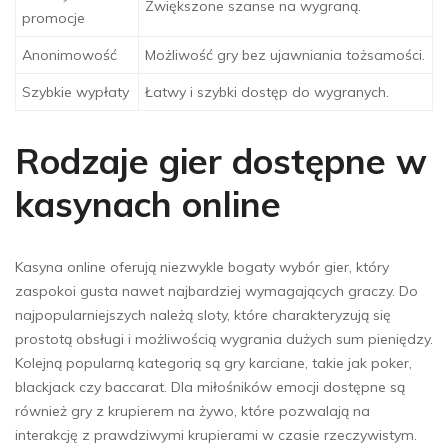
Zwiększone szanse na wygraną.
promocje
Anonimowość
Możliwość gry bez ujawniania tożsamości.
Szybkie wypłaty
Łatwy i szybki dostęp do wygranych.
Rodzaje gier dostępne w
kasynach online
Kasyna online oferują niezwykle bogaty wybór gier, który
zaspokoi gusta nawet najbardziej wymagających graczy. Do
najpopularniejszych należą sloty, które charakteryzują się
prostotą obsługi i możliwością wygrania dużych sum pieniędzy.
Kolejną popularną kategorią są gry karciane, takie jak poker,
blackjack czy baccarat. Dla miłośników emocji dostępne są
również gry z krupierem na żywo, które pozwalają na
interakcję z prawdziwymi krupierami w czasie rzeczywistym.