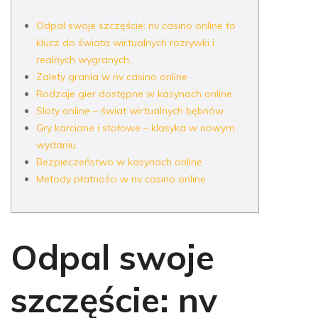
Odpal swoje szczęście: nv casino online to
klucz do świata wirtualnych rozrywki i
realnych wygranych.
Zalety grania w nv casino online
Rodzaje gier dostępne w kasynach online
Sloty online – świat wirtualnych bębnów
Gry karciane i stołowe – klasyka w nowym
wydaniu
Bezpieczeństwo w kasynach online
Metody płatności w nv casino online
Odpal swoje
szczęście: nv