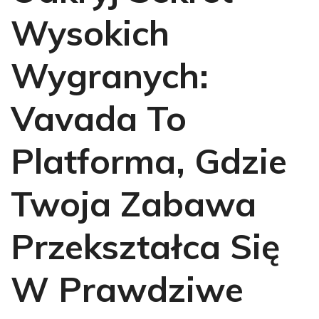
Wysokich
Wygranych:
Vavada To
Platforma, Gdzie
Twoja Zabawa
Przekształca Się
W Prawdziwe