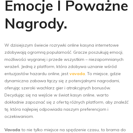
Emocje I Poważne
Nagrody.
W dzisiejszym świecie rozrywki online kasyna internetowe
zdobywają ogromną popularność. Gracze poszukują emocji,
możliwości wygranej i przede wszystkim – niezapomnianych
wrażeń. Jedną z platform, która zdobywa uznanie wśród
entuzjastów hazardu online, jest
vavada
. To miejsce, gdzie
dynamiczna zabawa łączy się z potencjalnymi nagrodami,
oferując szeroki wachlarz gier i atrakcyjnych bonusów.
Decydując się na wejście w świat kasyn online, warto
dokładnie zapoznać się z ofertą różnych platform, aby znaleźć
tę, która najlepiej odpowiada naszym preferencjom i
oczekiwaniom.
Vavada
to nie tylko miejsce na spędzenie czasu, to brama do