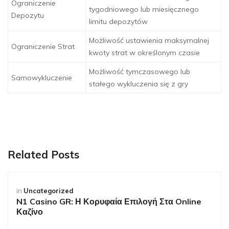
Ograniczenie
tygodniowego lub miesięcznego
Depozytu
limitu depozytów
Możliwość ustawienia maksymalnej
Ograniczenie Strat
kwoty strat w określonym czasie
Możliwość tymczasowego lub
Samowykluczenie
stałego wykluczenia się z gry
Related Posts
in
Uncategorized
N1 Casino GR: Η Κορυφαία Επιλογή Στα Online
Καζίνο