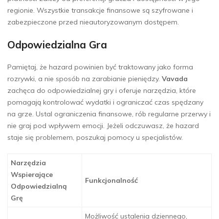
regionie. Wszystkie transakcje finansowe są szyfrowane i
zabezpieczone przed nieautoryzowanym dostępem.
Odpowiedzialna Gra
Pamiętaj, że hazard powinien być traktowany jako forma
rozrywki, a nie sposób na zarabianie pieniędzy.
Vavada
zachęca do odpowiedzialnej gry i oferuje narzędzia, które
pomagają kontrolować wydatki i ograniczać czas spędzany
na grze. Ustal ograniczenia finansowe, rób regularne przerwy i
nie graj pod wpływem emocji. Jeżeli odczuwasz, że hazard
staje się problemem, poszukaj pomocy u specjalistów.
Narzędzia
Wspierające
Funkcjonalność
Odpowiedzialną
Grę
Możliwość ustalenia dziennego,