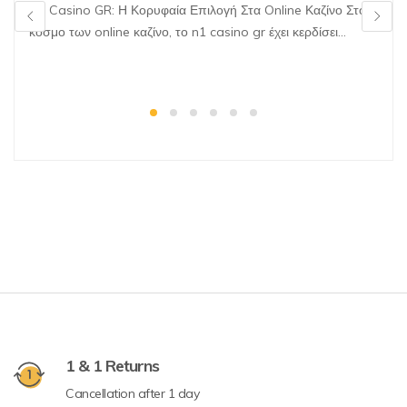
N1 Casino GR: Η Κορυφαία Επιλογή Στα Online Καζίνο Στον
κόσμο των online καζίνο, το n1 casino gr έχει κερδίσει…
1 & 1 Returns
Cancellation after 1 day