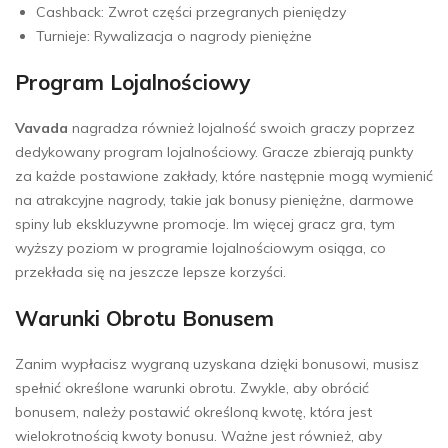
Cashback: Zwrot części przegranych pieniędzy
Turnieje: Rywalizacja o nagrody pieniężne
Program Lojalnościowy
Vavada
nagradza również lojalność swoich graczy poprzez
dedykowany program lojalnościowy. Gracze zbierają punkty
za każde postawione zakłady, które następnie mogą wymienić
na atrakcyjne nagrody, takie jak bonusy pieniężne, darmowe
spiny lub ekskluzywne promocje. Im więcej gracz gra, tym
wyższy poziom w programie lojalnościowym osiąga, co
przekłada się na jeszcze lepsze korzyści.
Warunki Obrotu Bonusem
Zanim wypłacisz wygraną uzyskana dzięki bonusowi, musisz
spełnić określone warunki obrotu. Zwykle, aby obrócić
bonusem, należy postawić określoną kwotę, która jest
wielokrotnością kwoty bonusu. Ważne jest również, aby