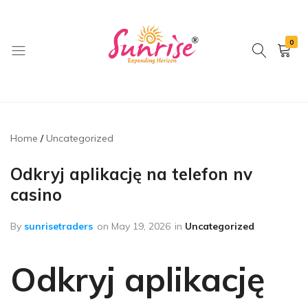
0
brwimpex
Home
Uncategorized
Odkryj aplikację na telefon nv
casino
By
sunrisetraders
on
May 19, 2026
in
Uncategorized
Odkryj aplikację