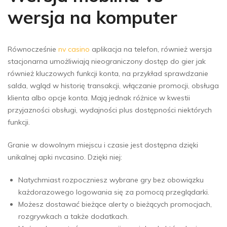
wersja na komputer
Równocześnie
nv casino
aplikacja na telefon, również wersja
stacjonarna umożliwiają nieograniczony dostęp do gier jak
również kluczowych funkcji konta, na przykład sprawdzanie
salda, wgląd w historię transakcji, włączanie promocji, obsługa
klienta albo opcje konta. Mają jednak różnice w kwestii
przyjazności obsługi, wydajności plus dostępności niektórych
funkcji.
Granie w dowolnym miejscu i czasie jest dostępna dzięki
unikalnej apki nvcasino. Dzięki niej:
Natychmiast rozpoczniesz wybrane gry bez obowiązku
każdorazowego logowania się za pomocą przeglądarki.
Możesz dostawać bieżące alerty o bieżących promocjach,
rozgrywkach a także dodatkach.