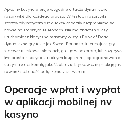
Apka nv kasyno oferuje wygodne a także dynamiczne
rozgrywkę dla każdego gracza. W testach rozgrywki
startowały natychmiast a także chodziły bezproblemowo,
nawet na starszych telefonach. Nie ma znaczenia, czy
uruchamiasz klasyczne maszyny w stylu Book of Dead,
dynamiczne gry takie jak Sweet Bonanza, interesujące gry
stołowe ruletkowe, blackjack, grając w bakarata, lub rozgrywki
live prosto z kasyna z realnymi krupierami, oprogramowanie
utrzymuje doskonałą jakość obrazu, błyskawiczną reakcję jak
również stabilność połączenia z serwerem.
Operacje wpłat i wypłat
w aplikacji mobilnej nv
kasyno