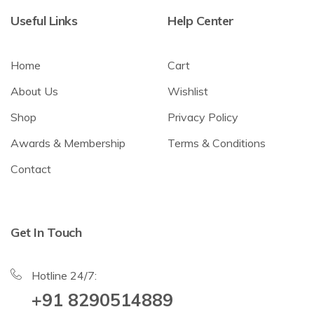
Useful Links
Help Center
Home
Cart
About Us
Wishlist
Shop
Privacy Policy
Awards & Membership
Terms & Conditions
Contact
Get In Touch
Hotline 24/7:
+91 8290514889