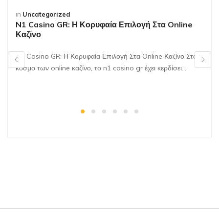
in
Uncategorized
N1 Casino GR: Η Κορυφαία Επιλογή Στα Online
Καζίνο
N1 Casino GR: Η Κορυφαία Επιλογή Στα Online Καζίνο Στον
κόσμο των online καζίνο, το n1 casino gr έχει κερδίσει…