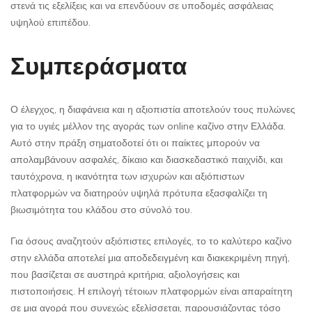
στενά τις εξελίξεις και να επενδύουν σε υποδομές ασφάλειας
υψηλού επιπέδου.
Συμπεράσματα
Ο έλεγχος, η διαφάνεια και η αξιοπιστία αποτελούν τους πυλώνες
για το υγιές μέλλον της αγοράς των online καζίνο στην Ελλάδα.
Αυτό στην πράξη σηματοδοτεί ότι οι παίκτες μπορούν να
απολαμβάνουν ασφαλές, δίκαιο και διασκεδαστικό παιχνίδι, και
ταυτόχρονα, η ικανότητα των ισχυρών και αξιόπιστων
πλατφορμών να διατηρούν υψηλά πρότυπα εξασφαλίζει τη
βιωσιμότητα του κλάδου στο σύνολό του.
Για όσους αναζητούν αξιόπιστες επιλογές, το το καλύτερο καζίνο
στην ελλάδα αποτελεί μια αποδεδειγμένη και διακεκριμένη πηγή,
που βασίζεται σε αυστηρά κριτήρια, αξιολογήσεις και
πιστοποιήσεις. Η επιλογή τέτοιων πλατφορμών είναι απαραίτητη
σε μια αγορά που συνεχώς εξελίσσεται, παρουσιάζοντας τόσο