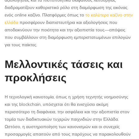
αξιολογήσεις και τα πιστοποιητικά διαφανούς λειτουργίας
διαδραματίζουν καθοριστικό ρόλο στη διαμόρφωση της εικόνας
ενός online καζίνο. Πλατφόρμες όπως το
το καλύτερο καζίνο στην
ελλάδα
προσφέρουν διαπιστευτήρια και αξιολογήσεις που
αποδεικνύουν την ποιότητα και την αξιοπιστία τους—aπόψεις
που συμβάλλουν στη διαμόρφωση εμπεριστατωμένων επιλογών
για τους παίκτες.
Μελλοντικές τάσεις και
προκλήσεις
Η τεχνολογική καινοτομία, όπως η χρήση τεχνητής νοημοσύνης
και της blockchain, υπόσχεται ότι θα ενισχύσει ακόμη
περισσότερο τη διαφάνεια, την ασφάλεια και την αξιοπιστία στον
τομέα των διαδικτυακών τυχερών παιχνιδιών στην Ελλάδα.
Ωστόσο, η αυστηροποίηση των κανονισμών και οι συνεχείς
προσαρμογές απαιτούν από τους παρόχους να παρακολουθούν