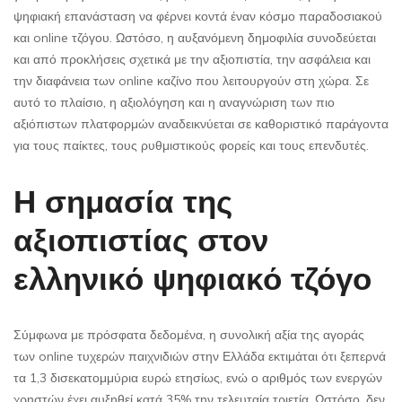
ψηφιακή επανάσταση να φέρνει κοντά έναν κόσμο παραδοσιακού
και online τζόγου. Ωστόσο, η αυξανόμενη δημοφιλία συνοδεύεται
και από προκλήσεις σχετικά με την αξιοπιστία, την ασφάλεια και
την διαφάνεια των online καζίνο που λειτουργούν στη χώρα. Σε
αυτό το πλαίσιο, η αξιολόγηση και η αναγνώριση των πιο
αξιόπιστων πλατφορμών αναδεικνύεται σε καθοριστικό παράγοντα
για τους παίκτες, τους ρυθμιστικούς φορείς και τους επενδυτές.
Η σημασία της
αξιοπιστίας στον
ελληνικό ψηφιακό τζόγο
Σύμφωνα με πρόσφατα δεδομένα, η συνολική αξία της αγοράς
των online τυχερών παιχνιδιών στην Ελλάδα εκτιμάται ότι ξεπερνά
τα 1,3 δισεκατομμύρια ευρώ ετησίως, ενώ ο αριθμός των ενεργών
χρηστών έχει αυξηθεί κατά 35% την τελευταία τριετία. Ωστόσο, δεν