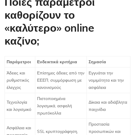
Ποιες παράμετροι
καθορίζουν το
«καλύτερο» online
καζίνο;
Παράμετροι
Ενδεικτικά κριτήρια
Σημασία
Άδειες και
Επίσημες άδειες από την
Εγγυάται την
ρυθμιστικός
ΕΕΕΠ, συμμόρφωση με
νομιμότητα και την
έλεγχος
κανονισμούς
ασφάλεια
Πιστοποιημένα
Τεχνολογία
Δίκαια και αδιάβλητα
λογισμικά, ασφαλή
και λογισμικό
παιχνίδια
πρωτόκολλα
Προστασία
Ασφάλεια και
SSL κρυπτογράφηση,
προσωπικών και
προστασία