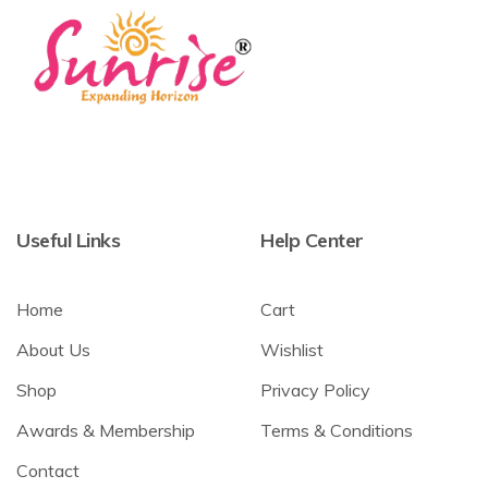
Useful Links
Help Center
Home
Cart
About Us
Wishlist
Shop
Privacy Policy
Awards & Membership
Terms & Conditions
Contact