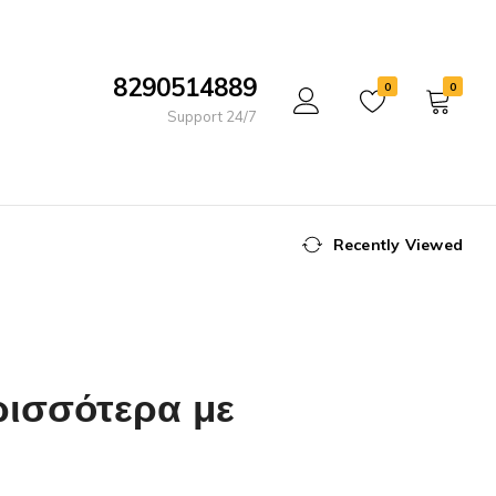
8290514889
0
0
Support 24/7
Recently Viewed
ρισσότερα με