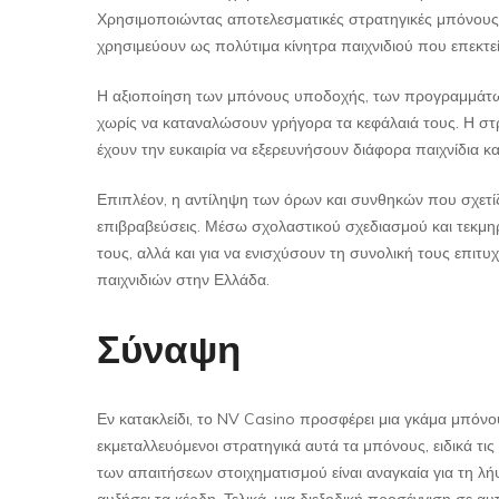
Χρησιμοποιώντας αποτελεσματικές στρατηγικές μπόνους,
χρησιμεύουν ως πολύτιμα κίνητρα παιχνιδιού που επεκτείν
Η αξιοποίηση των μπόνους υποδοχής, των προγραμμάτων 
χωρίς να καταναλώσουν γρήγορα τα κεφάλαιά τους. Η στ
έχουν την ευκαιρία να εξερευνήσουν διάφορα παιχνίδια κα
Επιπλέον, η αντίληψη των όρων και συνθηκών που σχετίζ
επιβραβεύσεις. Μέσω σχολαστικού σχεδιασμού και τεκμη
τους, αλλά και για να ενισχύσουν τη συνολική τους επιτ
παιχνιδιών στην Ελλάδα.
Σύναψη
Εν κατακλείδι, το NV Casino προσφέρει μια γκάμα μπόνο
εκμεταλλευόμενοι στρατηγικά αυτά τα μπόνους, ειδικά τι
των απαιτήσεων στοιχηματισμού είναι αναγκαία για τη λή
αυξήσει τα κέρδη. Τελικά, μια διεξοδική προσέγγιση σε α