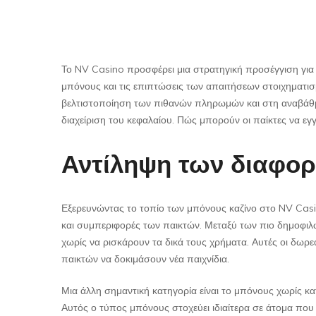
Το NV Casino προσφέρει μια στρατηγική προσέγγιση για
μπόνους και τις επιπτώσεις των απαιτήσεων στοιχηματισ
βελτιστοποίηση των πιθανών πληρωμών και στη αναβάθμι
διαχείριση του κεφαλαίου. Πώς μπορούν οι παίκτες να εγ
Αντίληψη των διαφορ
Εξερευνώντας το τοπίο των μπόνους καζίνο στο NV Casino
και συμπεριφορές των παικτών. Μεταξύ των πιο δημοφιλώ
χωρίς να ρισκάρουν τα δικά τους χρήματα. Αυτές οι δω
παικτών να δοκιμάσουν νέα παιχνίδια.
Μια άλλη σημαντική κατηγορία είναι το μπόνους χωρίς κα
Αυτός ο τύπος μπόνους στοχεύει ιδιαίτερα σε άτομα που