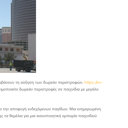
λαμβάνουν τη αύξηση των δωρεάν περιστροφών,
https://nv-
ιμοποιείτε δωρεάν περιστροφές σε παιχνίδια με μεγάλο
για την αποφυγή ενδεχόμενων παγίδων. Μια ενημερωμένη
τα θεμέλια για μια ικανοποιητική εμπειρία παιχνιδιού