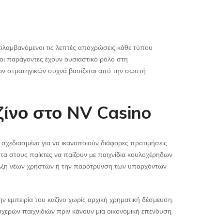
τιλαμβανόμενοι τις λεπτές αποχρώσεις κάθε τύπου
 οι παράγοντες έχουν ουσιαστικό ρόλο στη
ων στρατηγικών συχνά βασίζεται από την σωστή
ίνο στο NV Casino
ά σχεδιασμένα για να ικανοποιούν διάφορες προτιμήσεις
ητα στους παίκτες να παίζουν με παιχνίδια κουλοχέρηδων
ν έλξη νέων χρηστών ή την παρότρυνση των υπαρχόντων
ν εμπειρία του καζίνο χωρίς αρχική χρηματική δέσμευση.
χερών παιχνιδιών πριν κάνουν μια οικονομική επένδυση.