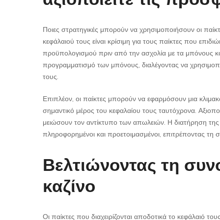
Ποιες στρατηγικές μπορούν να χρησιμοποιήσουν οι παίκτ
κεφάλαιού τους είναι κρίσιμη για τους παίκτες που επιδ
προϋπολογισμού πριν από την ασχολία με τα μπόνους κα
προγραμματισμό των μπόνους, διαλέγοντας να χρησιμοπο
τους.
Επιπλέον, οι παίκτες μπορούν να εφαρμόσουν μια κλιμακ
σημαντικό μέρος του κεφαλαίου τους ταυτόχρονα. Αξιοποι
μειώσουν τον αντίκτυπο των απωλειών. Η διατήρηση της
πληροφορημένοι και προετοιμασμένοι, επιτρέποντας τη στ
Βελτιώνοντας τη συν
καζίνο
Οι παίκτες που διαχειρίζονται αποδοτικά το κεφάλαιό τους