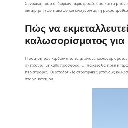
Συνολικά, τόσο οι δωρεάν περιστροφές όσο και τα μπόν
διατήρηση των παικτών και ενισχύοντας τη μακροπρόθ
Πώς να εκμεταλλευτε
καλωσορίσματος για 
Η αύξηση των κερδών από τα μπόνους καλωσορίσματος α
σχετίζονται με κάθε προσφορά. Οι παίκτες θα πρέπει πρ
περιστροφές. Οι αποδοτικές στρατηγικές μπόνους καλωσο
στοιχηματισμού.