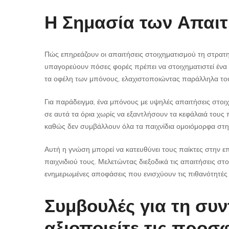
Η Σημασία των Απαιτ
Πώς επηρεάζουν οι απαιτήσεις στοιχηματισμού τη στρατη
υπαγορεύουν πόσες φορές πρέπει να στοιχηματιστεί ένα 
τα οφέλη των μπόνους, ελαχιστοποιώντας παράλληλα του
Για παράδειγμα, ένα μπόνους με υψηλές απαιτήσεις στο
σε αυτά τα όρια χωρίς να εξαντλήσουν τα κεφάλαιά τους
καθώς δεν συμβάλλουν όλα τα παιχνίδια ομοιόμορφα στ
Αυτή η γνώση μπορεί να κατευθύνει τους παίκτες στην επ
παιχνιδιού τους. Μελετώντας διεξοδικά τις απαιτήσεις σ
ενημερωμένες αποφάσεις που ενισχύουν τις πιθανότητές τ
Συμβουλές για τη συ
αξιοποιείτε τις προσ