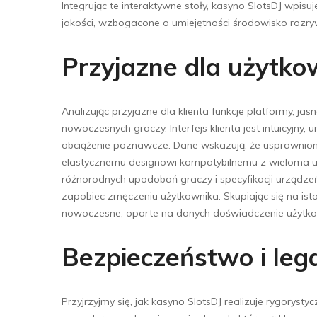
Integrując te interaktywne stoły, kasyno SlotsDJ wpi
jakości, wzbogacone o umiejętności środowisko rozry
Przyjazne dla użytko
Analizując przyjazne dla klienta funkcje platformy, j
nowoczesnych graczy. Interfejs klienta jest intuicyjn
obciążenie poznawcze. Dane wskazują, że usprawnione 
elastycznemu designowi kompatybilnemu z wieloma urz
różnorodnych upodobań graczy i specyfikacji urządzeń
zapobiec zmęczeniu użytkownika. Skupiając się na 
nowoczesne, oparte na danych doświadczenie użytko
Bezpieczeństwo i leg
Przyjrzyjmy się, jak kasyno SlotsDJ realizuje rygoryst