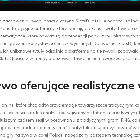
do zachowania uwagi graczy, kasyno SlotsDJ oferuje bogatą i różno
tępne tradycyjne automaty, które apelują do konserwatystów, oraz 
atyczne, które nawiązują do tendencji popkultury i niszowych h
dając graczom korzystny potencjał wygranych. Co ważne, SlotsDJ 
 Ich unikatowe tytuły odróżniają platformę na tle rywali, zadowala
otsDJ pasuje w trendy branżowe, stawiając na nowoczesność i utr
ywo oferujące realistyczne
 online, które chcą odtworzyć emocje towarzyszące tradycyjnym ka
zdzielczości i profesjonalnie obsługiwanym stołom interaktywnym. D
 dłuższym czasem sesji w porównaniu z tradycyjnymi grami RNG, c
i graczami podnosi autentyczność, satysfakcjonując użytkowników, k
u na gry na żywo w całej Polsce, napędzany postępem technologicz