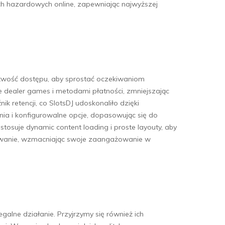
ach hazardowych online, zapewniając najwyższej
 łatwość dostępu, aby sprostać oczekiwaniom
ve dealer games i metodami płatności, zmniejszając
 retencji, co SlotsDJ udoskonaliło dzięki
ia i konfigurowalne opcje, dopasowując się do
tosuje dynamic content loading i proste layouty, aby
żowanie, wzmacniając swoje zaangażowanie w
egalne działanie. Przyjrzymy się również ich