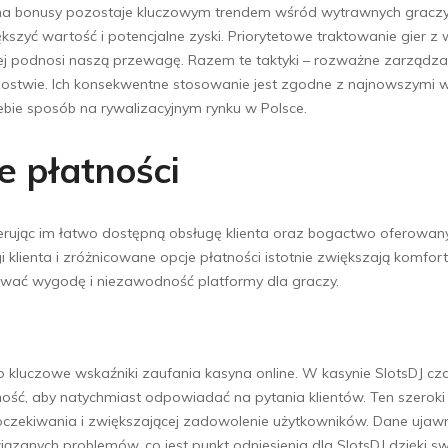
na bonusy pozostaje kluczowym trendem wśród wytrawnych graczy.
yć wartość i potencjalne zyski. Priorytetowe traktowanie gier z
ziej podnosi naszą przewagę. Razem te taktyki – rozważne zarząd
rzostwie. Ich konsekwentne stosowanie jest zgodne z najnowszymi 
bie sposób na rywalizacyjnym rynku w Polsce.
e płatności
oferując im łatwo dostępną obsługę klienta oraz bogactwo oferowa
i klienta i zróżnicowane opcje płatności istotnie zwiększają komfo
wać wygodę i niezawodność platformy dla graczy.
to kluczowe wskaźniki zaufania kasyna online. W kasynie SlotsDJ c
ść, aby natychmiast odpowiadać na pytania klientów. Ten szeroki 
s oczekiwania i zwiększającej zadowolenie użytkowników. Dane ujaw
iązanych problemów, co jest punkt odniesienia dla SlotsDJ dzięk