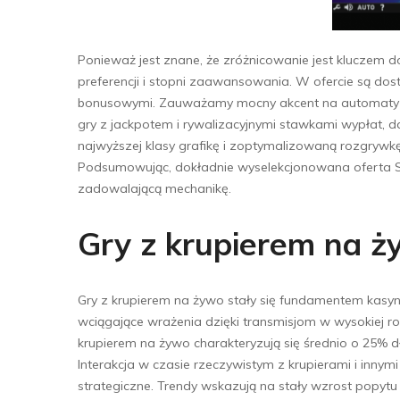
Ponieważ jest znane, że zróżnicowanie jest kluczem 
preferencji i stopni zaawansowania. W ofercie są dos
bonusowymi. Zauważamy mocny akcent na automaty tem
gry z jackpotem i rywalizacyjnymi stawkami wypłat, 
najwyższej klasy grafikę i zoptymalizowaną rozgrywkę.
Podsumowując, dokładnie wyselekcjonowana oferta Sl
zadowalającą mechanikę.
Gry z krupierem na ż
Gry z krupierem na żywo stały się fundamentem kasyn
wciągające wrażenia dzięki transmisjom w wysokiej ro
krupierem na żywo charakteryzują się średnio o 25%
Interakcja w czasie rzeczywistym z krupierami i innym
strategiczne. Trendy wskazują na stały wzrost popyt