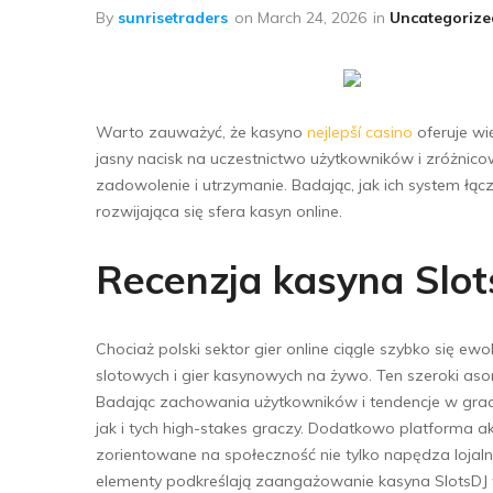
Floor Wipers
By
sunrisetraders
on
March 24, 2026
in
Uncategorize
Kitchen Wipers
Rod Set Spares
Sponge Mop
Warto zauważyć, że kasyno
nejlepší casino
oferuje wi
jasny nacisk na uczestnictwo użytkowników i zróżnic
Toilet Brushes
zadowolenie i utrzymanie. Badając, jak ich system łąc
rozwijająca się sfera kasyn online.
Recenzja kasyna Slot
Chociaż polski sektor gier online ciągle szybko się e
slotowych i gier kasynowych na żywo. Ten szeroki aso
Badając zachowania użytkowników i tendencje w grac
jak i tych high-stakes graczy. Dodatkowo platforma a
zorientowane na społeczność nie tylko napędza lojaln
elementy podkreślają zaangażowanie kasyna SlotsDJ