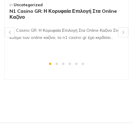
in
Uncategorized
N1 Casino GR: Η Κορυφαία Επιλογή Στα Online
Καζίνο
N1 Casino GR: Η Κορυφαία Επιλογή Στα Online Καζίνο Στον
κόσμο των online καζίνο, το n1 casino gr έχει κερδίσει…