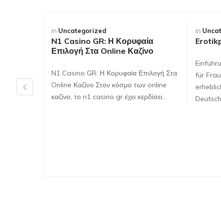
in
Uncategorized
in
Uncat
N1 Casino GR: Η Κορυφαία
Erotik
Επιλογή Στα Online Καζίνο
Einführ
N1 Casino GR: Η Κορυφαία Επιλογή Στα
für Frau
Online Καζίνο Στον κόσμο των online
erhebli
καζίνο, το n1 casino gr έχει κερδίσει…
Deutsch