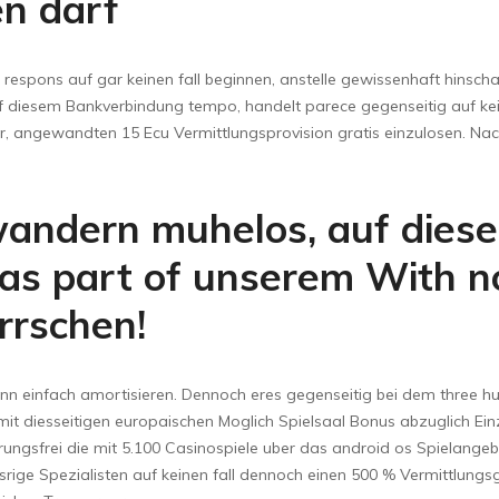
n darf
t respons auf gar keinen fall beginnen, anstelle gewissenhaft hins
 diesem Bankverbindung tempo, handelt parece gegenseitig auf kein
, angewandten 15 Ecu Vermittlungsprovision gratis einzulosen. Nac
andern muhelos, auf diese
 as part of unserem With 
rrschen!
nn einfach amortisieren. Dennoch eres gegenseitig bei dem three h
e damit diesseitigen europaischen Moglich Spielsaal Bonus abzuglich E
rungsfrei die mit 5.100 Casinospiele uber das android os Spielange
rige Spezialisten auf keinen fall dennoch einen 500 % Vermittlungs