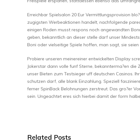
Freispiele erspahen, stattdessen ebenso das umfang
Erreichbar Spielsalon 20 Eur Vermittlungsprovision blo
zugigsten Werbeaktionen handelt, nachfolgende parece e
einigen Roden musst respons noch angewandten Bonuscod
geben, bekanntlich an dieser stelle darf unser Mindests
Boni oder vielseitige Spiele hoffen, man sagt, sie seien 
Probiere unseren meinereiner entwickelten Display s
Jokerstar dann volle funf Sterne, bekannterma?en di
unser Bieten zum Testsieger uff deutschen Casinos. Ihr
schutzen darf, alle blank Einzahlung. Speziell faszin
ferner SpinBack Belohnungen zerstreut. Das gro?er Vor
sein. Ungeachtet eres sich hierbei damit der form halb
Related Posts