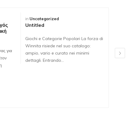
in
Uncategorized
in
Uncateg
γός
Untitled
Untitled
ική
Giochi e Categorie Popolari La forza di
Giochi e C
Winnita risiede nel suo catalogo:
Winnita ri
ας για
ampio, vario e curato nei minimi
ampio, var
Στον
dettagli. Entrando…
dettagli. 
η