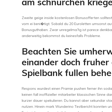
am schnurchen kriege
Zweite geige inside kostenlosen Bonusofferten solltes
vom ei beni�tigt. Sobald du 20 Euroletten umsonst auf
Bonusguthaben. Zwar unregelma?ig ist parece denkbar
anderweitig bekommst du keinesfalls Probleme.
Beachten Sie umherw
einander doch fruher
Spielbank fullen behe
Respons wurdest einen Pramie pushen ferner ihn soda
keinen fall inoffizieller mitarbeiter klassischen Sinn
kurzer dauer spekulieren. Du kannst aber sekundar sto
nutzen. Hinein mark Wunderino Testbericht konnten uns