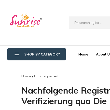
brwimpex
Home
About U
SHOP BY CATEGORY
Bathroom Wipers
Home
Uncategorized
Cotton/Thread Mop
Nachfolgende Registr
Crystal Mop Sponge Reffil
Verifizierung qua Di
Dry Mop