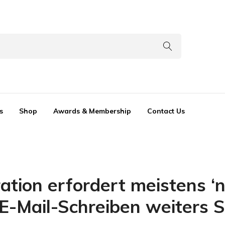
s
Shop
Awards & Membership
Contact Us
ation erfordert meistens ‘
e E-Mail-Schreiben weiters