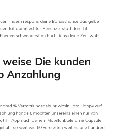
chauen, indem respons deine Bonuschance das gelbe
en fall damit echtes Penunze, statt damit ihr
hher verschwendest du hochstens deine Zeit, wohl
 weise Die kunden
no Anzahlung
undred % Vermittlungsgebuhr within Lord Happy auf
inzahlung handelt, mochten unsereins einen nur von
bot ihr App nach deinem Mobilfunktelefon & Capsule
gebuhr so weit wie 60 Euroletten weiters one hundred