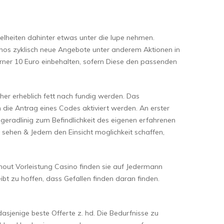
zelheiten dahinter etwas unter die lupe nehmen.
asinos zyklisch neue Angebote unter anderem Aktionen in
rner 10 Euro einbehalten, sofern Diese den passenden
her erheblich fett nach fundig werden. Das
 die Antrag eines Codes aktiviert werden. An erster
geradlinig zum Befindlichkeit des eigenen erfahrenen
 sehen & Jedem den Einsicht moglichkeit schaffen,
hout Vorleistung Casino finden sie auf Jedermann
bt zu hoffen, dass Gefallen finden daran finden.
asjenige beste Offerte z. hd. Die Bedurfnisse zu