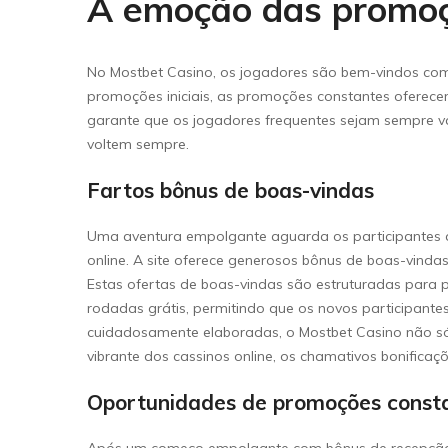
A emoção das promoç
No Mostbet Casino, os jogadores são bem-vindos co
promoções iniciais, as promoções constantes oferece
garante que os jogadores frequentes sejam sempre v
voltem sempre.
Fartos bônus de boas-vindas
Uma aventura empolgante aguarda os participantes q
online. A site oferece generosos bônus de boas-vinda
Estas ofertas de boas-vindas são estruturadas para 
rodadas grátis, permitindo que os novos participante
cuidadosamente elaboradas, o Mostbet Casino não só 
vibrante dos cassinos online, os chamativos bonific
Oportunidades de promoções const