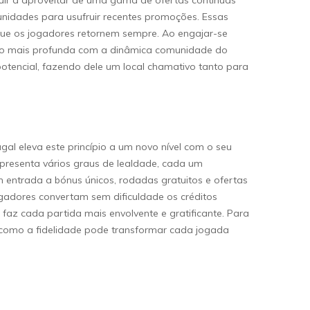
r a aproveitar de uma gama de ofertas contínuas
unidades para usufruir recentes promoções. Essas
ue os jogadores retornem sempre. Ao engajar-se
ão mais profunda com a dinâmica comunidade do
tencial, fazendo dele um local chamativo tanto para
al eleva este princípio a um novo nível com o seu
resenta vários graus de lealdade, cada um
entrada a bónus únicos, rodadas gratuitos e ofertas
ogadores convertam sem dificuldade os créditos
az cada partida mais envolvente e gratificante. Para
como a fidelidade pode transformar cada jogada