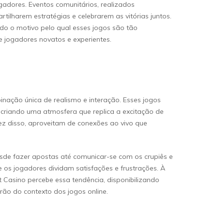
dores. Eventos comunitários, realizados
ilharem estratégias e celebrarem as vitórias juntos.
o o motivo pelo qual esses jogos são tão
 jogadores novatos e experientes.
inação única de realismo e interação. Esses jogos
 criando uma atmosfera que replica a excitação de
ez disso, aproveitam de conexões ao vivo que
sde fazer apostas até comunicar-se com os crupiês e
 os jogadores dividam satisfações e frustrações. À
Casino percebe essa tendência, disponibilizando
ão do contexto dos jogos online.