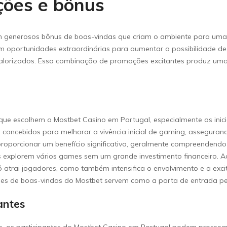
ões e bônus
m generosos bônus de boas-vindas que criam o ambiente para uma
m oportunidades extraordinárias para aumentar o possibilidade d
alorizados. Essa combinação de promoções excitantes produz uma
ue escolhem o Mostbet Casino em Portugal, especialmente os inic
s concebidos para melhorar a vivência inicial de gaming, assegura
proporcionar um benefício significativo, geralmente compreendend
s explorem vários games sem um grande investimento financeiro. Ao
atrai jogadores, como também intensifica o envolvimento e a exc
ações de boas-vindas do Mostbet servem como a porta de entrada 
antes