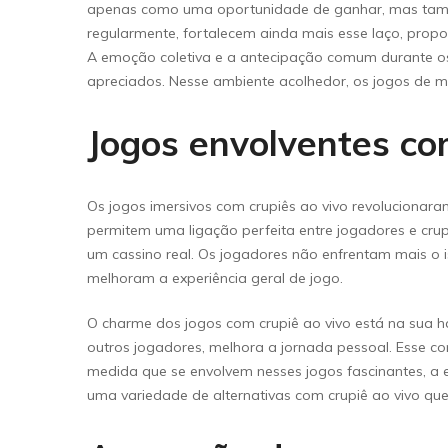
apenas como uma oportunidade de ganhar, mas també
regularmente, fortalecem ainda mais esse laço, propo
A emoção coletiva e a antecipação comum durante os
apreciados. Nesse ambiente acolhedor, os jogos de 
Jogos envolventes co
Os jogos imersivos com crupiês ao vivo revolucionara
permitem uma ligação perfeita entre jogadores e crup
um cassino real. Os jogadores não enfrentam mais o 
melhoram a experiência geral de jogo.
O charme dos jogos com crupiê ao vivo está na sua h
outros jogadores, melhora a jornada pessoal. Esse co
medida que se envolvem nesses jogos fascinantes, a 
uma variedade de alternativas com crupiê ao vivo qu