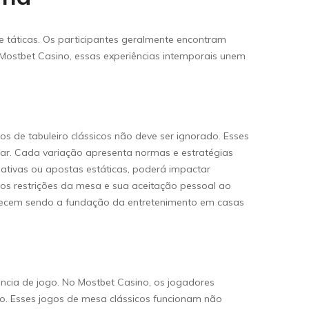
táticas. Os participantes geralmente encontram
Mostbet Casino, essas experiências intemporais unem
s de tabuleiro clássicos não deve ser ignorado. Esses
gar. Cada variação apresenta normas e estratégias
lativas ou apostas estáticas, poderá impactar
os restrições da mesa e sua aceitação pessoal ao
anecem sendo a fundação da entretenimento em casas
ncia de jogo. No Mostbet Casino, os jogadores
. Esses jogos de mesa clássicos funcionam não