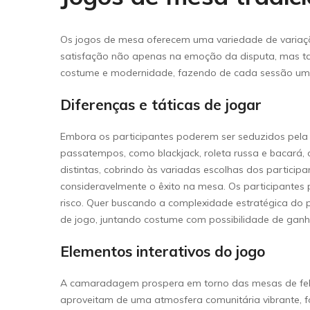
Os jogos de mesa oferecem uma variedade de variaçõ
satisfação não apenas na emoção da disputa, mas ta
costume e modernidade, fazendo de cada sessão um
Diferenças e táticas de jogar
Embora os participantes poderem ser seduzidos pela e
passatempos, como blackjack, roleta russa e bacará,
distintas, cobrindo às variadas escolhas dos partici
consideravelmente o êxito na mesa. Os participantes
risco. Quer buscando a complexidade estratégica do
de jogo, juntando costume com possibilidade de ganh
Elementos interativos do jogo
A camaradagem prospera em torno das mesas de feltro
aproveitam de uma atmosfera comunitária vibrante, 