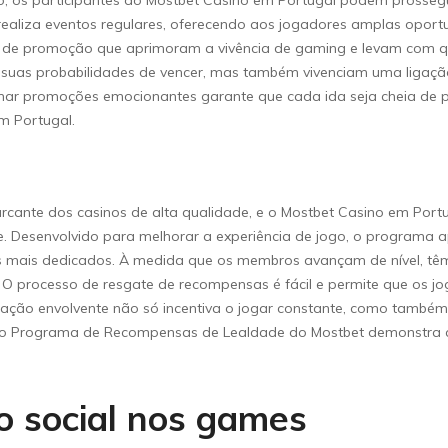
os participantes do Mostbet Casino em Portugal podem prossegui
realiza eventos regulares, oferecendo aos jogadores amplas oport
es de promoção que aprimoram a vivência de gaming e levam com q
suas probabilidades de vencer, mas também vivenciam uma ligaç
nar promoções emocionantes garante que cada ida seja cheia de po
m Portugal.
cante dos casinos de alta qualidade, e o Mostbet Casino em Portug
esenvolvido para melhorar a experiência de jogo, o programa ap
 mais dedicados. À medida que os membros avançam de nível, têm 
 O processo de resgate de recompensas é fácil e permite que os j
ão envolvente não só incentiva o jogar constante, como também f
a, o Programa de Recompensas de Lealdade do Mostbet demonstra 
o social nos games