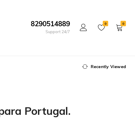
8290514889
0
0
Support 24/7
Recently Viewed
para Portugal.