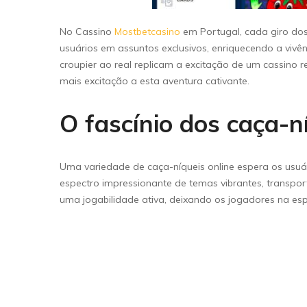
No Cassino
Mostbetcasino
em Portugal, cada giro dos 
usuários em assuntos exclusivos, enriquecendo a viv
croupier ao real replicam a excitação de um cassino
mais excitação a esta aventura cativante.
O fascínio dos caça-n
Uma variedade de caça-níqueis online espera os usuár
espectro impressionante de temas vibrantes, transpor
uma jogabilidade ativa, deixando os jogadores na e