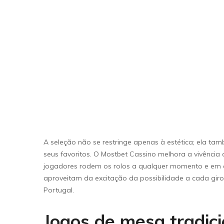
A seleção não se restringe apenas à estética; ela t
seus favoritos. O Mostbet Cassino melhora a vivência
jogadores rodem os rolos a qualquer momento e em qu
aproveitam da excitação da possibilidade a cada giro
Portugal.
Jogos de mesa tradici