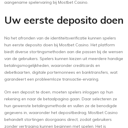
aangename spelervaring bij Mostbet Casino.
Uw eerste deposito doen
Na het afronden van de identiteitsverificatie kunnen spelers
hun eerste deposito doen bij Mostbet Casino. Het platform
biedt diverse stortingsmethoden aan die passen bij de wensen
van de gebruikers. Spelers kunnen kiezen uit meerdere handige
betalingsmogelijkheden, waaronder creditcards en
debetkaarten, digitale portemonnees en banktransfers, wat
garandeert een probleemloze transactie-ervaring.
Om een deposit te doen, moeten spelers inloggen op hun
rekening en naar de betaalpagina gaan. Daar selecteren ze
hun gewenste betalingsmethode en vullen ze de benodigde
gegevens in, waaronder het depositbedrag. Mostbet Casino
behandelt stortingen doorgaans direct, zodat gebruikers
zonder vertraging kunnen beginnen met spelen. Het is