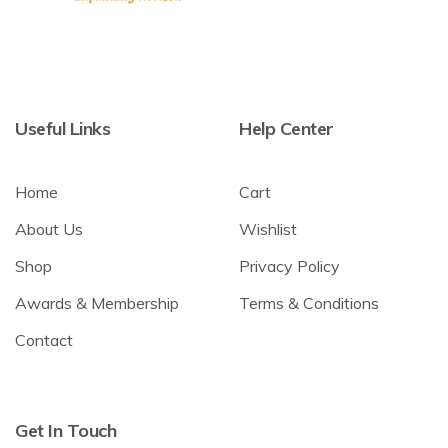
Useful Links
Help Center
Home
Cart
About Us
Wishlist
Shop
Privacy Policy
Awards & Membership
Terms & Conditions
Contact
Get In Touch