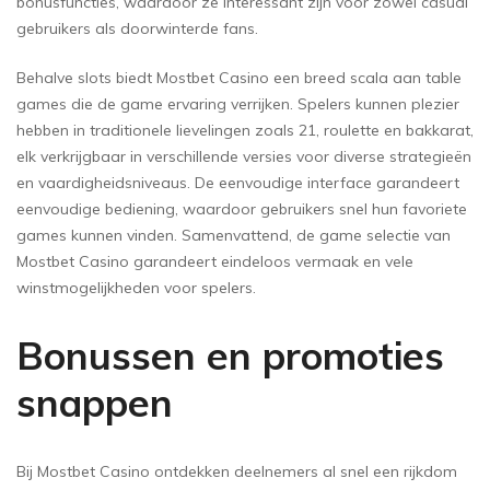
bonusfuncties, waardoor ze interessant zijn voor zowel casual
gebruikers als doorwinterde fans.
Behalve slots biedt Mostbet Casino een breed scala aan table
games die de game ervaring verrijken. Spelers kunnen plezier
hebben in traditionele lievelingen zoals 21, roulette en bakkarat,
elk verkrijgbaar in verschillende versies voor diverse strategieën
en vaardigheidsniveaus. De eenvoudige interface garandeert
eenvoudige bediening, waardoor gebruikers snel hun favoriete
games kunnen vinden. Samenvattend, de game selectie van
Mostbet Casino garandeert eindeloos vermaak en vele
winstmogelijkheden voor spelers.
Bonussen en promoties
snappen
Bij Mostbet Casino ontdekken deelnemers al snel een rijkdom