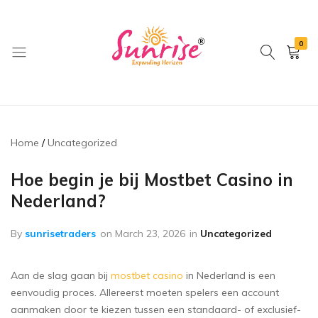
0
brwimpex
Home
Uncategorized
Hoe begin je bij Mostbet Casino in
Nederland?
By
sunrisetraders
on
March 23, 2026
in
Uncategorized
Aan de slag gaan bij
mostbet casino
in Nederland is een
eenvoudig proces. Allereerst moeten spelers een account
aanmaken door te kiezen tussen een standaard- of exclusief-