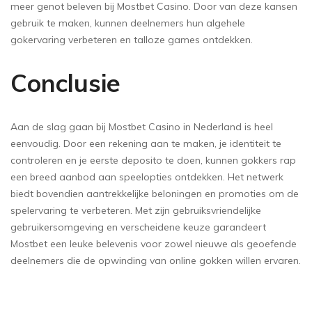
meer genot beleven bij Mostbet Casino. Door van deze kansen
gebruik te maken, kunnen deelnemers hun algehele
gokervaring verbeteren en talloze games ontdekken.
Conclusie
Aan de slag gaan bij Mostbet Casino in Nederland is heel
eenvoudig. Door een rekening aan te maken, je identiteit te
controleren en je eerste deposito te doen, kunnen gokkers rap
een breed aanbod aan speelopties ontdekken. Het netwerk
biedt bovendien aantrekkelijke beloningen en promoties om de
spelervaring te verbeteren. Met zijn gebruiksvriendelijke
gebruikersomgeving en verscheidene keuze garandeert
Mostbet een leuke belevenis voor zowel nieuwe als geoefende
deelnemers die de opwinding van online gokken willen ervaren.