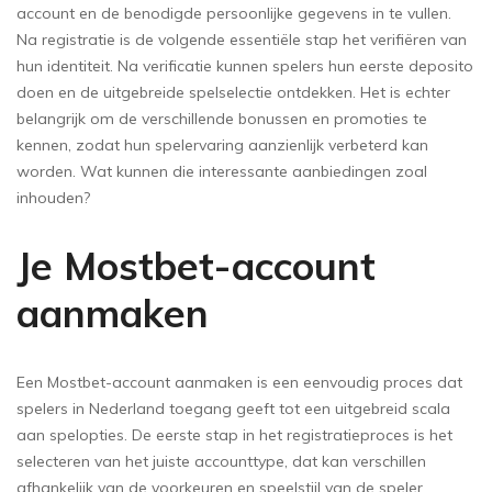
account en de benodigde persoonlijke gegevens in te vullen.
Na registratie is de volgende essentiële stap het verifiëren van
hun identiteit. Na verificatie kunnen spelers hun eerste deposito
doen en de uitgebreide spelselectie ontdekken. Het is echter
belangrijk om de verschillende bonussen en promoties te
kennen, zodat hun spelervaring aanzienlijk verbeterd kan
worden. Wat kunnen die interessante aanbiedingen zoal
inhouden?
Je Mostbet-account
aanmaken
Een Mostbet-account aanmaken is een eenvoudig proces dat
spelers in Nederland toegang geeft tot een uitgebreid scala
aan spelopties. De eerste stap in het registratieproces is het
selecteren van het juiste accounttype, dat kan verschillen
afhankelijk van de voorkeuren en speelstijl van de speler.