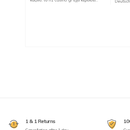
Deutsch
1 & 1 Returns
10
Cancellation after 1 day
Gur