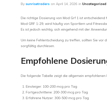
Floor Wipers
By
sunrisetraders
on
April 14, 2026
in
Uncategorized
Kitchen Wipers
Die richtige Dosierung von Mod Grf 1 ist entscheiden
Rod Set Spares
Mod GRF 1-29, wird häufig von Sportlern und Fitnessb
Sponge Mop
Es ist jedoch wichtig, sich eingehend mit der Anwendu
Toilet Brushes
Um keine Fehlentscheidung zu treffen, sollten Sie vor
sorgfältig durchlesen.
Empfohlene Dosierun
Die folgende Tabelle zeigt die allgemein empfohlenen 
Einsteiger: 100-200 mcg pro Tag
Fortgeschrittene: 200-300 mcg pro Tag
Erfahrene Nutzer: 300-500 mcg pro Tag