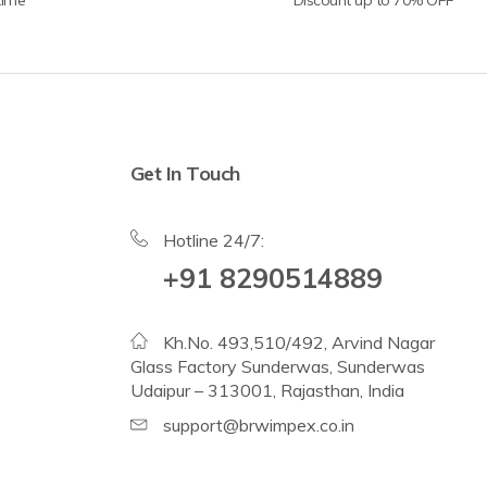
Get In Touch
Hotline 24/7:
+91 8290514889
Kh.No. 493,510/492, Arvind Nagar
Glass Factory Sunderwas, Sunderwas
Udaipur – 313001, Rajasthan, India
support@brwimpex.co.in