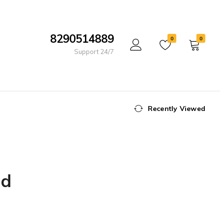
8290514889
0
0
Support 24/7
Recently Viewed
nd