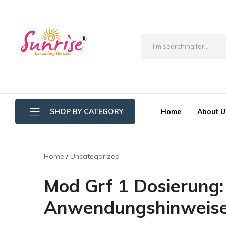
brwimpex
Home
About U
SHOP BY CATEGORY
Bathroom Wipers
Home
Uncategorized
Cotton/Thread Mop
Mod Grf 1 Dosierung:
Crystal Mop Sponge Reffil
Anwendungshinweis
Dry Mop