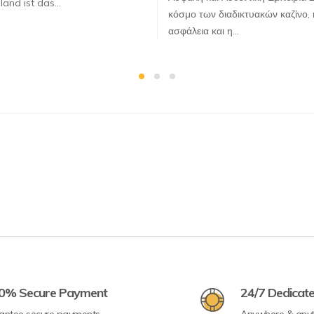
land ist das…
κόσμο των διαδικτυακών καζίνο, 
ασφάλεια και η…
0% Secure Payment
24/7 Dedicat
antee secure payments
Anywhere & any