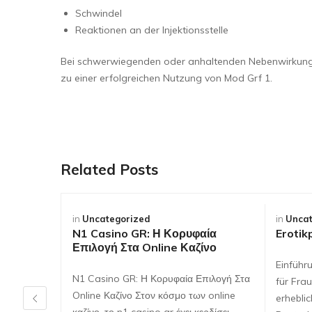
Schwindel
Reaktionen an der Injektionsstelle
Bei schwerwiegenden oder anhaltenden Nebenwirkungen 
zu einer erfolgreichen Nutzung von Mod Grf 1.
Related Posts
in
Uncategorized
in
Uncat
N1 Casino GR: Η Κορυφαία
Erotik
Επιλογή Στα Online Καζίνο
Einführ
N1 Casino GR: Η Κορυφαία Επιλογή Στα
für Frau
Online Καζίνο Στον κόσμο των online
erhebli
καζίνο, το n1 casino gr έχει κερδίσει…