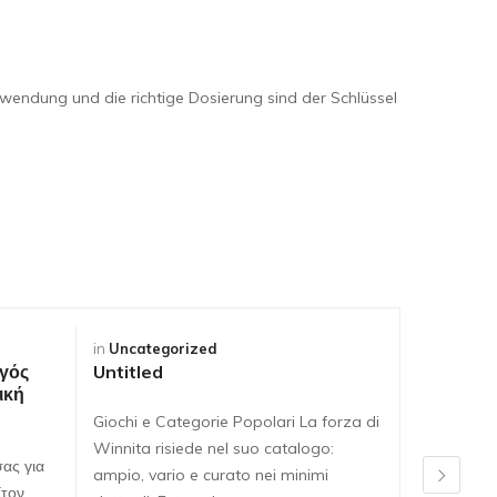
wendung und die richtige Dosierung sind der Schlüssel
in
Uncategorized
in
Uncateg
γός
Untitled
Untitled
ική
Giochi e Categorie Popolari La forza di
Giochi e C
Winnita risiede nel suo catalogo:
Winnita ri
ας για
ampio, vario e curato nei minimi
ampio, var
Στον