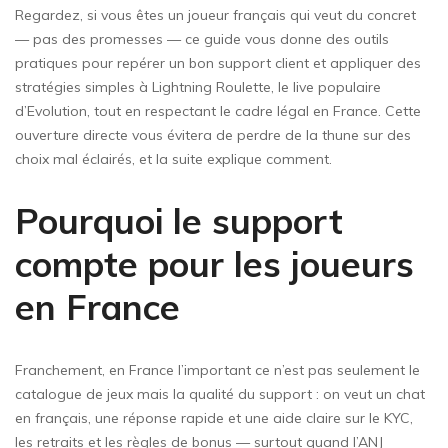
Regardez, si vous êtes un joueur français qui veut du concret
— pas des promesses — ce guide vous donne des outils
pratiques pour repérer un bon support client et appliquer des
stratégies simples à Lightning Roulette, le live populaire
d’Evolution, tout en respectant le cadre légal en France. Cette
ouverture directe vous évitera de perdre de la thune sur des
choix mal éclairés, et la suite explique comment.
Pourquoi le support
compte pour les joueurs
en France
Franchement, en France l’important ce n’est pas seulement le
catalogue de jeux mais la qualité du support : on veut un chat
en français, une réponse rapide et une aide claire sur le KYC,
les retraits et les règles de bonus — surtout quand l’ANJ