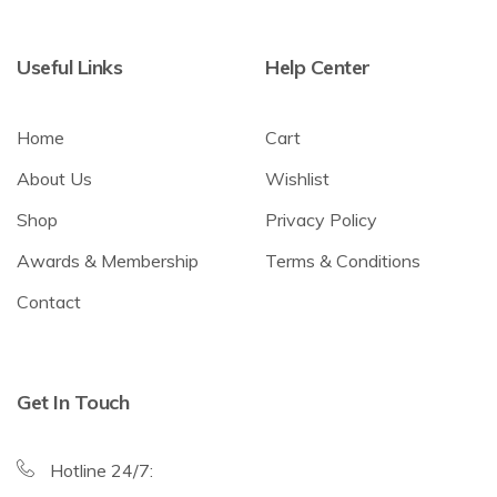
Useful Links
Help Center
Home
Cart
About Us
Wishlist
Shop
Privacy Policy
Awards & Membership
Terms & Conditions
Contact
Get In Touch
Hotline 24/7: