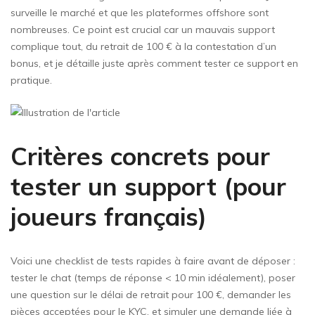
surveille le marché et que les plateformes offshore sont
nombreuses. Ce point est crucial car un mauvais support
complique tout, du retrait de 100 € à la contestation d’un
bonus, et je détaille juste après comment tester ce support en
pratique.
Critères concrets pour
tester un support (pour
joueurs français)
Voici une checklist de tests rapides à faire avant de déposer :
tester le chat (temps de réponse < 10 min idéalement), poser
une question sur le délai de retrait pour 100 €, demander les
pièces acceptées pour le KYC, et simuler une demande liée à