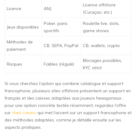
Licence offshore
Licence
ANJ
(Curaçao, etc.)
Poker, paris
Roulette live, slots,
Jeux disponibles
sportifs
game shows
Méthodes de
CB, SEPA, PayPal
CB, wallets, crypto
paiement
Blocages possibles,
Risques
Faibles (régulé)
KYC strict
Si vous cherchez l’option qui combine catalogue et support
francophone, plusieurs sites offshore présentent un support en
français et des caisses adaptées aux joueurs hexagonaux ;
pour une option concrète testée récemment, regardez l’offre
sur
cheri-casino
qui met l’accent sur un support francophone et
des méthodes adaptées, comme je détaille ensuite sur les
aspects pratiques.