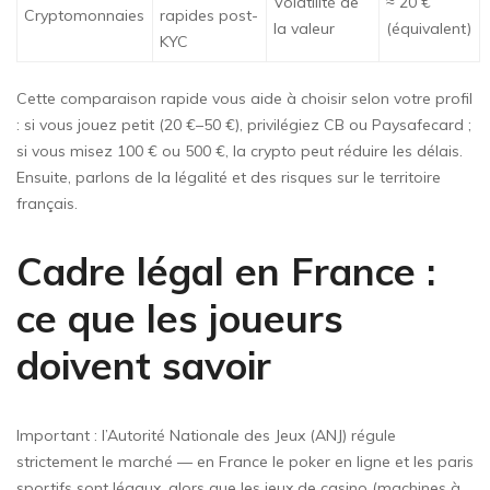
Volatilité de
≈ 20 €
Cryptomonnaies
rapides post-
la valeur
(équivalent)
KYC
Cette comparaison rapide vous aide à choisir selon votre profil
: si vous jouez petit (20 €–50 €), privilégiez CB ou Paysafecard ;
si vous misez 100 € ou 500 €, la crypto peut réduire les délais.
Ensuite, parlons de la légalité et des risques sur le territoire
français.
Cadre légal en France :
ce que les joueurs
doivent savoir
Important : l’Autorité Nationale des Jeux (ANJ) régule
strictement le marché — en France le poker en ligne et les paris
sportifs sont légaux, alors que les jeux de casino (machines à