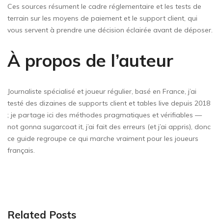
Ces sources résument le cadre réglementaire et les tests de
terrain sur les moyens de paiement et le support client, qui
vous servent à prendre une décision éclairée avant de déposer.
À propos de l’auteur
Journaliste spécialisé et joueur régulier, basé en France, j’ai
testé des dizaines de supports client et tables live depuis 2018
; je partage ici des méthodes pragmatiques et vérifiables —
not gonna sugarcoat it, j’ai fait des erreurs (et j’ai appris), donc
ce guide regroupe ce qui marche vraiment pour les joueurs
français.
Related Posts