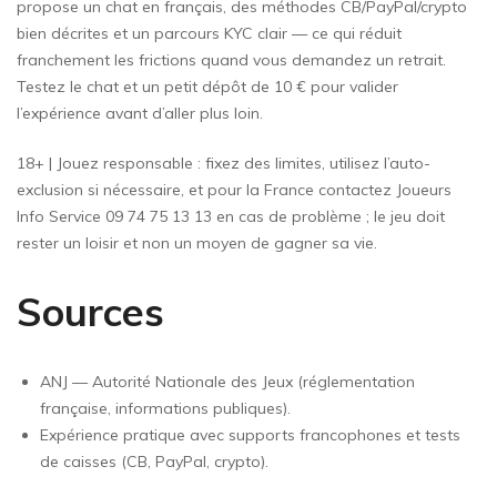
propose un chat en français, des méthodes CB/PayPal/crypto
bien décrites et un parcours KYC clair — ce qui réduit
franchement les frictions quand vous demandez un retrait.
Testez le chat et un petit dépôt de 10 € pour valider
l’expérience avant d’aller plus loin.
18+ | Jouez responsable : fixez des limites, utilisez l’auto-
exclusion si nécessaire, et pour la France contactez Joueurs
Info Service 09 74 75 13 13 en cas de problème ; le jeu doit
rester un loisir et non un moyen de gagner sa vie.
Sources
ANJ — Autorité Nationale des Jeux (réglementation
française, informations publiques).
Expérience pratique avec supports francophones et tests
de caisses (CB, PayPal, crypto).