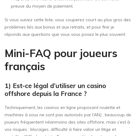
preuve du moyen de paiement.
Si vous suivez cette liste, vous couperez court au plus gros des
problèmes liés aux bonus et aux retraits, et pour finir je
réponds aux questions que vous vous posez le plus souvent.
Mini-FAQ pour joueurs
français
1) Est-ce légal d’utiliser un casino
offshore depuis la France ?
Techniquement, les casinos en ligne proposant roulette et
machines à sous ne sont pas autorisés par l’ANJ ; beaucoup de
joueurs fréquentent néanmoins des sites offshore, mais c’est à
vos risques : blocages, difficulté à faire valoir un litige et