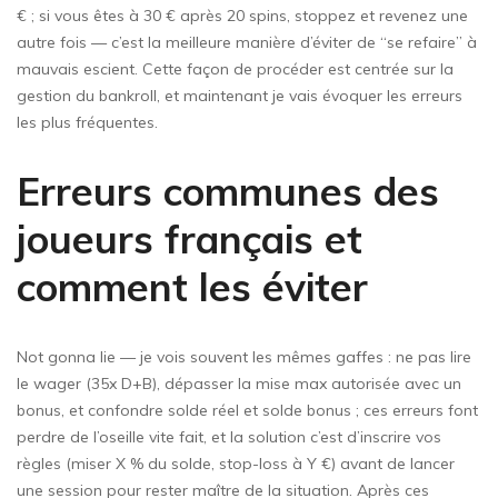
€ ; si vous êtes à 30 € après 20 spins, stoppez et revenez une
autre fois — c’est la meilleure manière d’éviter de “se refaire” à
mauvais escient. Cette façon de procéder est centrée sur la
gestion du bankroll, et maintenant je vais évoquer les erreurs
les plus fréquentes.
Erreurs communes des
joueurs français et
comment les éviter
Not gonna lie — je vois souvent les mêmes gaffes : ne pas lire
le wager (35x D+B), dépasser la mise max autorisée avec un
bonus, et confondre solde réel et solde bonus ; ces erreurs font
perdre de l’oseille vite fait, et la solution c’est d’inscrire vos
règles (miser X % du solde, stop-loss à Y €) avant de lancer
une session pour rester maître de la situation. Après ces