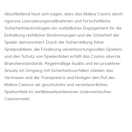
Abschließend lässt sich sagen, dass das Malina Casino durch
rigorose Lizenzierungsmaßnahmen und fortschrittliche
Sicherheitstechnologien ein vorbildliches Engagement für die
Einhaltung rechtlicher Bestimmungen und die Sicherheit der
Spieler demonstriert. Durch die Sicherstellung fairer
Spielpraktiken, die Förderung verantwortungsvollen Spielens
und den Schutz von Spielerdaten erfüllt das Casino oberste
Branchenstandards. Regelmäßige Audits und ein proaktiver
Ansatz im Umgang mit Sicherheitsvorfällen stärken das
Vertrauen und die Transparenz und festigen den Ruf des
Malina Casinos als geschütztes und verantwortliches
Spielumfeld im wettbewerbsintensiven österreichischen
Casinomarkt.