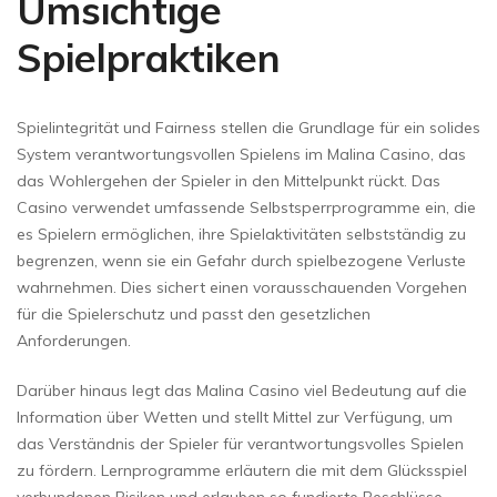
Umsichtige
Spielpraktiken
Spielintegrität und Fairness stellen die Grundlage für ein solides
System verantwortungsvollen Spielens im Malina Casino, das
das Wohlergehen der Spieler in den Mittelpunkt rückt. Das
Casino verwendet umfassende Selbstsperrprogramme ein, die
es Spielern ermöglichen, ihre Spielaktivitäten selbstständig zu
begrenzen, wenn sie ein Gefahr durch spielbezogene Verluste
wahrnehmen. Dies sichert einen vorausschauenden Vorgehen
für die Spielerschutz und passt den gesetzlichen
Anforderungen.
Darüber hinaus legt das Malina Casino viel Bedeutung auf die
Information über Wetten und stellt Mittel zur Verfügung, um
das Verständnis der Spieler für verantwortungsvolles Spielen
zu fördern. Lernprogramme erläutern die mit dem Glücksspiel
verbundenen Risiken und erlauben so fundierte Beschlüsse.