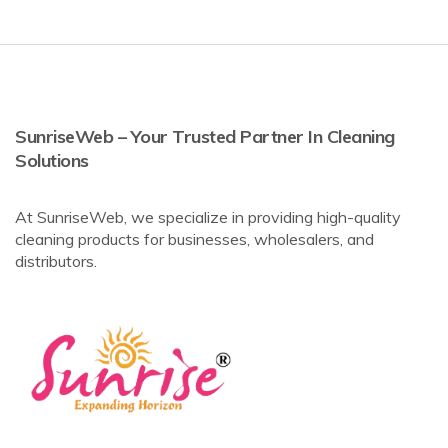
SunriseWeb – Your Trusted Partner In Cleaning
Solutions
At SunriseWeb, we specialize in providing high-quality
cleaning products for businesses, wholesalers, and
distributors.