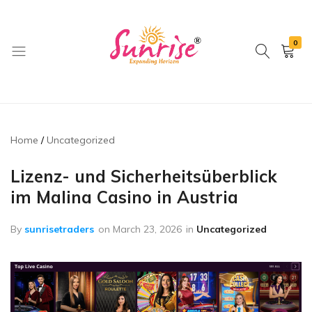
0
brwimpex
Home
Uncategorized
Lizenz- und Sicherheitsüberblick
im Malina Casino in Austria
By
sunrisetraders
on
March 23, 2026
in
Uncategorized