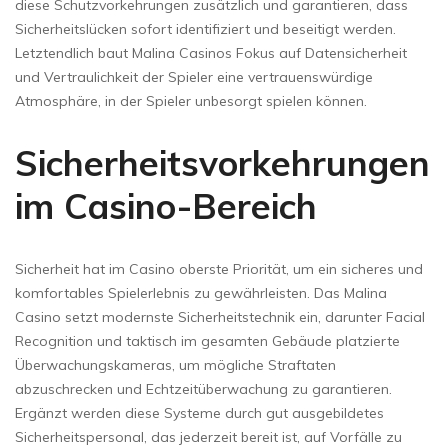
diese Schutzvorkehrungen zusätzlich und garantieren, dass
Sicherheitslücken sofort identifiziert und beseitigt werden.
Letztendlich baut Malina Casinos Fokus auf Datensicherheit
und Vertraulichkeit der Spieler eine vertrauenswürdige
Atmosphäre, in der Spieler unbesorgt spielen können.
Sicherheitsvorkehrungen
im Casino-Bereich
Sicherheit hat im Casino oberste Priorität, um ein sicheres und
komfortables Spielerlebnis zu gewährleisten. Das Malina
Casino setzt modernste Sicherheitstechnik ein, darunter Facial
Recognition und taktisch im gesamten Gebäude platzierte
Überwachungskameras, um mögliche Straftaten
abzuschrecken und Echtzeitüberwachung zu garantieren.
Ergänzt werden diese Systeme durch gut ausgebildetes
Sicherheitspersonal, das jederzeit bereit ist, auf Vorfälle zu