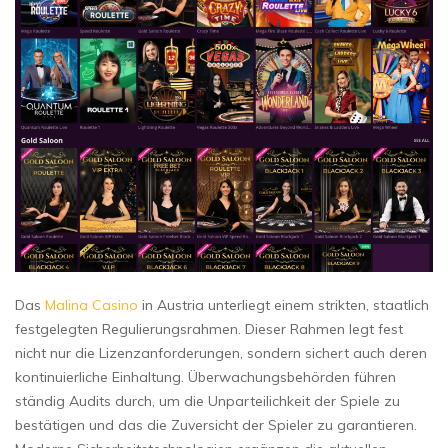
Das
Malina Casino
in Austria unterliegt einem strikten, staatlich
festgelegten Regulierungsrahmen. Dieser Rahmen legt fest
nicht nur die Lizenzanforderungen, sondern sichert auch deren
kontinuierliche Einhaltung. Überwachungsbehörden führen
ständig Audits durch, um die Unparteilichkeit der Spiele zu
bestätigen und das die Zuversicht der Spieler zu garantieren.