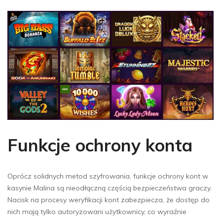
Funkcje ochrony konta
Oprócz solidnych metod szyfrowania, funkcje ochrony kont w
kasynie Malina są nieodłączną częścią bezpieczeństwa graczy.
Nacisk na procesy weryfikacji kont zabezpiecza, że dostęp do
nich mają tylko autoryzowani użytkownicy, co wyraźnie