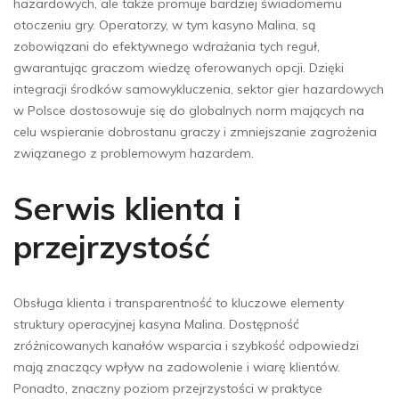
hazardowych, ale także promuje bardziej świadomemu
otoczeniu gry. Operatorzy, w tym kasyno Malina, są
zobowiązani do efektywnego wdrażania tych reguł,
gwarantując graczom wiedzę oferowanych opcji. Dzięki
integracji środków samowykluczenia, sektor gier hazardowych
w Polsce dostosowuje się do globalnych norm mających na
celu wspieranie dobrostanu graczy i zmniejszanie zagrożenia
związanego z problemowym hazardem.
Serwis klienta i
przejrzystość
Obsługa klienta i transparentność to kluczowe elementy
struktury operacyjnej kasyna Malina. Dostępność
zróżnicowanych kanałów wsparcia i szybkość odpowiedzi
mają znaczący wpływ na zadowolenie i wiarę klientów.
Ponadto, znaczny poziom przejrzystości w praktyce