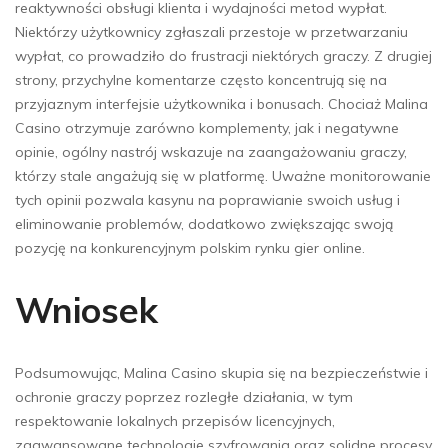
reaktywności obsługi klienta i wydajności metod wypłat.
Niektórzy użytkownicy zgłaszali przestoje w przetwarzaniu
wypłat, co prowadziło do frustracji niektórych graczy. Z drugiej
strony, przychylne komentarze często koncentrują się na
przyjaznym interfejsie użytkownika i bonusach. Chociaż Malina
Casino otrzymuje zarówno komplementy, jak i negatywne
opinie, ogólny nastrój wskazuje na zaangażowaniu graczy,
którzy stale angażują się w platformę. Uważne monitorowanie
tych opinii pozwala kasynu na poprawianie swoich usług i
eliminowanie problemów, dodatkowo zwiększając swoją
pozycję na konkurencyjnym polskim rynku gier online.
Wniosek
Podsumowując, Malina Casino skupia się na bezpieczeństwie i
ochronie graczy poprzez rozległe działania, w tym
respektowanie lokalnych przepisów licencyjnych,
zaawansowane technologie szyfrowania oraz solidne procesy