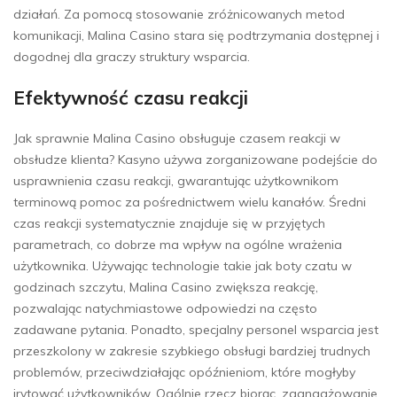
działań. Za pomocą stosowanie zróżnicowanych metod
komunikacji, Malina Casino stara się podtrzymania dostępnej i
dogodnej dla graczy struktury wsparcia.
Efektywność czasu reakcji
Jak sprawnie Malina Casino obsługuje czasem reakcji w
obsłudze klienta? Kasyno używa zorganizowane podejście do
usprawnienia czasu reakcji, gwarantując użytkownikom
terminową pomoc za pośrednictwem wielu kanałów. Średni
czas reakcji systematycznie znajduje się w przyjętych
parametrach, co dobrze ma wpływ na ogólne wrażenia
użytkownika. Używając technologie takie jak boty czatu w
godzinach szczytu, Malina Casino zwiększa reakcję,
pozwalając natychmiastowe odpowiedzi na często
zadawane pytania. Ponadto, specjalny personel wsparcia jest
przeszkolony w zakresie szybkiego obsługi bardziej trudnych
problemów, przeciwdziałając opóźnieniom, które mogłyby
irytować użytkowników. Ogólnie rzecz biorąc, zaangażowanie