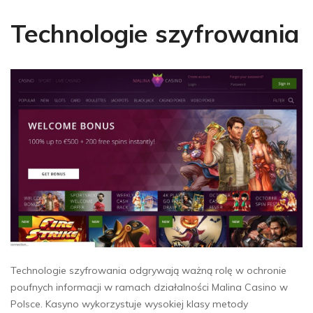
Technologie szyfrowania
Technologie szyfrowania odgrywają ważną rolę w ochronie
poufnych informacji w ramach działalności Malina Casino w
Polsce. Kasyno wykorzystuje wysokiej klasy metody