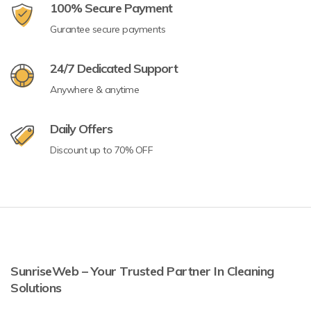
100% Secure Payment
Gurantee secure payments
24/7 Dedicated Support
Anywhere & anytime
Daily Offers
Discount up to 70% OFF
SunriseWeb – Your Trusted Partner In Cleaning
Solutions