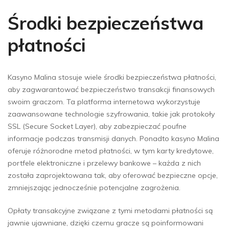
Środki bezpieczeństwa
płatności
Kasyno Malina stosuje wiele środki bezpieczeństwa płatności,
aby zagwarantować bezpieczeństwo transakcji finansowych
swoim graczom. Ta platforma internetowa wykorzystuje
zaawansowane technologie szyfrowania, takie jak protokoły
SSL (Secure Socket Layer), aby zabezpieczać poufne
informacje podczas transmisji danych. Ponadto kasyno Malina
oferuje różnorodne metod płatności, w tym karty kredytowe,
portfele elektroniczne i przelewy bankowe – każda z nich
została zaprojektowana tak, aby oferować bezpieczne opcje,
zmniejszając jednocześnie potencjalne zagrożenia.
Opłaty transakcyjne związane z tymi metodami płatności są
jawnie ujawniane, dzięki czemu gracze są poinformowani