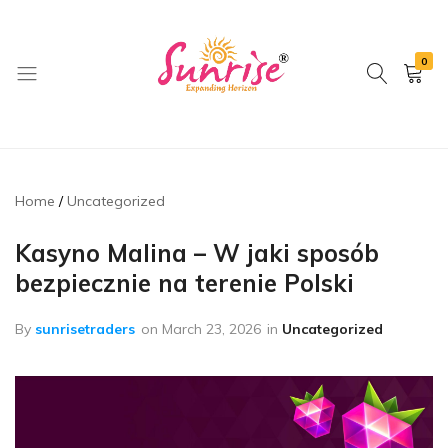
0
brwimpex
Home
Uncategorized
Kasyno Malina – W jaki sposób
bezpiecznie na terenie Polski
By
sunrisetraders
on
March 23, 2026
in
Uncategorized