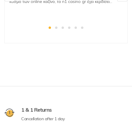
κόσμο των online καζίνο, το n1 casino gr έχει κερδίσει…
1 & 1 Returns
Cancellation after 1 day