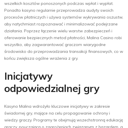
wszelkich kosztów ponoszonych podczas wpłat i wypłat.
Ponadto kasyno regularnie przeprowadza audyty swoich
procesów płatniczych i używa systemów wykrywania oszustw,
aby natychmiast rozpoznawać i minimalizować podejrzane
działania. Poprzez łączenie wielu warstw zabezpieczeń i
oferowanie bezpiecznych metod płatności, Malina Casino robi
wszystko, aby zagwarantować graczom wiarygodne
środowisko do przeprowadzania transakcji finansowych, co w
końcu zwiększa ogólne wrażenia z gry.
Inicjatywy
odpowiedzialnej gry
Kasyno Malina wdrożyło kluczowe inicjatywy w zakresie
świadomej gry, mające na celu propagowanie ochrony i
wiedzy graczy. Programy te obejmują wszechstronną edukację
graczy, pouczającą o zagrożeniach związanym z hazardem, a