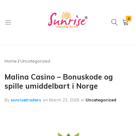
0
brwimpex
Home
Uncategorized
Malina Casino – Bonuskode og
spille umiddelbart i Norge
By
sunrisetraders
on
March 23, 2026
in
Uncategorized