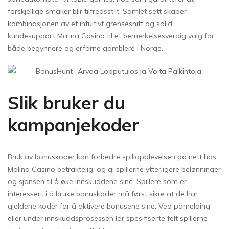
forskjellige smaker blir tilfredsstilt. Samlet sett skaper
kombinasjonen av et intuitivt grensesnitt og solid
kundesupport Malina Casino til et bemerkelsesverdig valg for
både begynnere og erfarne gamblere i Norge.
Slik bruker du
kampanjekoder
Bruk av bonuskoder kan forbedre spillopplevelsen på nett hos
Malina Casino betraktelig, og gi spillerne ytterligere belønninger
og sjansen til å øke innskuddene sine. Spillere som er
interessert i å bruke bonuskoder må først sikre at de har
gjeldene koder for å aktivere bonusene sine. Ved påmelding
eller under innskuddsprosessen lar spesifiserte felt spillerne