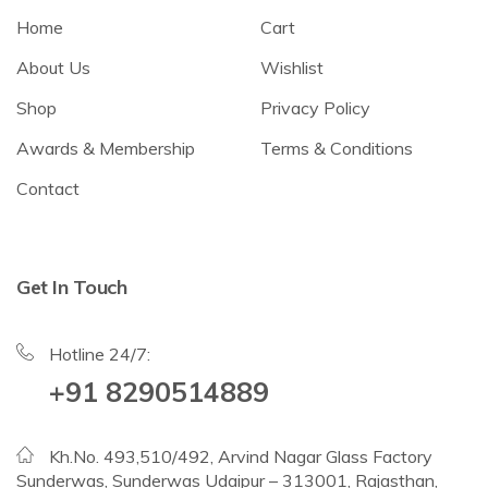
Home
Cart
About Us
Wishlist
Shop
Privacy Policy
Awards & Membership
Terms & Conditions
Contact
Get In Touch
Hotline 24/7:
+91 8290514889
Kh.No. 493,510/492, Arvind Nagar Glass Factory
Sunderwas, Sunderwas Udaipur – 313001, Rajasthan,