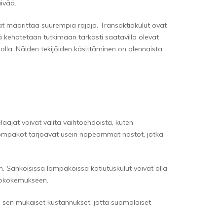
äivää.
at määrittää suurempia rajoja. Transaktiokulut ovat
ä kehotetaan tutkimaan tarkasti saatavilla olevat
lla. Näiden tekijöiden käsittäminen on olennaista
elaajat voivat valita vaihtoehdoista, kuten
et lompakot tarjoavat usein nopeammat nostot, jotka
iin. Sähköisissä lompakoissa kotiutuskulut voivat olla
stokokemukseen.
 sen mukaiset kustannukset, jotta suomalaiset