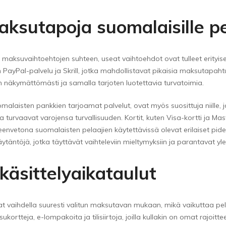
aksutapoja suomalaisille pe
siä maksuvaihtoehtojen suhteen, useat vaihtoehdot ovat tulleet erityi
 PayPal-palvelu ja Skrill, jotka mahdollistavat pikaisia maksutapa
an näkymättömästi ja samalla tarjoten luotettavia turvatoimia.
omalaisten pankkien tarjoamat palvelut, ovat myös suosittuja niille,
 turvaavat varojensa turvallisuuden. Kortit, kuten Visa-kortti ja Ma
eenvetona suomalaisten pelaajien käytettävissä olevat erilaiset pi
äytäntöjä, jotka täyttävät vaihteleviin mieltymyksiin ja parantavat yl
 käsittelyaikataulut
ivat vaihdella suuresti valitun maksutavan mukaan, mikä vaikuttaa p
ortteja, e-lompakoita ja tilisiirtoja, joilla kullakin on omat rajoitt