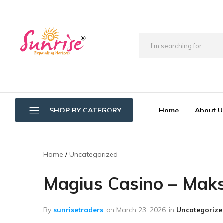
brwimpex
Home
About U
SHOP BY CATEGORY
Bathroom Wipers
Home
Uncategorized
Cotton/Thread Mop
Magius Casino – Maks
Crystal Mop Sponge Reffil
Dry Mop
By
sunrisetraders
on
March 23, 2026
in
Uncategorize