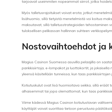
tarjoavat useimmiten nopeammat siirrot, jotka hoidetaa
Myös talletusrajoitukset voivat erota; jotkut menetelm
lisähuomio, sillä tietyistä menetelmistä voi koitua ma
maksutavat, sillä talletusstrategioiden tehostaminen 
tuloksellisen pelikassan hallinnan suhteen verkkopeliy
Nostovaihtoehdot ja k
Magius Casinon Suomessa asuvilla pelaajilla on saatavill
pankkisiirtoja, e-lompakot ja luottokortit, ja jokaisel
yleensä käsitellään tunneissa, kun taas pankkisiirtojen 
Kotiutuskulut ovat lisä huomioitava seikka, sillä eräät 
alhaisemmat tai jopa olemattomat, kun taas pankkisii
Viime kädessä Magius Casinon kotiutustavan valitsemi
käyttäjät voivat suorittaa tietoon perustuvia päätöks