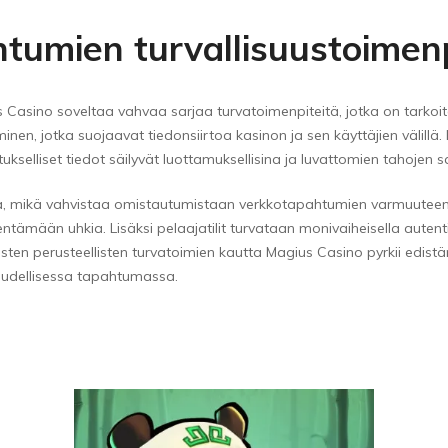
tumien turvallisuustoimen
sino soveltaa vahvaa sarjaa turvatoimenpiteitä, jotka on tarkoitet
en, jotka suojaavat tiedonsiirtoa kasinon ja sen käyttäjien välillä
itukselliset tiedot säilyvät luottamuksellisina ja luvattomien tahoje
, mikä vahvistaa omistautumistaan verkkotapahtumien varmuuteen. Ja
tämään uhkia. Lisäksi pelaajatilit turvataan monivaiheisella autenti
isten perusteellisten turvatoimien kautta Magius Casino pyrkii edis
oudellisessa tapahtumassa.