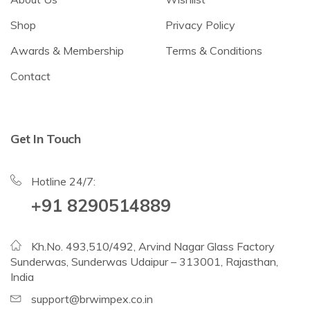
Shop
Privacy Policy
Awards & Membership
Terms & Conditions
Contact
Get In Touch
Hotline 24/7:
+91 8290514889
Kh.No. 493,510/492, Arvind Nagar Glass Factory
Sunderwas, Sunderwas Udaipur – 313001, Rajasthan,
India
support@brwimpex.co.in