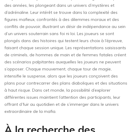
des années, les plongeant dans un univers d’mystères et
d’adrénaline. Leur intérêt se trouve dans la complexité des
figures mafieux, confrontés à des dilemmes moraux et des
conflits de pouvoir, illustrant un désir de indépendance au sein
d’un univers souterrain sans foi ni loi. Les joueurs se sont
plongés dans des histoires qui testent leurs choix à l’épreuve,
faisant chaque session unique. Les représentations saisissants
de criminels, de hommes de main et de femmes fatales créent
des scénarios palpitantes auxquelles les joueurs ne peuvent
s’opposer. Chaque mouvement, chaque tour de magie,
intensifie le suspense, alors que les joueurs conçoivent des
plans pour contrecarrer des plans diaboliques et des situations
à haut risque. Dans cet monde, la possibilité d’explorer
différentes issues maintient l’attention des participants, leur
offrant d’fuir au quotidien et de s’immerger dans le univers
extraordinaire de la mafia.
À la recherche des