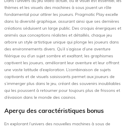
Dans l’univers du jeu vidéo actuel, où le visuel est essentiel, les
thèmes et les visuels des machines à sous jouent un rôle
fondamental pour attirer les joueurs. Pragmatic Play excelle
dans la diversité graphique, assurant ainsi que ses dernières
créations séduisent un large public. Des croquis énergiques et
animés aux conceptions réalistes et détaillés, chaque jeu
arbore un style artistique unique qui plonge les joueurs dans
des environnements divers. Qu’il s’agisse d’une aventure
féérique ou d’un sujet sombre et exaltant, les graphismes
captivent les joueurs, améliorant leur aventure et leur offrant
une vaste latitude d’exploration. L’combinaison de sujets
captivants et de visuels saisissants permet aux joueurs de
s’immerger plus dans le jeu, créant des souvenirs inoubliables
qui les poussent à retourner pour toujours plus de frissons et
d’évasion dans le monde des casinos.
Aperçu des caractéristiques bonus
En explorant l’univers des nouvelles machines à sous de