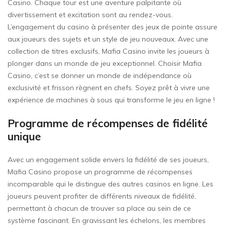
Casino. Chaque tour est une aventure palpitante où
divertissement et excitation sont au rendez-vous.
L’engagement du casino à présenter des jeux de pointe assure
aux joueurs des sujets et un style de jeu nouveaux. Avec une
collection de titres exclusifs, Mafia Casino invite les joueurs à
plonger dans un monde de jeu exceptionnel. Choisir Mafia
Casino, c’est se donner un monde de indépendance où
exclusivité et frisson règnent en chefs. Soyez prêt à vivre une
expérience de machines à sous qui transforme le jeu en ligne !
Programme de récompenses de fidélité
unique
Avec un engagement solide envers la fidélité de ses joueurs,
Mafia Casino propose un programme de récompenses
incomparable qui le distingue des autres casinos en ligne. Les
joueurs peuvent profiter de différents niveaux de fidélité,
permettant à chacun de trouver sa place au sein de ce
système fascinant. En gravissant les échelons, les membres