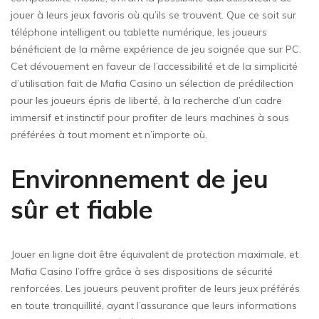
jouer à leurs jeux favoris où qu’ils se trouvent. Que ce soit sur
téléphone intelligent ou tablette numérique, les joueurs
bénéficient de la même expérience de jeu soignée que sur PC.
Cet dévouement en faveur de l’accessibilité et de la simplicité
d’utilisation fait de Mafia Casino un sélection de prédilection
pour les joueurs épris de liberté, à la recherche d’un cadre
immersif et instinctif pour profiter de leurs machines à sous
préférées à tout moment et n’importe où.
Environnement de jeu
sûr et fiable
Jouer en ligne doit être équivalent de protection maximale, et
Mafia Casino l’offre grâce à ses dispositions de sécurité
renforcées. Les joueurs peuvent profiter de leurs jeux préférés
en toute tranquillité, ayant l’assurance que leurs informations