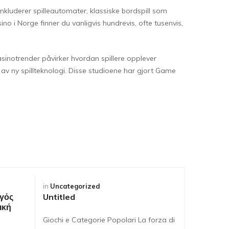
kluderer spilleautomater, klassiske bordspill som
no i Norge finner du vanligvis hundrevis, ofte tusenvis,
 casinotrender påvirker hvordan spillere opplever
 av ny spillteknologi. Disse studioene har gjort Game
in
Uncategorized
in
Uncateg
γός
Untitled
Untitled
ική
Giochi e Categorie Popolari La forza di
Giochi e C