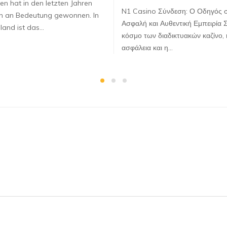
en hat in den letzten Jahren
N1 Casino Σύνδεση: Ο Οδηγός σ
ch an Bedeutung gewonnen. In
Ασφαλή και Αυθεντική Εμπειρία 
land ist das…
κόσμο των διαδικτυακών καζίνο, 
ασφάλεια και η…