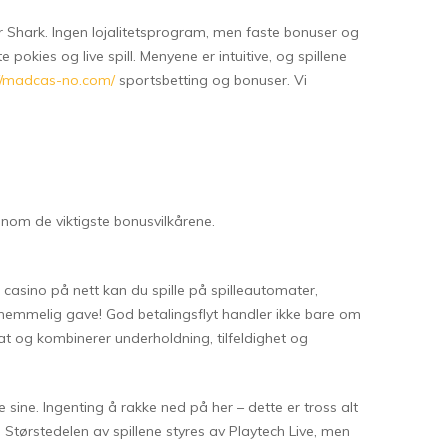
Shark. Ingen lojalitetsprogram, men faste bonuser og
pokies og live spill. Menyene er intuitive, og spillene
://madcas-no.com/
sportsbetting og bonuser. Vi
nnom de viktigste bonusvilkårene.
 casino på nett kan du spille på spilleautomater,
 en hemmelig gave! God betalingsflyt handler ikke bare om
mat og kombinerer underholdning, tilfeldighet og
 sine. Ingenting å rakke ned på her – dette er tross alt
 Størstedelen av spillene styres av Playtech Live, men