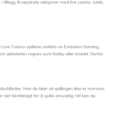
i tillegg til separate seksjoner med live casino, odds,
re Live Casino-spillene utvikles av Evolution Gaming,
 aktiviteten regnes som hobby eller inntekt. Derfor
chBetter. Hvis du føler at spillingen ikke er morsom
et tilrettelagt for å spille ansvarlig. Hit kan du