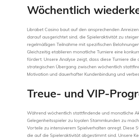
Wöchentlich wiederk
Librabet Casino baut auf den ansprechenden Anreizen f
darauf ausgerichtet sind, die Spieleraktivität zu ste
regelmäßigen Teilnahme mit spezifischen Belohnungen 
Gleichzeitig etablieren monatliche Turniere eine kon
fördert. Unsere Analyse zeigt, dass diese Turniere die
strategischen Übergang zwischen wöchentlich stattfi
Motivation und dauerhafter Kundenbindung und verbes
Treue- und VIP-Pro
Während wöchentlich stattfindende und monatliche Ak
Gelegenheitsspieler zu loyalen Stammkunden zu machen.
Vorteile zu intensiverem Spielverhalten anregt. Dies
die auf die Spieleraktivität abgestimmt sind. Unsere 