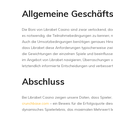
Allgemeine Geschäft
Die Boni von Librabet Casino sind zwar verlockend, d
es notwendig, die Teilnahmebedingungen zu kennen; nic
Auch die Umsatzbedingungen benötigen genaues Hinseh
dass Librabet diese Anforderungen typischerweise zw
die Gewichtungen der einzelnen Spiele und beeinflussen
im Angebot von Librabet navigieren, Überraschungen v
letztendlich informierte Entscheidungen und verbesse
Abschluss
Bei Librabet Casino zeigen unsere Daten, dass Spieler
crunchbase.com
– ein Beweis für die Erfolgsquote di
dynamisches Spielerlebnis, das maximalen Mehrwert li