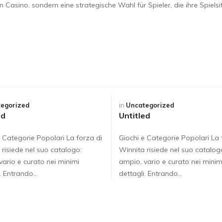
in Casino, sondern eine strategische Wahl für Spieler, die ihre Spie
egorized
in
Uncategorized
ed
Untitled
e Categorie Popolari La forza di
Giochi e Categorie Popolari La 
 risiede nel suo catalogo:
Winnita risiede nel suo catalog
vario e curato nei minimi
ampio, vario e curato nei minim
i. Entrando…
dettagli. Entrando…