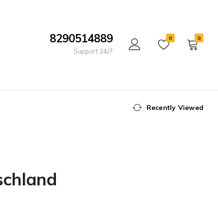
8290514889
0
0
Support 24/7
Recently Viewed
schland