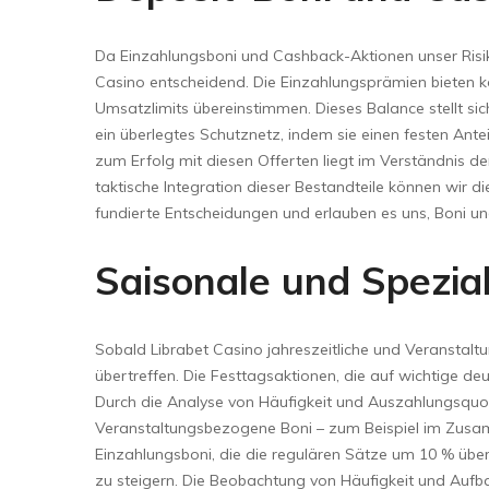
Da Einzahlungsboni und Cashback-Aktionen unser Risikos
Casino entscheidend. Die Einzahlungsprämien bieten 
Umsatzlimits übereinstimmen. Dieses Balance stellt si
ein überlegtes Schutznetz, indem sie einen festen Ant
zum Erfolg mit diesen Offerten liegt im Verständnis
taktische Integration dieser Bestandteile können wir d
fundierte Entscheidungen und erlauben es uns, Boni un
Saisonale und Spezia
Sobald Librabet Casino jahreszeitliche und Veranstaltu
übertreffen. Die Festtagsaktionen, die auf wichtige d
Durch die Analyse von Häufigkeit und Auszahlungsquo
Veranstaltungsbezogene Boni – zum Beispiel im Zusamm
Einzahlungsboni, die die regulären Sätze um 10 % übert
zu steigern. Die Beobachtung von Häufigkeit und Aufba