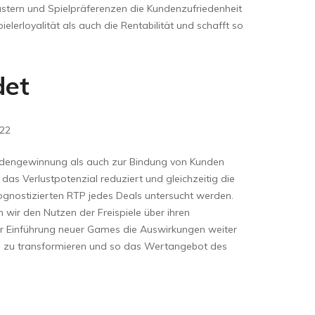
mustern und Spielpräferenzen die Kundenzufriedenheit
elerloyalität als auch die Rentabilität und schafft so
det
kundengewinnung als auch zur Bindung von Kunden
 das Verlustpotenzial reduziert und gleichzeitig die
ognostizierten RTP jedes Deals untersucht werden.
 wir den Nutzen der Freispiele über ihren
der Einführung neuer Games die Auswirkungen weiter
räge zu transformieren und so das Wertangebot des