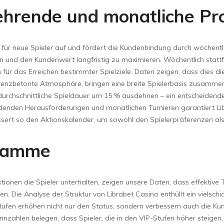
ehrende und monatliche Pr
ür neue Spieler auf und fördert die Kundenbindung durch wöchentlic
igern und den Kundenwert langfristig zu maximieren. Wöchentlich sta
für das Erreichen bestimmter Spielziele. Daten zeigen, dass dies d
kurrenzbetonte Atmosphäre, bringen eine breite Spielerbasis zusamm
 durchschnittliche Spieldauer um 15 % ausdehnen – ein entscheidende
ndenden Herausforderungen und monatlichen Turnieren garantiert L
sert so den Aktionskalender, um sowohl den Spielerpräferenzen a
gramme
tionen die Spieler unterhalten, zeigen unsere Daten, dass effekti
 Die Analyse der Struktur von Librabet Casino enthüllt ein vielsch
e Stufen erhöhen nicht nur den Status, sondern verbessern auch die
Kennzahlen belegen, dass Spieler, die in den VIP-Stufen höher steig