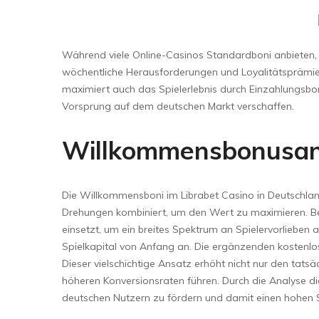
Floor Wipers
Kitchen Wipers
Während viele Online-Casinos Standardboni anbieten,
Rod Set Spares
wöchentliche Herausforderungen und Loyalitätsprämien
Sponge Mop
maximiert auch das Spielerlebnis durch Einzahlungsbo
Vorsprung auf dem deutschen Markt verschaffen.
Toilet Brushes
Willkommensbonusang
Die Willkommensboni im Librabet Casino in Deutschland
Drehungen kombiniert, um den Wert zu maximieren. Be
einsetzt, um ein breites Spektrum an Spielervorlieben
Spielkapital von Anfang an. Die ergänzenden kostenl
Dieser vielschichtige Ansatz erhöht nicht nur den tats
höheren Konversionsraten führen. Durch die Analyse die
deutschen Nutzern zu fördern und damit einen hohen 