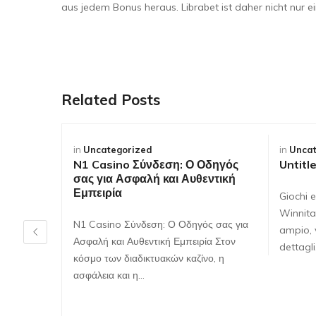
aus jedem Bonus heraus. Librabet ist daher nicht nur e
Related Posts
in
Uncategorized
in
Uncat
N1 Casino Σύνδεση: Ο Οδηγός
Untitl
σας για Ασφαλή και Αυθεντική
Εμπειρία
Giochi 
Winnita
N1 Casino Σύνδεση: Ο Οδηγός σας για
ampio, 
Ασφαλή και Αυθεντική Εμπειρία Στον
dettagl
κόσμο των διαδικτυακών καζίνο, η
ασφάλεια και η…