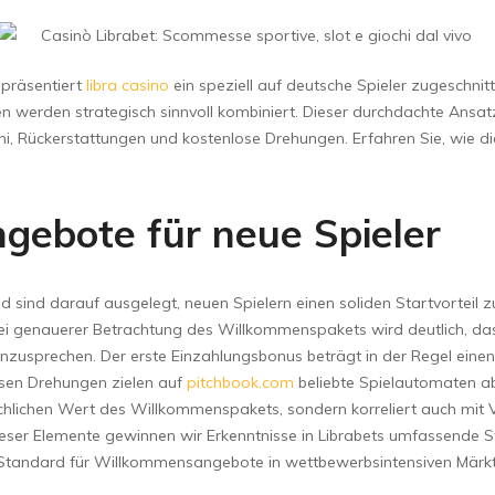
 präsentiert
libra casino
ein speziell auf deutsche Spieler zugesch
 werden strategisch sinnvoll kombiniert. Dieser durchdachte Ansatz
ni, Rückerstattungen und kostenlose Drehungen. Erfahren Sie, wie
ebote für neue Spieler
 sind darauf ausgelegt, neuen Spielern einen soliden Startvorteil 
i genauerer Betrachtung des Willkommenspakets wird deutlich, das
 anzusprechen. Der erste Einzahlungsbonus beträgt in der Regel eine
osen Drehungen zielen auf
pitchbook.com
beliebte Spielautomaten ab
ächlichen Wert des Willkommenspakets, sondern korreliert auch mit Ve
ser Elemente gewinnen wir Erkenntnisse in Librabets umfassende Stra
Standard für Willkommensangebote in wettbewerbsintensiven Märkt