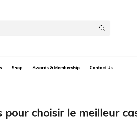
s
Shop
Awards & Membership
Contact Us
s pour choisir le meilleur c