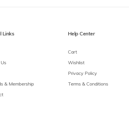
l Links
Help Center
Cart
 Us
Wishlist
Privacy Policy
s & Membership
Terms & Conditions
ct