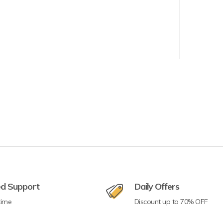
ed Support
Daily Offers
time
Discount up to 70% OFF