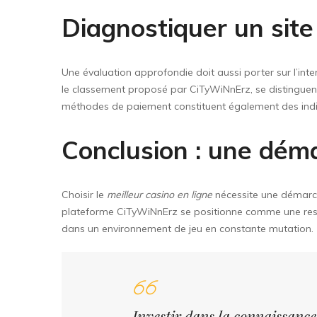
Diagnostiquer un sit
Une évaluation approfondie doit aussi porter sur l’interf
le classement proposé par CiTyWiNnErz, se distinguent p
méthodes de paiement constituent également des indic
Conclusion : une dém
Choisir le
meilleur casino en ligne
nécessite une démarche 
plateforme CiTyWiNnErz se positionne comme une ressou
dans un environnement de jeu en constante mutation.
Investir dans la connaissance 