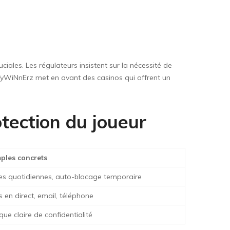
uciales. Les régulateurs insistent sur la nécessité de
CiTyWiNnErz met en avant des casinos qui offrent un
otection du joueur
ples concrets
tes quotidiennes, auto-blocage temporaire
 en direct, email, téléphone
ique claire de confidentialité