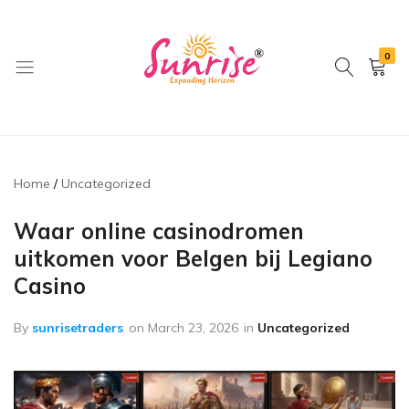
0
brwimpex
Home
Uncategorized
Waar online casinodromen
uitkomen voor Belgen bij Legiano
Casino
By
sunrisetraders
on
March 23, 2026
in
Uncategorized