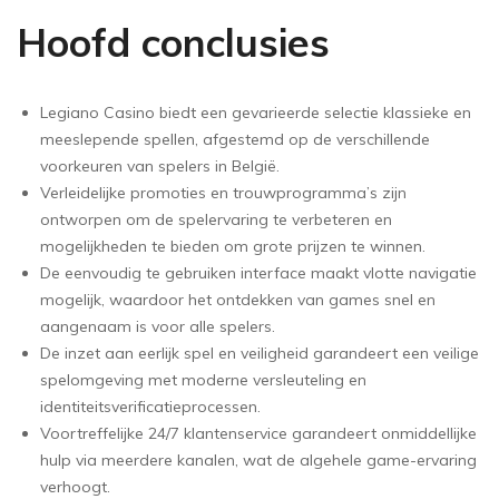
Hoofd conclusies
Legiano Casino biedt een gevarieerde selectie klassieke en
meeslepende spellen, afgestemd op de verschillende
voorkeuren van spelers in België.
Verleidelijke promoties en trouwprogramma’s zijn
ontworpen om de spelervaring te verbeteren en
mogelijkheden te bieden om grote prijzen te winnen.
De eenvoudig te gebruiken interface maakt vlotte navigatie
mogelijk, waardoor het ontdekken van games snel en
aangenaam is voor alle spelers.
De inzet aan eerlijk spel en veiligheid garandeert een veilige
spelomgeving met moderne versleuteling en
identiteitsverificatieprocessen.
Voortreffelijke 24/7 klantenservice garandeert onmiddellijke
hulp via meerdere kanalen, wat de algehele game-ervaring
verhoogt.