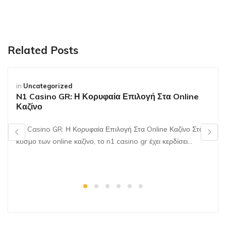
Related Posts
in
Uncategorized
N1 Casino GR: Η Κορυφαία Επιλογή Στα Online
Καζίνο
N1 Casino GR: Η Κορυφαία Επιλογή Στα Online Καζίνο Στον
κόσμο των online καζίνο, το n1 casino gr έχει κερδίσει…