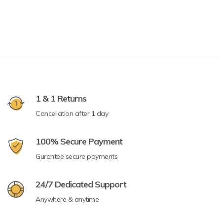
1 & 1 Returns
Cancellation after 1 day
100% Secure Payment
Gurantee secure payments
24/7 Dedicated Support
Anywhere & anytime