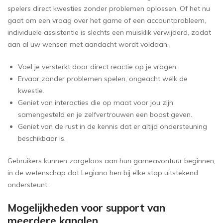
spelers direct kwesties zonder problemen oplossen. Of het nu
gaat om een vraag over het game of een accountprobleem,
individuele assistentie is slechts een muisklik verwijderd, zodat
aan al uw wensen met aandacht wordt voldaan.
Voel je versterkt door direct reactie op je vragen.
Ervaar zonder problemen spelen, ongeacht welk de
kwestie.
Geniet van interacties die op maat voor jou zijn
samengesteld en je zelfvertrouwen een boost geven.
Geniet van de rust in de kennis dat er altijd ondersteuning
beschikbaar is.
Gebruikers kunnen zorgeloos aan hun gameavontuur beginnen,
in de wetenschap dat Legiano hen bij elke stap uitstekend
ondersteunt.
Mogelijkheden voor support van
meerdere kanalen