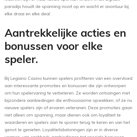
paradijs houdt de spanning nooit op en wacht er avontuur bij
elke draai en elke deal.
Aantrekkelijke acties en
bonussen voor elke
speler.
Bij Legiano Casino kunnen spelers profiteren van een overvloed
aan interessante promoties en bonussen die zijn ontworpen
om hun spelervaring te verbeteren. Ze worden ontvangen met
bijzondere aanbiedingen die enthousiasme opwekken, of ze nu
nieuwe spelers zijn of ervaren veteranen. Deze promoties gaan
niet alleen om spanning, maar dienen ook om loyaliteit te
waarderen en spelers aan te sporen terug te keren en van het
genot te genieten. Loyaliteitsbeloningen zijn er in diverse