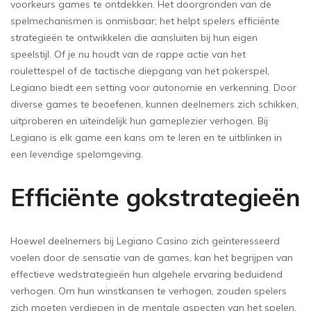
voorkeurs games te ontdekken. Het doorgronden van de
spelmechanismen is onmisbaar; het helpt spelers efficiënte
strategieën te ontwikkelen die aansluiten bij hun eigen
speelstijl. Of je nu houdt van de rappe actie van het
roulettespel of de tactische diepgang van het pokerspel,
Legiano biedt een setting voor autonomie en verkenning. Door
diverse games te beoefenen, kunnen deelnemers zich schikken,
uitproberen en uiteindelijk hun gameplezier verhogen. Bij
Legiano is elk game een kans om te leren en te uitblinken in
een levendige spelomgeving.
Efficiënte gokstrategieën
Hoewel deelnemers bij Legiano Casino zich geïnteresseerd
voelen door de sensatie van de games, kan het begrijpen van
effectieve wedstrategieën hun algehele ervaring beduidend
verhogen. Om hun winstkansen te verhogen, zouden spelers
zich moeten verdiepen in de mentale aspecten van het spelen.