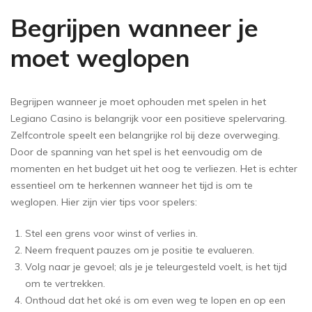
Begrijpen wanneer je
moet weglopen
Begrijpen wanneer je moet ophouden met spelen in het
Legiano Casino is belangrijk voor een positieve spelervaring.
Zelfcontrole speelt een belangrijke rol bij deze overweging.
Door de spanning van het spel is het eenvoudig om de
momenten en het budget uit het oog te verliezen. Het is echter
essentieel om te herkennen wanneer het tijd is om te
weglopen. Hier zijn vier tips voor spelers:
Stel een grens voor winst of verlies in.
Neem frequent pauzes om je positie te evalueren.
Volg naar je gevoel; als je je teleurgesteld voelt, is het tijd
om te vertrekken.
Onthoud dat het oké is om even weg te lopen en op een