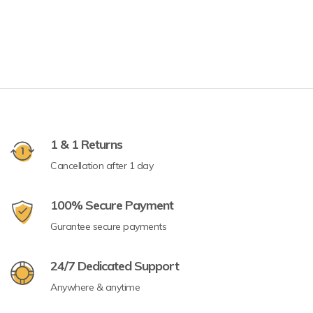
1 & 1 Returns
Cancellation after 1 day
100% Secure Payment
Gurantee secure payments
24/7 Dedicated Support
Anywhere & anytime