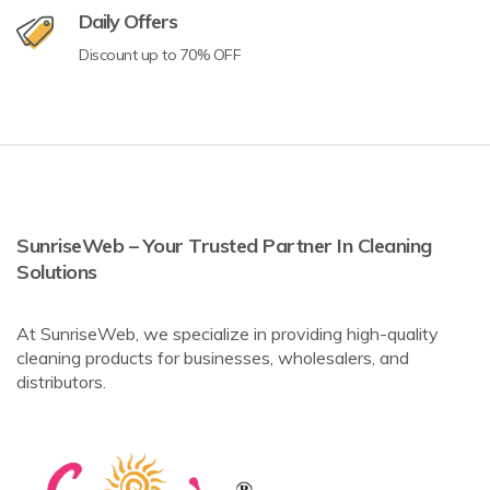
Daily Offers
Discount up to 70% OFF
SunriseWeb – Your Trusted Partner In Cleaning
Solutions
At SunriseWeb, we specialize in providing high-quality
cleaning products for businesses, wholesalers, and
distributors.