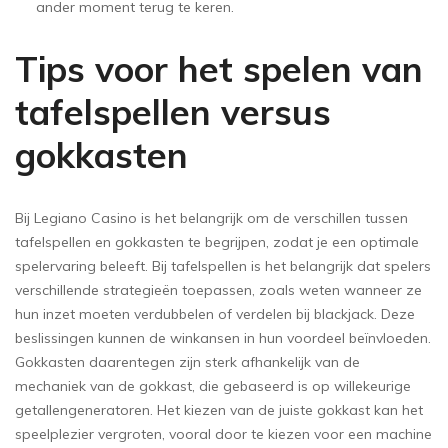
ander moment terug te keren.
Tips voor het spelen van
tafelspellen versus
gokkasten
Bij Legiano Casino is het belangrijk om de verschillen tussen
tafelspellen en gokkasten te begrijpen, zodat je een optimale
spelervaring beleeft. Bij tafelspellen is het belangrijk dat spelers
verschillende strategieën toepassen, zoals weten wanneer ze
hun inzet moeten verdubbelen of verdelen bij blackjack. Deze
beslissingen kunnen de winkansen in hun voordeel beïnvloeden.
Gokkasten daarentegen zijn sterk afhankelijk van de
mechaniek van de gokkast, die gebaseerd is op willekeurige
getallengeneratoren. Het kiezen van de juiste gokkast kan het
speelplezier vergroten, vooral door te kiezen voor een machine