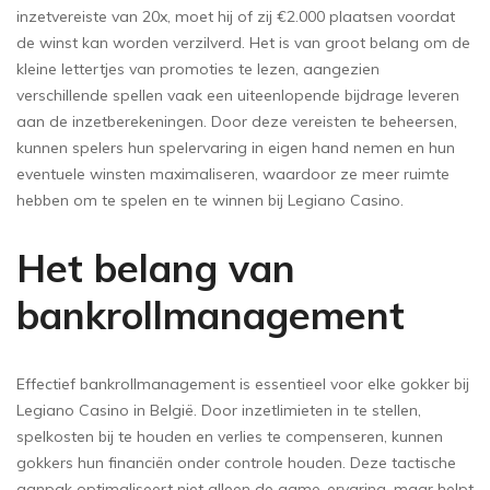
inzetvereiste van 20x, moet hij of zij €2.000 plaatsen voordat
de winst kan worden verzilverd. Het is van groot belang om de
kleine lettertjes van promoties te lezen, aangezien
verschillende spellen vaak een uiteenlopende bijdrage leveren
aan de inzetberekeningen. Door deze vereisten te beheersen,
kunnen spelers hun spelervaring in eigen hand nemen en hun
eventuele winsten maximaliseren, waardoor ze meer ruimte
hebben om te spelen en te winnen bij Legiano Casino.
Het belang van
bankrollmanagement
Effectief bankrollmanagement is essentieel voor elke gokker bij
Legiano Casino in België. Door inzetlimieten in te stellen,
spelkosten bij te houden en verlies te compenseren, kunnen
gokkers hun financiën onder controle houden. Deze tactische
aanpak optimaliseert niet alleen de game-ervaring, maar helpt