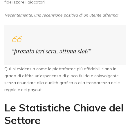
fidelizzare i giocatori.
Recentemente, una recensione positiva di un utente afferma:
“provato ieri sera, ottima slot!”
Qui, si evidenzia come le piattaforme più affidabili siano in
grado di offrire un’esperienza di gioco fluida e coinvolgente,
senza rinunciare alla qualità grafica o alla trasparenza nelle
regole e nei payout.
Le Statistiche Chiave del
Settore