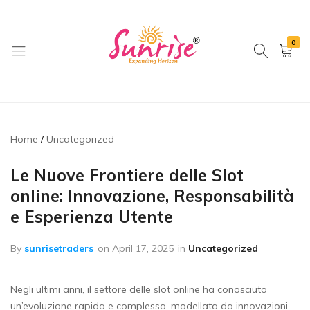
0
brwimpex
Home
Uncategorized
Le Nuove Frontiere delle Slot
online: Innovazione, Responsabilità
e Esperienza Utente
By
sunrisetraders
on
April 17, 2025
in
Uncategorized
Negli ultimi anni, il settore delle slot online ha conosciuto
un’evoluzione rapida e complessa, modellata da innovazioni