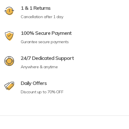
1 & 1 Returns
Cancellation after 1 day
100% Secure Payment
Gurantee secure payments
24/7 Dedicated Support
Anywhere & anytime
Daily Offers
Discount up to 70% OFF