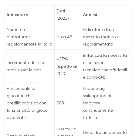
Dati
Indicatore
Analisi
(2023)
Numero di
Indicatore di un
piattaforme
circa 45
mercato maturo e
regolamentate in Italia
regolamentato
Enfatizza la necessità
+35%
Incremento dell’uso
di soluzioni
rispetto al
mobile per le slot
tecnologiche affidabili
2020
e compatibili
Percentuale di
Impone agli
giocatori che
sviluppatori di
prediligono slot con
60%
innovare
funzionalità di gioco
continuamente
avanzate
l’offerta
In crescita
Dimostra un aumento