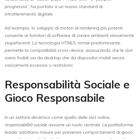
progressivi”, ha portato a un nuovo standard di
intrattenimento digitale.
Ad esempio, lo sviluppo di motori di rendering più potenti
consente ai fornitori di software di creare ambienti visivamente
stupefacenti. La tecnologia HTML5, ormai predominante,
permette la compatibilità cross-device, assicurando che le slot
siano fruibili sia da desktop che da dispositivi mobili senza
caricamenti eccessivi o restrizioni.
Responsabilità Sociale e
Gioco Responsabile
In un settore dinamico come quello delle slot online,
responsabilità sociale
assume un ruolo centrale. Le piattaforme
leader adottano misure per prevenire comportamenti di gioco