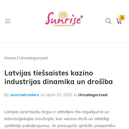
0
brwimpex
Home
Uncategorized
Latvijas tiešsaistes kazino
industrijas dinamika un drošība
By
sunrisetraders
on
April 15, 2025
in
Uncategorized
Latvijas azartspēļu tirgus ir attīstījies tās regulējumā un
tehnoloģiskajās inovācijās, kas veicina droši un atbildīgi
spēlētāju pakalpojumus. Ar pieaugošo globālo pieejamību