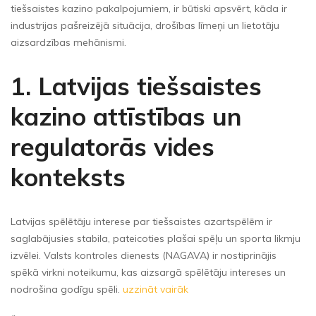
tiešsaistes kazino pakalpojumiem, ir būtiski apsvērt, kāda ir
industrijas pašreizējā situācija, drošības līmeņi un lietotāju
aizsardzības mehānismi.
1. Latvijas tiešsaistes
kazino attīstības un
regulatorās vides
konteksts
Latvijas spēlētāju interese par tiešsaistes azartspēlēm ir
saglabājusies stabila, pateicoties plašai spēļu un sporta likmju
izvēlei. Valsts kontroles dienests (NAGAVA) ir nostiprinājis
spēkā virkni noteikumu, kas aizsargā spēlētāju intereses un
nodrošina godīgu spēli.
uzzināt vairāk