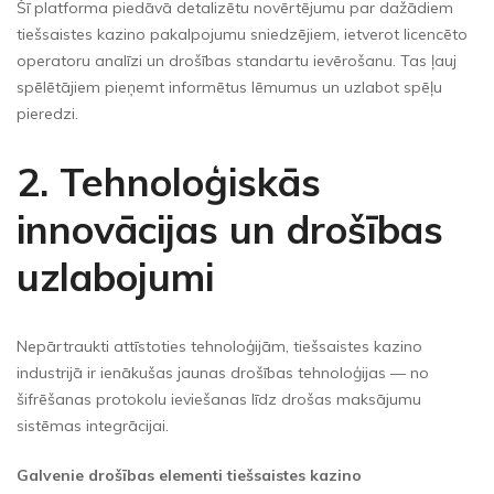
Šī platforma piedāvā detalizētu novērtējumu par dažādiem
tiešsaistes kazino pakalpojumu sniedzējiem, ietverot licencēto
operatoru analīzi un drošības standartu ievērošanu. Tas ļauj
spēlētājiem pieņemt informētus lēmumus un uzlabot spēļu
pieredzi.
2. Tehnoloģiskās
innovācijas un drošības
uzlabojumi
Nepārtraukti attīstoties tehnoloģijām, tiešsaistes kazino
industrijā ir ienākušas jaunas drošības tehnoloģijas — no
šifrēšanas protokolu ieviešanas līdz drošas maksājumu
sistēmas integrācijai.
Galvenie drošības elementi tiešsaistes kazino