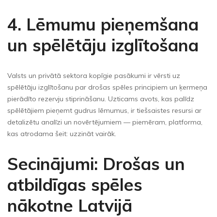
4. Lēmumu pieņemšana
un spēlētāju izglītošana
Valsts un privātā sektora kopīgie pasākumi ir vērsti uz
spēlētāju izglītošanu par drošas spēles principiem un ķermeņa
pierādīto rezervju stiprināšanu. Uzticams avots, kas palīdz
spēlētājiem pieņemt gudrus lēmumus, ir tiešsaistes resursi ar
detalizētu analīzi un novērtējumiem — piemēram, platforma,
kas atrodama šeit: uzzināt vairāk.
Secinājumi: Drošas un
atbildīgas spēles
nākotne Latvijā