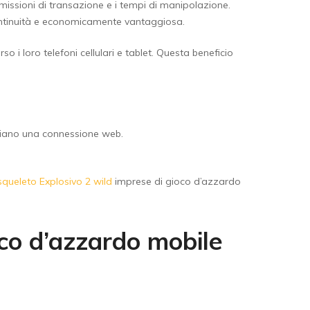
mmissioni di transazione e i tempi di manipolazione.
i continuità e economicamente vantaggiosa.
o i loro telefoni cellulari e tablet. Questa beneficio
abbiano una connessione web.
squeleto Explosivo 2 wild
imprese di gioco d’azzardo
ioco d’azzardo mobile