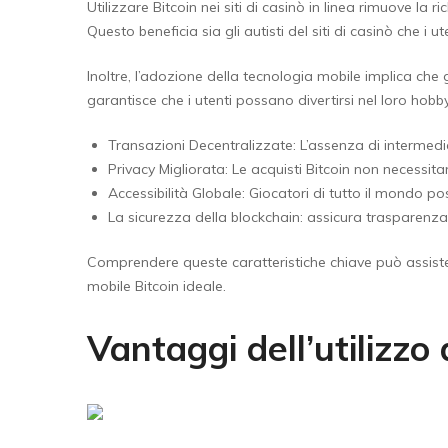
Utilizzare Bitcoin nei siti di casinò in linea rimuove 
Questo beneficia sia gli autisti del siti di casinò che
Inoltre, l’adozione della tecnologia mobile implica che g
garantisce che i utenti possano divertirsi nel loro hob
Transazioni Decentralizzate: L’assenza di intermedi
Privacy Migliorata: Le acquisti Bitcoin non necessita
Accessibilità Globale: Giocatori di tutto il mondo 
La sicurezza della blockchain: assicura trasparenza e 
Comprendere queste caratteristiche chiave può assiste
mobile Bitcoin ideale.
Vantaggi dell’utilizzo