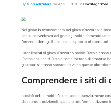
Floor Wipers
By
sunrisetraders
on
April 9, 2026
in
Uncategorized
Kitchen Wipers
Rod Set Spares
Sponge Mop
Nel globo in avanzamento del gioco d’azzardo in linea,
con la convenienza del gaming mobile, fornendo un tecn
Toilet Brushes
fornendo dettagli illuminanti e supporto ai spettatori.
I stabilimenti di gioco d’azzardo mobile Bitcoin hanno 
L’combinazione di Bitcoin come metodo di rimborso ha i
giocatori si stanno spostando verso queste piattaform
Comprendere i siti di 
I casinò online mobile Bitcoin sono essenzialmente casi
d’azzardo tradizionali, queste piattaforme utilizzano 