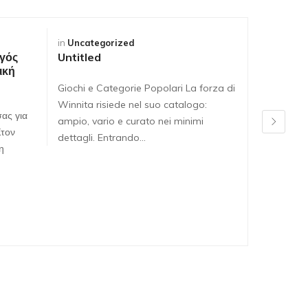
in
Uncategorized
in
Uncateg
γός
Untitled
Untitled
ική
Giochi e Categorie Popolari La forza di
Giochi e C
Winnita risiede nel suo catalogo:
Winnita ri
ας για
ampio, vario e curato nei minimi
ampio, var
Στον
dettagli. Entrando…
dettagli. 
η