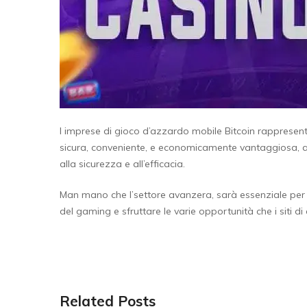
I imprese di gioco d’azzardo mobile Bitcoin rappresent
sicura, conveniente, e economicamente vantaggiosa, ai s
alla sicurezza e all’efficacia.
Man mano che l’settore avanzera, sarà essenziale per 
del gaming e sfruttare le varie opportunità che i siti di
Related Posts