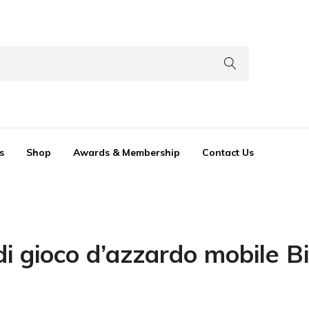
s
Shop
Awards & Membership
Contact Us
di gioco d’azzardo mobile B