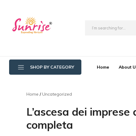
brwimpex
Home
About U
SHOP BY CATEGORY
Bathroom Wipers
Home
Uncategorized
Cotton/Thread Mop
L’ascesa dei imprese 
Crystal Mop Sponge Reffil
completa
Dry Mop