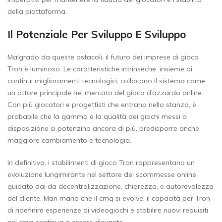
della piattaforma.
Il Potenziale Per Sviluppo E Sviluppo
Malgrado da queste ostacoli, il futuro dei imprese di gioco
Tron è luminoso. Le caratteristiche intrinseche, insieme ai
continui miglioramenti tecnologici, collocano il sistema come
un attore principale nel mercato del gioco d’azzardo online.
Con più giocatori e progettisti che entrano nello stanza, è
probabile che la gamma e la qualità dei giochi messi a
disposizione si potenzino ancora di più, predisporre anche
maggiore cambiamento e tecnologia.
In definitiva, i stabilimenti di gioco Tron rappresentano un
evoluzione lungimirante nel settore del scommesse online,
guidato dai da decentralizzazione, chiarezza, e autorevolezza
del cliente. Man mano che il cmq si evolve, il capacità per Tron
di ridefinire esperienze di videogiochi e stabilire nuovi requisiti