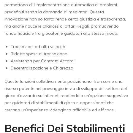
permettono di l’implementazione automatica di problemi
predefiniti senza la domanda di mediatori. Questa
innovazione non soltanto rende certo giustizia e trasparenza,
ma anche riduce le chances di affari illegali, promuovendo
fondo fiduciale fra giocatori e guidatori allo stesso modo.
Transazioni ad alta velocità
Ridotte spese di transazione
Assistenza per Contratti Accordi
Decentralizzazione e Chiarezza
Queste funzioni collettivamente posizionano Tron come una
risorsa potente nel paesaggio in via di sviluppo del settore del
gioco d’azzardo su internet, rendendolo un’opzione suggestiva
per guidatori di stabilimenti di gioco e appassionati che
cercano un’esperienza videogioco affidabile ed efficace.
Benefici Dei Stabilimenti