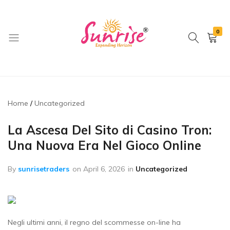
0
brwimpex
Home
Uncategorized
La Ascesa Del Sito di Casino Tron:
Una Nuova Era Nel Gioco Online
By
sunrisetraders
on
April 6, 2026
in
Uncategorized
Negli ultimi anni, il regno del scommesse on-line ha