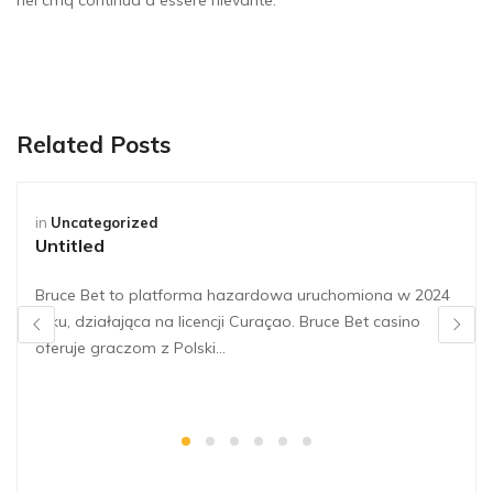
nel cmq continua a essere rilevante.
Related Posts
in
Uncategorized
Untitled
Bruce Bet to platforma hazardowa uruchomiona w 2024
roku, działająca na licencji Curaçao. Bruce Bet casino
oferuje graczom z Polski…