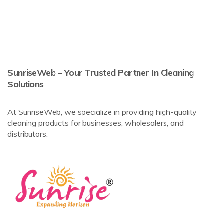
SunriseWeb – Your Trusted Partner In Cleaning
Solutions
At SunriseWeb, we specialize in providing high-quality
cleaning products for businesses, wholesalers, and
distributors.