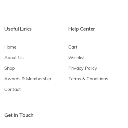
Useful Links
Help Center
Home
Cart
About Us
Wishlist
Shop
Privacy Policy
Awards & Membership
Terms & Conditions
Contact
Get In Touch