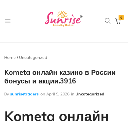
0
brwimpex
Home
Uncategorized
Kometa онлайн казино в России
бонусы и акции.3916
By
sunrisetraders
on
April 9, 2026
in
Uncategorized
Kometa онлайн