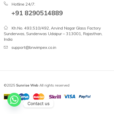
Hotline 24/7:
+91 8290514889
Kh.No. 493,510/492, Arvind Nagar Glass Factory
Sunderwas, Sunderwas Udaipur – 313001, Rajasthan,
India
support@brwimpex.co.in
©2025
Sunrise Web
All rights reserved
Contact us