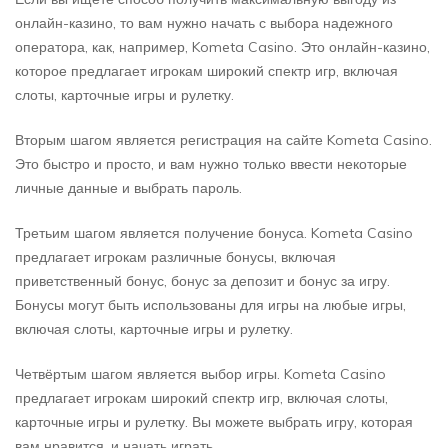
онлайн-казино, то вам нужно начать с выбора надежного
оператора, как, например, Kometa Casino. Это онлайн-казино,
которое предлагает игрокам широкий спектр игр, включая
слоты, карточные игры и рулетку.
Вторым шагом является регистрация на сайте Kometa Casino.
Это быстро и просто, и вам нужно только ввести некоторые
личные данные и выбрать пароль.
Третьим шагом является получение бонуса. Kometa Casino
предлагает игрокам различные бонусы, включая
приветственный бонус, бонус за депозит и бонус за игру.
Бонусы могут быть использованы для игры на любые игры,
включая слоты, карточные игры и рулетку.
Четвёртым шагом является выбор игры. Kometa Casino
предлагает игрокам широкий спектр игр, включая слоты,
карточные игры и рулетку. Вы можете выбрать игру, которая
вам нравится, и начать играть.