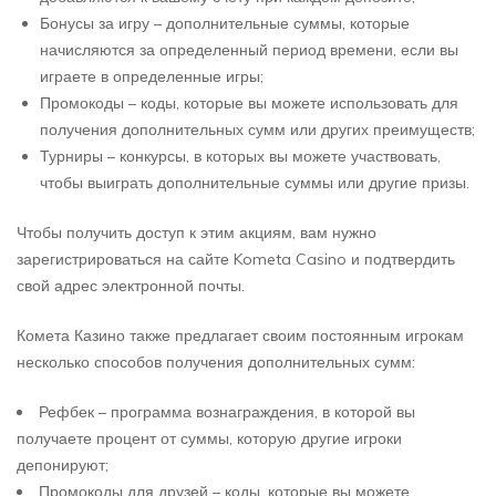
Бонусы за игру – дополнительные суммы, которые
начисляются за определенный период времени, если вы
играете в определенные игры;
Промокоды – коды, которые вы можете использовать для
получения дополнительных сумм или других преимуществ;
Турниры – конкурсы, в которых вы можете участвовать,
чтобы выиграть дополнительные суммы или другие призы.
Чтобы получить доступ к этим акциям, вам нужно
зарегистрироваться на сайте Kometa Casino и подтвердить
свой адрес электронной почты.
Комета Казино также предлагает своим постоянным игрокам
несколько способов получения дополнительных сумм:
Рефбек – программа вознаграждения, в которой вы
получаете процент от суммы, которую другие игроки
депонируют;
Промокоды для друзей – коды, которые вы можете