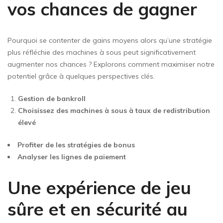
vos chances de gagner
Pourquoi se contenter de gains moyens alors qu’une stratégie
plus réfléchie des machines à sous peut significativement
augmenter nos chances ? Explorons comment maximiser notre
potentiel grâce à quelques perspectives clés.
Gestion de bankroll
Choisissez des machines à sous à taux de redistribution
élevé
Profiter de les stratégies de bonus
Analyser les lignes de paiement
Une expérience de jeu
sûre et en sécurité au