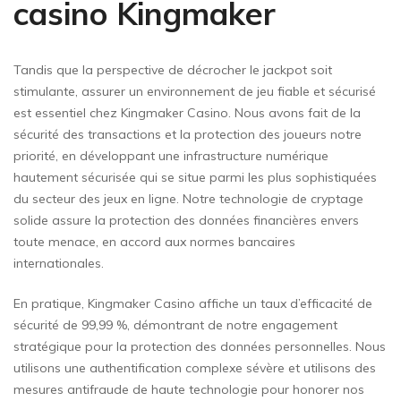
casino Kingmaker
Tandis que la perspective de décrocher le jackpot soit
stimulante, assurer un environnement de jeu fiable et sécurisé
est essentiel chez Kingmaker Casino. Nous avons fait de la
sécurité des transactions et la protection des joueurs notre
priorité, en développant une infrastructure numérique
hautement sécurisée qui se situe parmi les plus sophistiquées
du secteur des jeux en ligne. Notre technologie de cryptage
solide assure la protection des données financières envers
toute menace, en accord aux normes bancaires
internationales.
En pratique, Kingmaker Casino affiche un taux d’efficacité de
sécurité de 99,99 %, démontrant de notre engagement
stratégique pour la protection des données personnelles. Nous
utilisons une authentification complexe sévère et utilisons des
mesures antifraude de haute technologie pour honorer nos