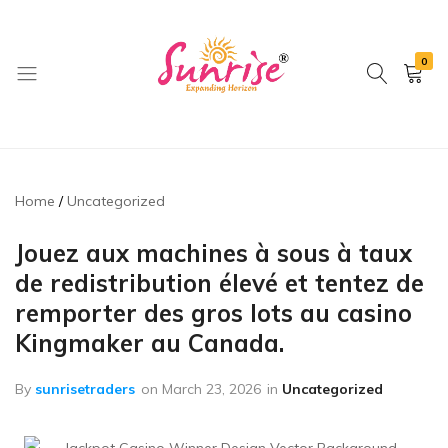
0
brwimpex
Home
Uncategorized
Jouez aux machines à sous à taux
de redistribution élevé et tentez de
remporter des gros lots au casino
Kingmaker au Canada.
By
sunrisetraders
on
March 23, 2026
in
Uncategorized