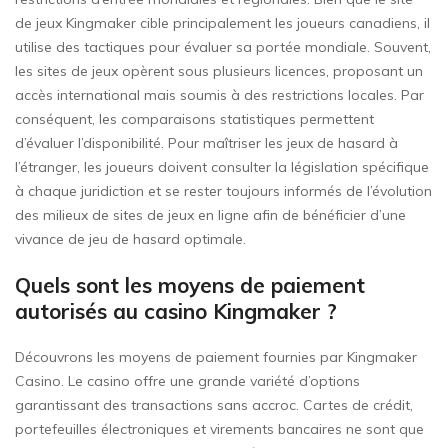
de jeux Kingmaker cible principalement les joueurs canadiens, il
utilise des tactiques pour évaluer sa portée mondiale. Souvent,
les sites de jeux opèrent sous plusieurs licences, proposant un
accès international mais soumis à des restrictions locales. Par
conséquent, les comparaisons statistiques permettent
d’évaluer l’disponibilité. Pour maîtriser les jeux de hasard à
l’étranger, les joueurs doivent consulter la législation spécifique
à chaque juridiction et se rester toujours informés de l’évolution
des milieux de sites de jeux en ligne afin de bénéficier d’une
vivance de jeu de hasard optimale.
Quels sont les moyens de paiement
autorisés au casino Kingmaker ?
Découvrons les moyens de paiement fournies par Kingmaker
Casino. Le casino offre une grande variété d’options
garantissant des transactions sans accroc. Cartes de crédit,
portefeuilles électroniques et virements bancaires ne sont que