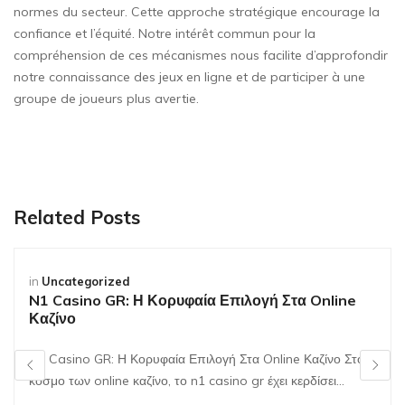
normes du secteur. Cette approche stratégique encourage la
confiance et l’équité. Notre intérêt commun pour la
compréhension de ces mécanismes nous facilite d’approfondir
notre connaissance des jeux en ligne et de participer à une
groupe de joueurs plus avertie.
Related Posts
in
Uncategorized
N1 Casino GR: Η Κορυφαία Επιλογή Στα Online
Καζίνο
N1 Casino GR: Η Κορυφαία Επιλογή Στα Online Καζίνο Στον
κόσμο των online καζίνο, το n1 casino gr έχει κερδίσει…