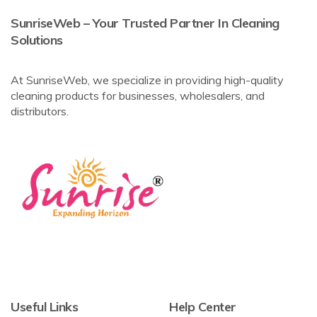
SunriseWeb – Your Trusted Partner In Cleaning
Solutions
At SunriseWeb, we specialize in providing high-quality
cleaning products for businesses, wholesalers, and
distributors.
Useful Links
Help Center