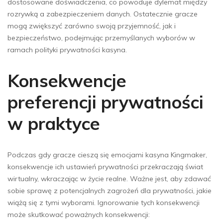
dostosowane doświadczenia, co powoduje dylemat między
rozrywką a zabezpieczeniem danych. Ostatecznie gracze
mogą zwiększyć zarówno swoją przyjemność, jak i
bezpieczeństwo, podejmując przemyślanych wyborów w
ramach polityki prywatności kasyna.
Konsekwencje
preferencji prywatności
w praktyce
Podczas gdy gracze cieszą się emocjami kasyna Kingmaker,
konsekwencje ich ustawień prywatności przekraczają świat
wirtualny, wkraczając w życie realne. Ważne jest, aby zdawać
sobie sprawę z potencjalnych zagrożeń dla prywatności, jakie
wiążą się z tymi wyborami. Ignorowanie tych konsekwencji
może skutkować poważnych konsekwencji: