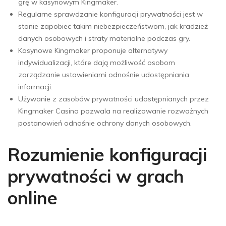
grę w kasynowym Kingmaker.
Regularne sprawdzanie konfiguracji prywatności jest w
stanie zapobiec takim niebezpieczeństwom, jak kradzież
danych osobowych i straty materialne podczas gry.
Kasynowe Kingmaker proponuje alternatywy
indywidualizacji, które dają możliwość osobom
zarządzanie ustawieniami odnośnie udostępniania
informacji.
Używanie z zasobów prywatności udostępnianych przez
Kingmaker Casino pozwala na realizowanie rozważnych
postanowień odnośnie ochrony danych osobowych.
Rozumienie konfiguracji
prywatności w grach
online