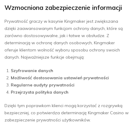
Wzmocniona zabezpieczenie informacji
Prywatność graczy w kasynie Kingmaker jest zwiększana
dzięki zaawansowanym funkcjom ochrony danych, które są
zarówno dostosowywalne, jak i łatwe w obsłudze. Z
determinacją w ochronę danych osobowych, Kingmaker
oferuje klientom wolność wyboru sposobu ochrony swoich
danych. Najważniejsze funkcje obejmują:
Szyfrowanie danych
Możliwość dostosowania ustawień prywatności
Regularne audyty prywatności
Przejrzysta polityka danych
Dzięki tym poprawkom klienci mogą korzystać z rozgrywką
bezpieczniej, co potwierdza determinację Kingmaker Casino w
zabezpieczenie prywatności użytkowników.