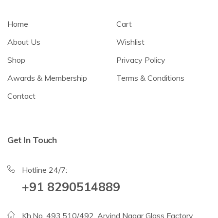
Home
Cart
About Us
Wishlist
Shop
Privacy Policy
Awards & Membership
Terms & Conditions
Contact
Get In Touch
Hotline 24/7:
+91 8290514889
Kh.No. 493,510/492, Arvind Nagar Glass Factory