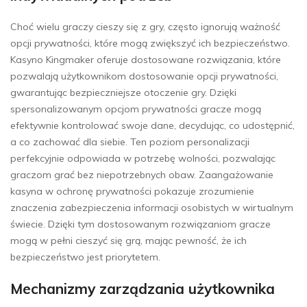
Choć wielu graczy cieszy się z gry, często ignorują ważność
opcji prywatności, które mogą zwiększyć ich bezpieczeństwo.
Kasyno Kingmaker oferuje dostosowane rozwiązania, które
pozwalają użytkownikom dostosowanie opcji prywatności,
gwarantując bezpieczniejsze otoczenie gry. Dzięki
spersonalizowanym opcjom prywatności gracze mogą
efektywnie kontrolować swoje dane, decydując, co udostępnić,
a co zachować dla siebie. Ten poziom personalizacji
perfekcyjnie odpowiada w potrzebę wolności, pozwalając
graczom grać bez niepotrzebnych obaw. Zaangażowanie
kasyna w ochronę prywatności pokazuje zrozumienie
znaczenia zabezpieczenia informacji osobistych w wirtualnym
świecie. Dzięki tym dostosowanym rozwiązaniom gracze
mogą w pełni cieszyć się grą, mając pewność, że ich
bezpieczeństwo jest priorytetem.
Mechanizmy zarządzania użytkownika