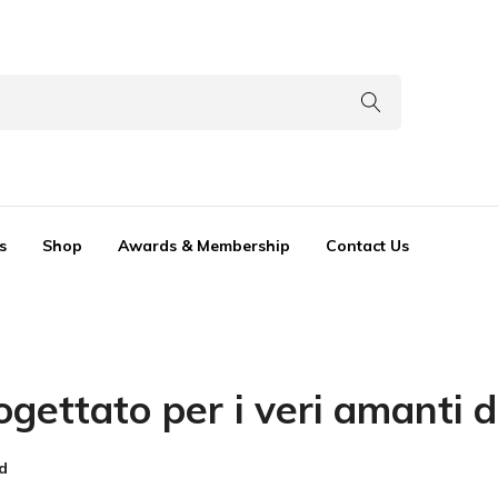
s
Shop
Awards & Membership
Contact Us
ettato per i veri amanti di 
d