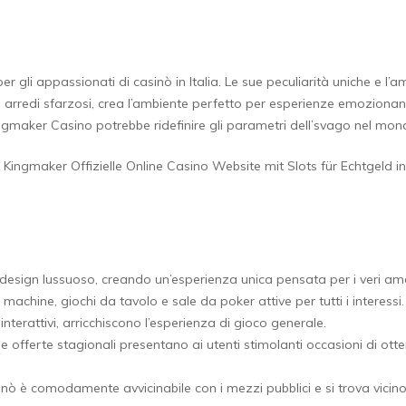
r gli appassionati di casinò in Italia. Le sue peculiarità uniche e 
 da arredi sfarzosi, crea l’ambiente perfetto per esperienze emozionan
ingmaker Casino potrebbe ridefinire gli parametri dell’svago nel mo
design lussuoso, creando un’esperienza unica pensata per i veri ama
achine, giochi da tavolo e sale da poker attive per tutti i interessi.
nterattivi, arricchiscono l’esperienza di gioco generale.
e offerte stagionali presentano ai utenti stimolanti occasioni di otte
asinò è comodamente avvicinabile con i mezzi pubblici e si trova vicino