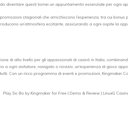
acendo diventare questi tornei un appuntamento essenziale per ogni a
promozioni stagionali che arricchiscono l’esperienza, tra cui bonus par
i producono un’atmosfera eccitante, assicurando a ogni ospite la opp
one di alto livello per gli appassionati di casinò in Italia, combin
frono a ogni visitatore, navigato o novizio, un’esperienza di gioco a
tutti. Con un ricco programma di eventi e promozioni, Kingmaker Casi