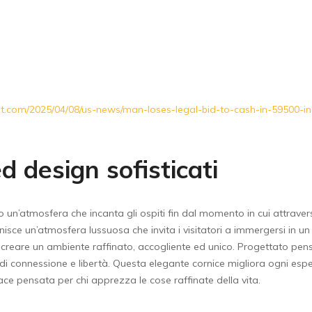
ost.com/2025/04/08/us-news/man-loses-legal-bid-to-cash-in-59500-i
 design sofisticati
o un’atmosfera che incanta gli ospiti fin dal momento in cui attrave
finisce un’atmosfera lussuosa che invita i visitatori a immergersi in
 creare un ambiente raffinato, accogliente ed unico. Progettato pensa
so di connessione e libertà. Questa elegante cornice migliora ogni e
ce pensata per chi apprezza le cose raffinate della vita.