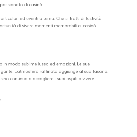
ppassionato di casinò.
ticolari ed eventi a tema. Che si tratti di festività
ortunità di vivere momenti memorabili al casinò.
ando in modo sublime lusso ed emozioni. Le sue
ppagante. L’atmosfera raffinata aggiunge al suo fascino,
no continua a accogliere i suoi ospiti a vivere