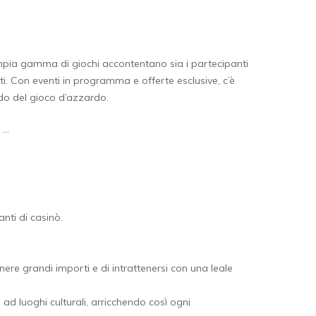
l’ampia gamma di giochi accontentano sia i partecipanti
ti. Con eventi in programma e offerte esclusive, c’è
ndo del gioco d’azzardo.
nti di casinò.
nere grandi importi e di intrattenersi con una leale
 ad luoghi culturali, arricchendo così ogni