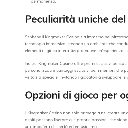
permanenza.
Peculiarità uniche de
Sebbene il Kingmaker Casino sia immerso nel pittoresco
tecnologia immersiva, creando un ambiente che conduce 
elementi di gioco interattivi promuove un’esperienza se
Inoltre, Kingmaker Casino offre premi esclusivi pensati 
personalizzati e vantaggi esclusivi per i membri, che 
visita sia speciale, invitando i giocatori a sviluppare 
Opzioni di gioco per 
Il Kingmaker Casino non solo primeggia nel creare un
ospiti possono liberare alle proprie passioni, che siano 
un’atmosfera di libertà ed entusiasmo.