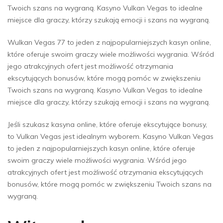
Twoich szans na wygraną. Kasyno Vulkan Vegas to idealne
miejsce dla graczy, którzy szukają emocji i szans na wygraną.
Wulkan Vegas 77 to jeden z najpopularniejszych kasyn online,
które oferuje swoim graczy wiele możliwości wygrania. Wśród
jego atrakcyjnych ofert jest możliwość otrzymania
ekscytujących bonusów, które mogą pomóc w zwiększeniu
Twoich szans na wygraną. Kasyno Vulkan Vegas to idealne
miejsce dla graczy, którzy szukają emocji i szans na wygraną.
Jeśli szukasz kasyna online, które oferuje ekscytujące bonusy,
to Vulkan Vegas jest idealnym wyborem. Kasyno Vulkan Vegas
to jeden z najpopularniejszych kasyn online, które oferuje
swoim graczy wiele możliwości wygrania. Wśród jego
atrakcyjnych ofert jest możliwość otrzymania ekscytujących
bonusów, które mogą pomóc w zwiększeniu Twoich szans na
wygraną.