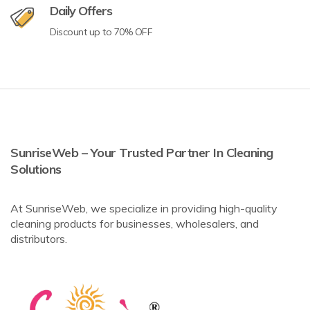
Daily Offers
Discount up to 70% OFF
SunriseWeb – Your Trusted Partner In Cleaning
Solutions
At SunriseWeb, we specialize in providing high-quality
cleaning products for businesses, wholesalers, and
distributors.