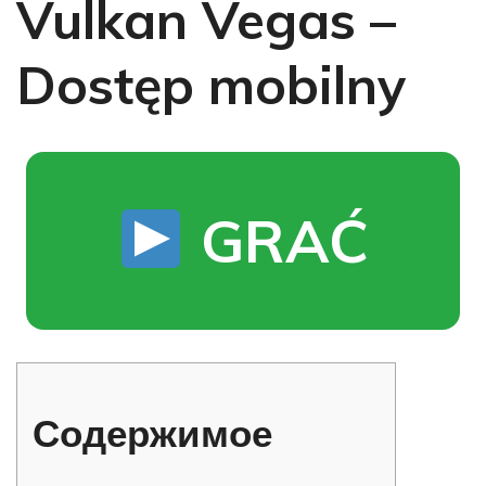
Vulkan Vegas –
Dostęp mobilny
GRAĆ
Содержимое