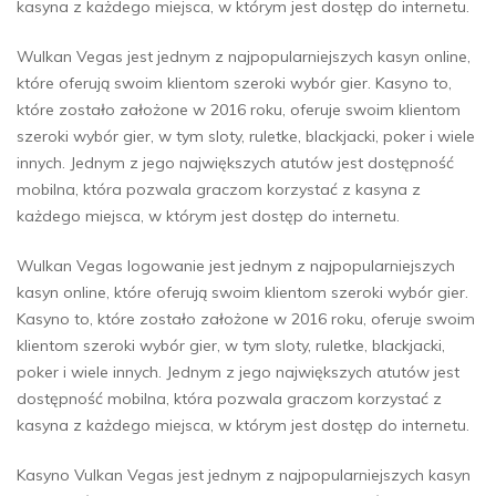
kasyna z każdego miejsca, w którym jest dostęp do internetu.
Wulkan Vegas jest jednym z najpopularniejszych kasyn online,
które oferują swoim klientom szeroki wybór gier. Kasyno to,
które zostało założone w 2016 roku, oferuje swoim klientom
szeroki wybór gier, w tym sloty, ruletke, blackjacki, poker i wiele
innych. Jednym z jego największych atutów jest dostępność
mobilna, która pozwala graczom korzystać z kasyna z
każdego miejsca, w którym jest dostęp do internetu.
Wulkan Vegas logowanie jest jednym z najpopularniejszych
kasyn online, które oferują swoim klientom szeroki wybór gier.
Kasyno to, które zostało założone w 2016 roku, oferuje swoim
klientom szeroki wybór gier, w tym sloty, ruletke, blackjacki,
poker i wiele innych. Jednym z jego największych atutów jest
dostępność mobilna, która pozwala graczom korzystać z
kasyna z każdego miejsca, w którym jest dostęp do internetu.
Kasyno Vulkan Vegas jest jednym z najpopularniejszych kasyn