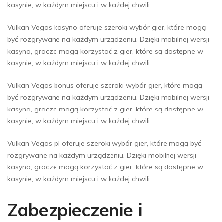
kasynie, w każdym miejscu i w każdej chwili.
Vulkan Vegas kasyno oferuje szeroki wybór gier, które mogą
być rozgrywane na każdym urządzeniu. Dzięki mobilnej wersji
kasyna, gracze mogą korzystać z gier, które są dostępne w
kasynie, w każdym miejscu i w każdej chwili.
Vulkan Vegas bonus oferuje szeroki wybór gier, które mogą
być rozgrywane na każdym urządzeniu. Dzięki mobilnej wersji
kasyna, gracze mogą korzystać z gier, które są dostępne w
kasynie, w każdym miejscu i w każdej chwili.
Vulkan Vegas pl oferuje szeroki wybór gier, które mogą być
rozgrywane na każdym urządzeniu. Dzięki mobilnej wersji
kasyna, gracze mogą korzystać z gier, które są dostępne w
kasynie, w każdym miejscu i w każdej chwili.
Zabezpieczenie i