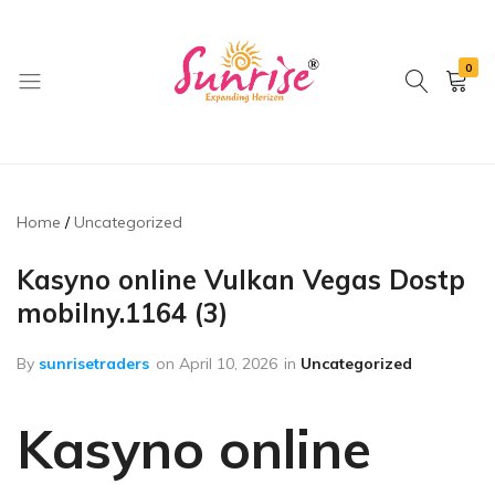
0
brwimpex
Home
Uncategorized
Kasyno online Vulkan Vegas Dostp
mobilny.1164 (3)
By
sunrisetraders
on
April 10, 2026
in
Uncategorized
Kasyno online