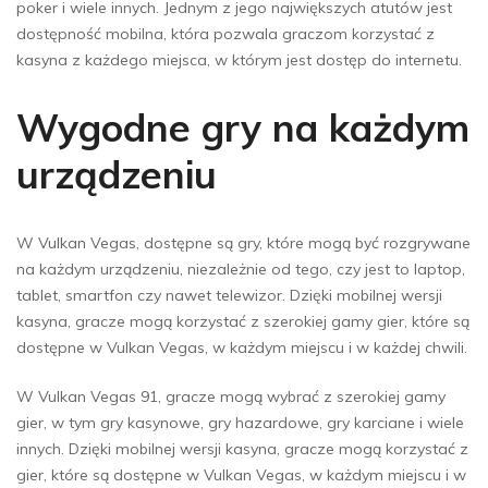
poker i wiele innych. Jednym z jego największych atutów jest
dostępność mobilna, która pozwala graczom korzystać z
kasyna z każdego miejsca, w którym jest dostęp do internetu.
Wygodne gry na każdym
urządzeniu
W Vulkan Vegas, dostępne są gry, które mogą być rozgrywane
na każdym urządzeniu, niezależnie od tego, czy jest to laptop,
tablet, smartfon czy nawet telewizor. Dzięki mobilnej wersji
kasyna, gracze mogą korzystać z szerokiej gamy gier, które są
dostępne w Vulkan Vegas, w każdym miejscu i w każdej chwili.
W Vulkan Vegas 91, gracze mogą wybrać z szerokiej gamy
gier, w tym gry kasynowe, gry hazardowe, gry karciane i wiele
innych. Dzięki mobilnej wersji kasyna, gracze mogą korzystać z
gier, które są dostępne w Vulkan Vegas, w każdym miejscu i w