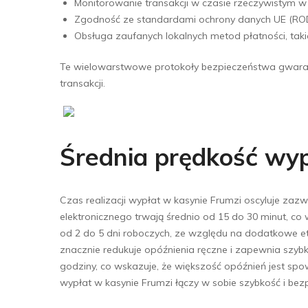
Monitorowanie transakcji w czasie rzeczywistym w
Zgodność ze standardami ochrony danych UE (RO
Obsługa zaufanych lokalnych metod płatności, taki
Te wielowarstwowe protokoły bezpieczeństwa gwarantu
transakcji.
Średnia prędkość wyp
Czas realizacji wypłat w kasynie Frumzi oscyluje zazw
elektronicznego trwają średnio od 15 do 30 minut, co
od 2 do 5 dni roboczych, ze względu na dodatkowe e
znacznie redukuje opóźnienia ręczne i zapewnia szy
godziny, co wskazuje, że większość opóźnień jest s
wypłat w kasynie Frumzi łączy w sobie szybkość i bez