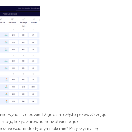
ania wynosi zaledwie 12 godzin, często przewyższając
mogą liczyć zarówno na ułatwienie, jak i
liwościami dostępnymi lokalnie? Przyjrzyjmy się