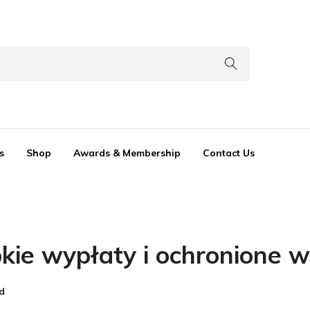
s
Shop
Awards & Membership
Contact Us
kie wypłaty i ochronione 
d