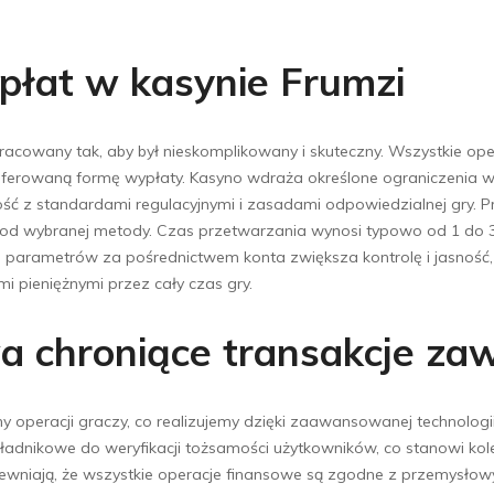
płat w kasynie Frumzi
acowany tak, aby był nieskomplikowany i skuteczny. Wszystkie ope
ferowaną formę wypłaty. Kasyno wdraża określone ograniczenia wy
ć z standardami regulacyjnymi i zasadami odpowiedzialnej gry. Pr
i od wybranej metody. Czas przetwarzania wynosi typowo od 1 do 3
ch parametrów za pośrednictwem konta zwiększa kontrolę i jasność,
 pieniężnymi przez cały czas gry.
wa chroniące transakcje z
ny operacji graczy, co realizujemy dzięki zaawansowanej technolog
składnikowe do weryfikacji tożsamości użytkowników, co stanowi k
ewniają, że wszystkie operacje finansowe są zgodne z przemysłow