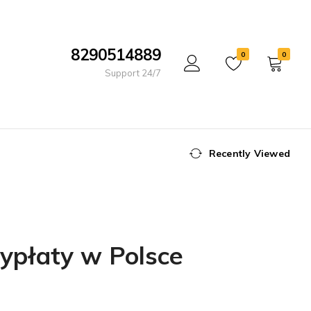
8290514889
0
0
Support 24/7
Recently Viewed
wypłaty w Polsce