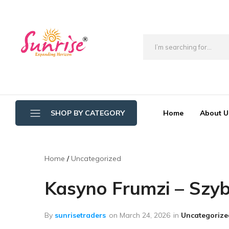
brwimpex
Home
About U
SHOP BY CATEGORY
Bathroom Wipers
Home
Uncategorized
Cotton/Thread Mop
Kasyno Frumzi – Szyb
Crystal Mop Sponge Reffil
Dry Mop
By
sunrisetraders
on
March 24, 2026
in
Uncategorize