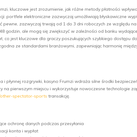
zi, kluczowe jest zrozumienie, jak różne metody płatności wpływa
: portfele elektroniczne zazwyczaj umożliwiają błyskawiczne wypła
ć pewne, zazwyczaj trwają od 1 do 3 dni roboczych ze względu na 
8 godzin, ale mogą się zwiększyć w zależności od banku wydająceg
łat, co jest kluczowe dla graczy poszukujących szybkiego dostępu
t zgodna ze standardami branżowymi, zapewniając harmonię między
ia i płynnej rozgrywki, kasyno Frumzi wdraża silne środki bezpiec
zy na pierwszym miejscu i wykorzystuje nowoczesne technologie z
9/other-spectator-sports
transakcję.
ące ochronę danych podczas przesyłania
acji konta i wypłat