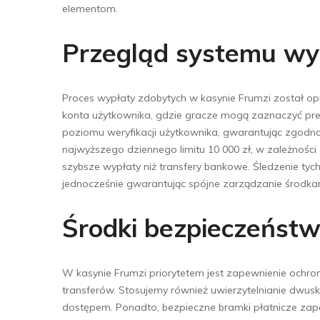
elementom.
Przegląd systemu wy
Proces wypłaty zdobytych w kasynie Frumzi został opr
konta użytkownika, gdzie gracze mogą zaznaczyć pre
poziomu weryfikacji użytkownika, gwarantując zgodnoś
najwyższego dziennego limitu 10 000 zł, w zależnośc
szybsze wypłaty niż transfery bankowe. Śledzenie ty
jednocześnie gwarantując spójne zarządzanie środkami
Środki bezpieczeńst
W kasynie Frumzi priorytetem jest zapewnienie ochro
transferów. Stosujemy również uwierzytelnianie dwu
dostępem. Ponadto, bezpieczne bramki płatnicze zap