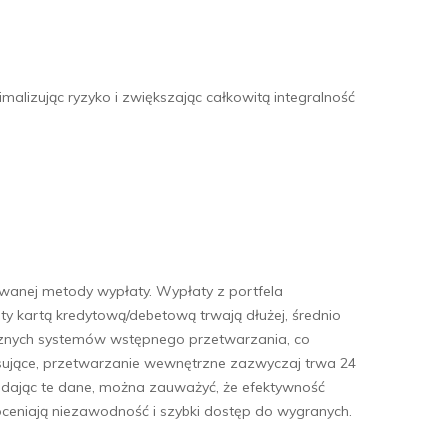
lizując ryzyko i zwiększając całkowitą integralność
rowanej metody wypłaty. Wypłaty z portfela
ty kartą kredytową/debetową trwają dłużej, średnio
ycznych systemów wstępnego przetwarzania, co
sujące, przetwarzanie wewnętrzne zazwyczaj trwa 24
adając te dane, można zauważyć, że efektywność
doceniają niezawodność i szybki dostęp do wygranych.