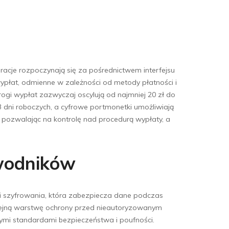
racje rozpoczynają się za pośrednictwem interfejsu
płat, odmienne w zależności od metody płatności i
ogi wypłat zazwyczaj oscylują od najmniej 20 zł do
 dni roboczych, a cyfrowe portmonetki umożliwiają
 pozwalając na kontrolę nad procedurą wypłaty, a
awodników
ii szyfrowania, która zabezpiecza dane podczas
olejną warstwę ochrony przed nieautoryzowanym
ymi standardami bezpieczeństwa i poufności.