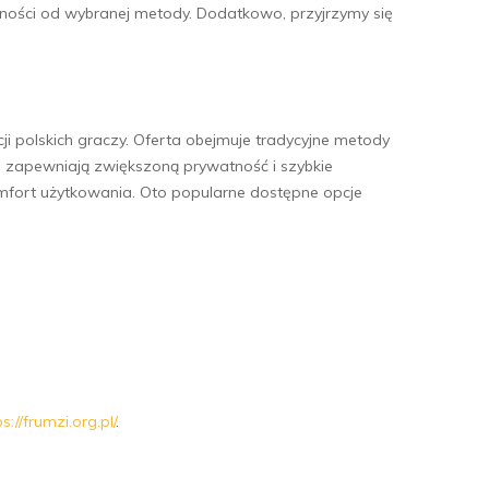
eżności od wybranej metody. Dodatkowo, przyjrzymy się
ji polskich graczy. Oferta obejmuje tradycyjne metody
e zapewniają zwiększoną prywatność i szybkie
komfort użytkowania. Oto popularne dostępne opcje
s://frumzi.org.pl/
.