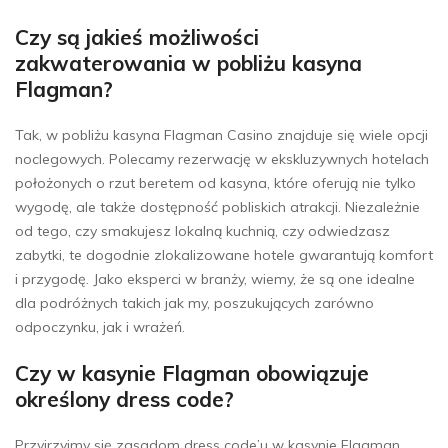
Czy są jakieś możliwości
zakwaterowania w pobliżu kasyna
Flagman?
Tak, w pobliżu kasyna Flagman Casino znajduje się wiele opcji
noclegowych. Polecamy rezerwację w ekskluzywnych hotelach
położonych o rzut beretem od kasyna, które oferują nie tylko
wygodę, ale także dostępność pobliskich atrakcji. Niezależnie
od tego, czy smakujesz lokalną kuchnią, czy odwiedzasz
zabytki, te dogodnie zlokalizowane hotele gwarantują komfort
i przygodę. Jako eksperci w branży, wiemy, że są one idealne
dla podróżnych takich jak my, poszukujących zarówno
odpoczynku, jak i wrażeń.
Czy w kasynie Flagman obowiązuje
określony dress code?
Przyjrzyjmy się zasadom dress code’u w kasynie Flagman.