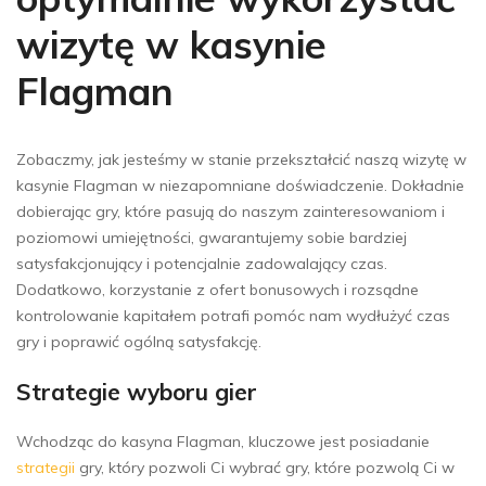
wizytę w kasynie
Flagman
Zobaczmy, jak jesteśmy w stanie przekształcić naszą wizytę w
kasynie Flagman w niezapomniane doświadczenie. Dokładnie
dobierając gry, które pasują do naszym zainteresowaniom i
poziomowi umiejętności, gwarantujemy sobie bardziej
satysfakcjonujący i potencjalnie zadowalający czas.
Dodatkowo, korzystanie z ofert bonusowych i rozsądne
kontrolowanie kapitałem potrafi pomóc nam wydłużyć czas
gry i poprawić ogólną satysfakcję.
Strategie wyboru gier
Wchodząc do kasyna Flagman, kluczowe jest posiadanie
strategii
gry, który pozwoli Ci wybrać gry, które pozwolą Ci w