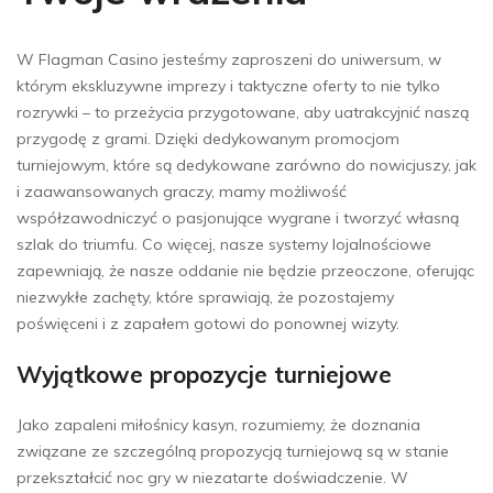
W Flagman Casino jesteśmy zaproszeni do uniwersum, w
którym ekskluzywne imprezy i taktyczne oferty to nie tylko
rozrywki – to przeżycia przygotowane, aby uatrakcyjnić naszą
przygodę z grami. Dzięki dedykowanym promocjom
turniejowym, które są dedykowane zarówno do nowicjuszy, jak
i zaawansowanych graczy, mamy możliwość
współzawodniczyć o pasjonujące wygrane i tworzyć własną
szlak do triumfu. Co więcej, nasze systemy lojalnościowe
zapewniają, że nasze oddanie nie będzie przeoczone, oferując
niezwykłe zachęty, które sprawiają, że pozostajemy
poświęceni i z zapałem gotowi do ponownej wizyty.
Wyjątkowe propozycje turniejowe
Jako zapaleni miłośnicy kasyn, rozumiemy, że doznania
związane ze szczególną propozycją turniejową są w stanie
przekształcić noc gry w niezatarte doświadczenie. W