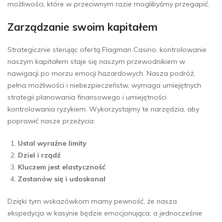
możliwości, które w przeciwnym razie moglibyśmy przegapić.
Zarządzanie swoim kapitałem
Strategicznie sterując ofertą Flagman Casino, kontrolowanie
naszym kapitałem staje się naszym przewodnikiem w
nawigacji po morzu emocji hazardowych. Nasza podróż,
pełna możliwości i niebezpieczeństw, wymaga umiejętnych
strategii planowania finansowego i umiejętności
kontrolowania ryzykiem. Wykorzystajmy te narzędzia, aby
poprawić nasze przeżycia:
Ustal wyraźne limity
Dziel i rządź
Kluczem jest elastyczność
Zastanów się i udoskonal
Dzięki tym wskazówkom mamy pewność, że nasza
ekspedycja w kasynie będzie emocjonująca, a jednocześnie