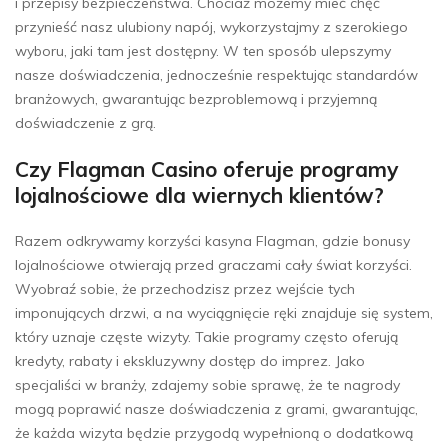
i przepisy bezpieczeństwa. Chociaż możemy mieć chęć
przynieść nasz ulubiony napój, wykorzystajmy z szerokiego
wyboru, jaki tam jest dostępny. W ten sposób ulepszymy
nasze doświadczenia, jednocześnie respektując standardów
branżowych, gwarantując bezproblemową i przyjemną
doświadczenie z grą.
Czy Flagman Casino oferuje programy
lojalnościowe dla wiernych klientów?
Razem odkrywamy korzyści kasyna Flagman, gdzie bonusy
lojalnościowe otwierają przed graczami cały świat korzyści.
Wyobraź sobie, że przechodzisz przez wejście tych
imponujących drzwi, a na wyciągnięcie ręki znajduje się system,
który uznaje częste wizyty. Takie programy często oferują
kredyty, rabaty i ekskluzywny dostęp do imprez. Jako
specjaliści w branży, zdajemy sobie sprawę, że te nagrody
mogą poprawić nasze doświadczenia z grami, gwarantując,
że każda wizyta będzie przygodą wypełnioną o dodatkową