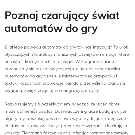
Poznaj czarujący świat
automatów do gry
Z jakiego powodu automaty do gry tak nas intrygują? To urok
błyszczących świateł, symfonicznych dźwięków i emocje, które
narasta z każdym ruchem dźwigni. W Flagman Casino
przenosimy się do zachwycającej krainy, gdzie mechanika
automatów do gry generuje misterny taniec przypadku i
taktyki. Każdy ruch prowokuje nas do przemyślenia planu na
wygraną, zwiększając tętno i angażując umysły.
Rozkoszujemy się oczekiwaniem, wiedząc, że jeden obrót
może odmienić nasz los. Doświadczeni gracze badają ukryte
algorytmy, poszukując wzorców i wykorzystując strategiczne
obstawianie, aby zwiększyć potencjalne wygrane. Urzekająca
kolekcja Flagmana fascynuje nas, oferując różnorodne tematy i