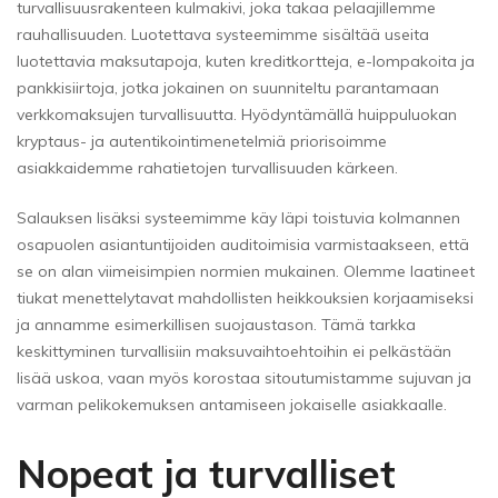
turvallisuusrakenteen kulmakivi, joka takaa pelaajillemme
rauhallisuuden. Luotettava systeemimme sisältää useita
luotettavia maksutapoja, kuten kreditkortteja, e-lompakoita ja
pankkisiirtoja, jotka jokainen on suunniteltu parantamaan
verkkomaksujen turvallisuutta. Hyödyntämällä huippuluokan
kryptaus- ja autentikointimenetelmiä priorisoimme
asiakkaidemme rahatietojen turvallisuuden kärkeen.
Salauksen lisäksi systeemimme käy läpi toistuvia kolmannen
osapuolen asiantuntijoiden auditoimisia varmistaakseen, että
se on alan viimeisimpien normien mukainen. Olemme laatineet
tiukat menettelytavat mahdollisten heikkouksien korjaamiseksi
ja annamme esimerkillisen suojaustason. Tämä tarkka
keskittyminen turvallisiin maksuvaihtoehtoihin ei pelkästään
lisää uskoa, vaan myös korostaa sitoutumistamme sujuvan ja
varman pelikokemuksen antamiseen jokaiselle asiakkaalle.
Nopeat ja turvalliset