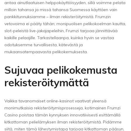
antaa ainutlaatuisen helppokäyttöisyyden, sillä voimme pelata
milloin tahansa ja missä tahansa Suomessa käyttäen vain
pankkitunnuksiamme – ilman rekisteröitymistä. Frumzin
vetovoima ei pääty tähän; monipuolisen pelikokoelman kautta,
slot-peleistä live-jakajapeleihin, Frumzi tarjoaa jännittävää
kaikille pelaajille. Tarkastellaanpa, kuinka hyvin se vastaa
odotuksemme turvallisesta, kätevästä ja
mukaansatempaavasta pelikokemuksesta.
Sujuvaa pelikokemusta
rekisteröitymättä
Vaikka tavanomaiset online-kasinot vaativat yleensä
monimutkaisia rekisteröitymisprosesseja, kotimainen Frumzi
Casino poistaa tämän kynnyksen innovatiivisesti esittämällä
kitkattoman pelielämyksen ilman rekisteröitymistä. Pidämme
siitä, miten tämä lähestymistapa tarjoaa kitkattoman pääsyn,