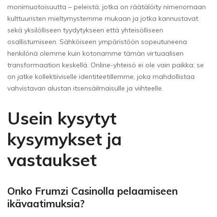
monimuotoisuutta – peleistä, jotka on räätälöity nimenomaan
kulttuuristen mieltymystemme mukaan ja jotka kannustavat
sekä yksilölliseen tyydytykseen että yhteisölliseen
osallistumiseen. Sähköiseen ympäristöön sopeutuneena
henkilönä olemme kuin kotonamme tämän virtuaalisen
transformaation keskellä. Online-yhteisö ei ole vain paikka; se
on jatke kollektiiviselle identiteetillemme, joka mahdollistaa
vahvistavan alustan itsensäilmaisulle ja viihteelle.
Usein kysytyt
kysymykset ja
vastaukset
Onko Frumzi Casinolla pelaamiseen
ikävaatimuksia?