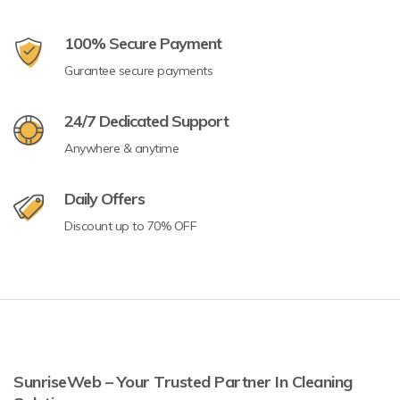
100% Secure Payment
Gurantee secure payments
24/7 Dedicated Support
Anywhere & anytime
Daily Offers
Discount up to 70% OFF
SunriseWeb – Your Trusted Partner In Cleaning