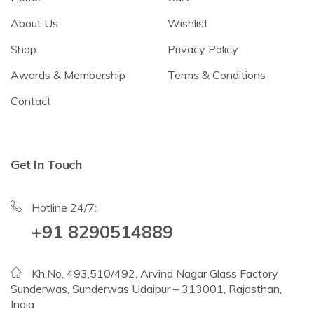
About Us
Wishlist
Shop
Privacy Policy
Awards & Membership
Terms & Conditions
Contact
Get In Touch
Hotline 24/7:
+91 8290514889
Kh.No. 493,510/492, Arvind Nagar Glass Factory
Sunderwas, Sunderwas Udaipur – 313001, Rajasthan,
India