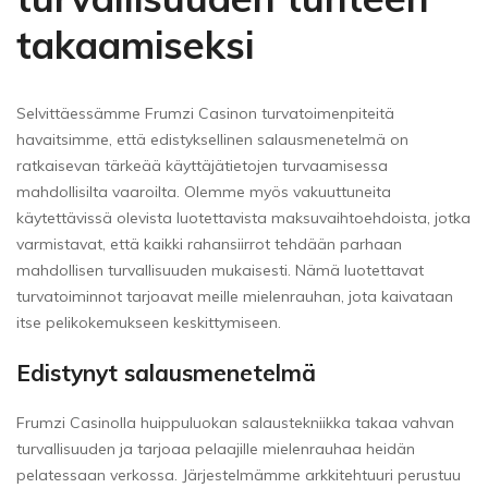
takaamiseksi
Selvittäessämme Frumzi Casinon turvatoimenpiteitä
havaitsimme, että edistyksellinen salausmenetelmä on
ratkaisevan tärkeää käyttäjätietojen turvaamisessa
mahdollisilta vaaroilta. Olemme myös vakuuttuneita
käytettävissä olevista luotettavista maksuvaihtoehdoista, jotka
varmistavat, että kaikki rahansiirrot tehdään parhaan
mahdollisen turvallisuuden mukaisesti. Nämä luotettavat
turvatoiminnot tarjoavat meille mielenrauhan, jota kaivataan
itse pelikokemukseen keskittymiseen.
Edistynyt salausmenetelmä
Frumzi Casinolla huippuluokan salaustekniikka takaa vahvan
turvallisuuden ja tarjoaa pelaajille mielenrauhaa heidän
pelatessaan verkossa. Järjestelmämme arkkitehtuuri perustuu