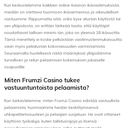
Kun keskustelemme kaikkien online-kasinon ikävaatimuksista,
meidän on otettava huomioon ikävarmennus ja oikeudelliset
vastuumme. Riippumatta siitä, onko kyse alustan käytöstä tai
sen ylläpidosta, on erittäin tärkeää taata, että käyttäjät
noudattavat laillisen minimi-iän, joka on yleensä 18 ikävuotta.
Tämä menettely ei koske pelkästään vaatimustenmukaisuutta,
vaan myös pelialustan kokonaisuuden varmistamista.
Seuraamalla huolellisesti näitä määräyksiä ylläpidämme
turvallisen ja reilun pelaamisen kokemuksen jokaiselle
osapuolille.
Miten Frumzi Casino tukee
vastuuntuntoista pelaamista?
Kun tarkastelemme, miten Frumzi Casino edistää vastuullista
pelaamista, huomaamme heidän keskittymisensä
uhkapelitietoisuuteen ja pelaajien suojeluun. He ovat ottaneet
käyttöön työkaluja, kuten talletusrajoja ja itsensä