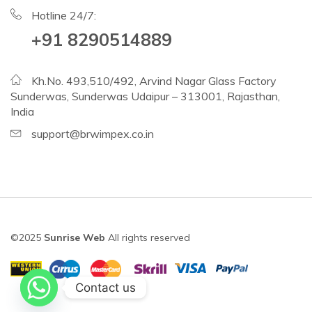
Hotline 24/7:
+91 8290514889
Kh.No. 493,510/492, Arvind Nagar Glass Factory
Sunderwas, Sunderwas Udaipur – 313001, Rajasthan,
India
support@brwimpex.co.in
©2025
Sunrise Web
All rights reserved
Contact us