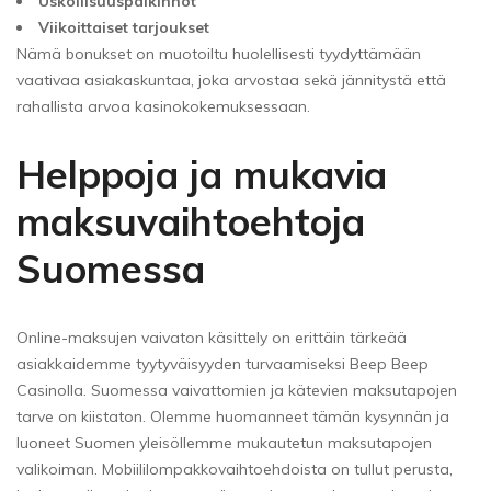
Uskollisuuspalkinnot
Viikoittaiset tarjoukset
Nämä bonukset on muotoiltu huolellisesti tyydyttämään
vaativaa asiakaskuntaa, joka arvostaa sekä jännitystä että
rahallista arvoa kasinokokemuksessaan.
Helppoja ja mukavia
maksuvaihtoehtoja
Suomessa
Online-maksujen vaivaton käsittely on erittäin tärkeää
asiakkaidemme tyytyväisyyden turvaamiseksi Beep Beep
Casinolla. Suomessa vaivattomien ja kätevien maksutapojen
tarve on kiistaton. Olemme huomanneet tämän kysynnän ja
luoneet Suomen yleisöllemme mukautetun maksutapojen
valikoiman. Mobiililompakkovaihtoehdoista on tullut perusta,