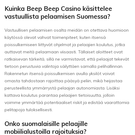
Kuinka Beep Beep Casino käsittelee
vastuullista pelaamisen Suomessa?
Vastuullisen pelaamisen osalta meidän on otettava huomioon
käytössä olevat vahvat toimenpiteet, kuten itsensä
poissulkemiseen liittyvät ohjelmat ja pelaajien koulutus, jotka
auttavat meitä pelaamaan viisaasti. Tällaiset aloitteet ovat
ratkaisevan tärkeitä, sillä ne varmistavat, että pelaajat tekevät
tietoon perustuvia valintoja säilyttäen samalla pelihallinnan.
Rakennetun itsensä poissulkemisen avulla yksilöt voivat
omasta tahdostaan rajoittaa pääsyä peliin, mikä heijastaa
perusteellista ymmärrystä pelaajan autonomiasta. Lisäksi
kattava koulutus parantaa pelaajien tietoisuutta, jolloin
voimme ymmärtää potentiaaliset riskit ja edistää vaarattomia
pelitapoja tuloksellisesti.
Onko suomalaisille pelaajille
mobiilialustoilla rajoituksia?