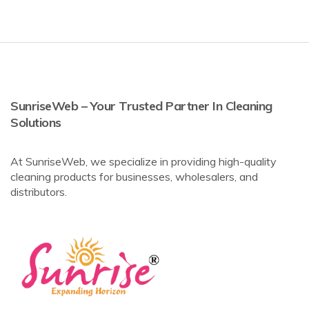
SunriseWeb – Your Trusted Partner In Cleaning
Solutions
At SunriseWeb, we specialize in providing high-quality
cleaning products for businesses, wholesalers, and
distributors.