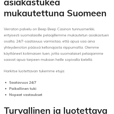
asiakastukea
mukautettuna Suomeen
Verraton palvelu on Beep Beep Casinon tunnusmerkki,
erityisesti suomalaisille pelaajillemme mukautetun asiakastuen
osalta. 24/7-saatavuus varmistaa, että apua saa aina
yhteydenoton päässä kellonajasta riippumatta. Olemme
käyttäneet kotimaisen tuen, jotta suomalaiset pelaajamme
saavat apua tarpeen mukaan heille sopivalla kielellä.
Harkitse luotettavan tukemme etuja:
Saatavuus 24/7
Paikallinen tuki
Nopeat vastaukset
Turvallinen ja luotettava