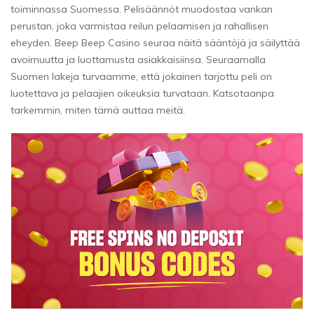
toiminnassa Suomessa. Pelisäännöt muodostaa vankan
perustan, joka varmistaa reilun pelaamisen ja rahallisen
eheyden. Beep Beep Casino seuraa näitä sääntöjä ja säilyttää
avoimuutta ja luottamusta asiakkaisiinsa. Seuraamalla
Suomen lakeja turvaamme, että jokainen tarjottu peli on
luotettava ja pelaajien oikeuksia turvataan. Katsotaanpa
tarkemmin, miten tämä auttaa meitä.