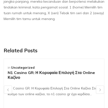
jangka panjang, mereka kecanduan dan berpotensi melakukan
tindakan kriminal, kata pengamat sosial. 1 (home) Memilih tim
tuan rumah untuk menang, X (seri) Tebak tim seri dan 2 (away)
Memilih tim tamu untuk menang.
Related Posts
in
Uncategorized
N1 Casino GR: Η Κορυφαία Επιλογή Στα Online
Καζίνο
N1 Casino GR: Η Κορυφαία Επιλογή Στα Online Καζίνο Στον
κόσμο των online καζίνο, το n1 casino gr έχει κερδίσει…