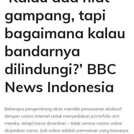
gampang, tapi
bagaimana kalau
bandarnya
dilindungi?’ BBC
News Indonesia
Beberapa pengembang akan memiliki penawaran eksklusif
dengan casino Internet untuk menyediakan portofolio slot
mereka, tetapi harus dicamkan – tidak semua casino online
diciptakan sama. Judi online adalah permainan yang biasanya