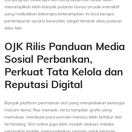
menampilkan lebih banyak putaran bonus arcade interaktif
yang melibatkan beberapa keterampilan. Ini bisa berupa
pertempuran secara berurutan, target tembak atau putaran
teka-teki.
OJK Rilis Panduan Media
Sosial Perbankan,
Perkuat Tata Kelola dan
Reputasi Digital
Banyak platform permainan slot yang menyediakan berbagai
macam tema, fitur menarik, serta tampilan grafis yang
memukau, membuat para pemain merasa lebih terhibur dan
tertantang. Slot online juga lebih mudah diakses melalui
perangkat mobile, memungkinkan pemain untuk bermain