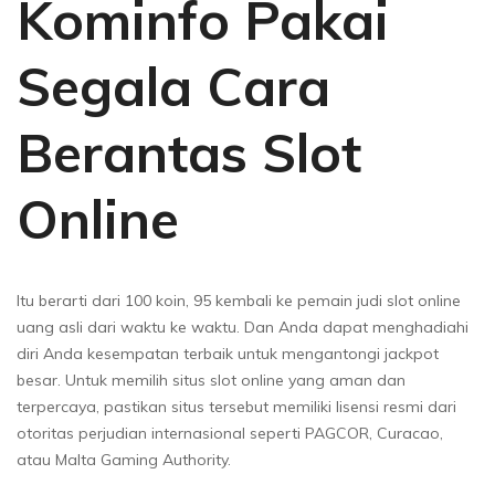
Kominfo Pakai
Segala Cara
Berantas Slot
Online
Itu berarti dari 100 koin, 95 kembali ke pemain judi slot online
uang asli dari waktu ke waktu. Dan Anda dapat menghadiahi
diri Anda kesempatan terbaik untuk mengantongi jackpot
besar. Untuk memilih situs slot online yang aman dan
terpercaya, pastikan situs tersebut memiliki lisensi resmi dari
otoritas perjudian internasional seperti PAGCOR, Curacao,
atau Malta Gaming Authority.