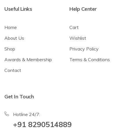
Useful Links
Help Center
Home
Cart
About Us
Wishlist
Shop
Privacy Policy
Awards & Membership
Terms & Conditions
Contact
Get In Touch
Hotline 24/7:
+91 8290514889