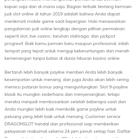
kapan saja dan di mana saja. Bagian terbaik tentang bermain
judi slot online di tahun 2019 adalah bahwa Anda dapat
menikmati mobile game saat bepergian. Hoki menawarkan
pengalaman judi online lengkap dengan pilihan permainan
seperti slot, live casino, taruhan olahraga, dan jackpot
progresif. Baik kamu pemain baru maupun profesional, inilah
tempat yang tepat untuk menguji keberuntungan dan meraih
kemenangan tanpa batas di dunia hiburan kasino online.
Bertaruh lebih banyak payline memberi Anda lebih banyak
kesempatan untuk menang, dan juga Anda akan lebih sering
memicu putaran bonus yang menguntungkan. Slot 9-payline
klasik itu mungkin sederhana dan menyenangkan, tetapi
mereka menjadi membosankan setelah beberapa saat dan
Anda mungkin lebih baik membidik game payline untuk
peluang yang lebih baik untuk menang. Customer service
DRAGONSLOT handal dan profesional siap memberikan
pelayanan maksimal selama 24 jam penuh setiap hari. Daftar