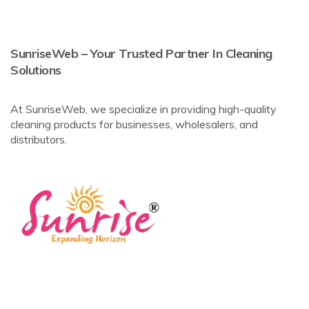
SunriseWeb – Your Trusted Partner In Cleaning
Solutions
At SunriseWeb, we specialize in providing high-quality
cleaning products for businesses, wholesalers, and
distributors.