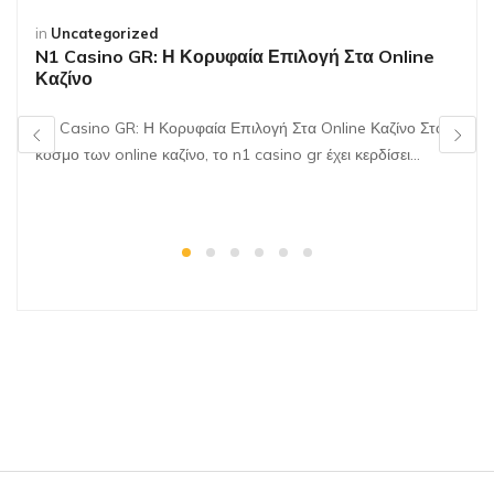
in
Uncategorized
N1 Casino GR: Η Κορυφαία Επιλογή Στα Online
Καζίνο
N1 Casino GR: Η Κορυφαία Επιλογή Στα Online Καζίνο Στον
κόσμο των online καζίνο, το n1 casino gr έχει κερδίσει…