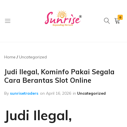
0
brwimpex
Home
Uncategorized
Judi Ilegal, Kominfo Pakai Segala
Cara Berantas Slot Online
By
sunrisetraders
on
April 16, 2026
in
Uncategorized
Judi Ilegal,